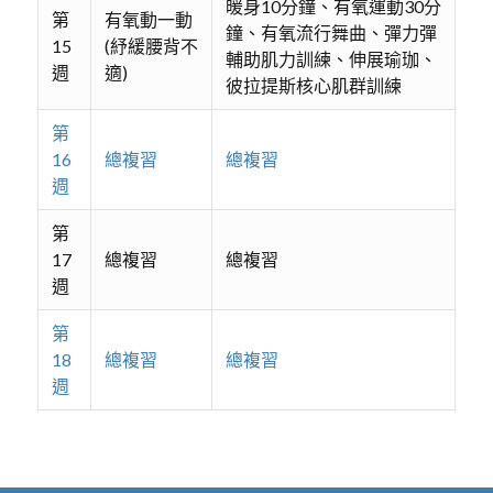
暖身10分鐘、有氧運動30分
第
有氧動一動
鐘、有氧流行舞曲、彈力彈
15
(紓緩腰背不
輔助肌力訓練、伸展瑜珈、
週
適)
彼拉提斯核心肌群訓練
第
16
總複習
總複習
週
第
17
總複習
總複習
週
第
18
總複習
總複習
週