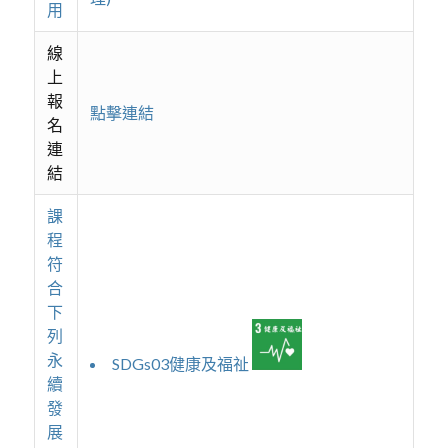
用
線
上
報
點擊連結
名
連
結
課
程
符
合
下
列
永
SDGs03健康及福祉
續
發
展