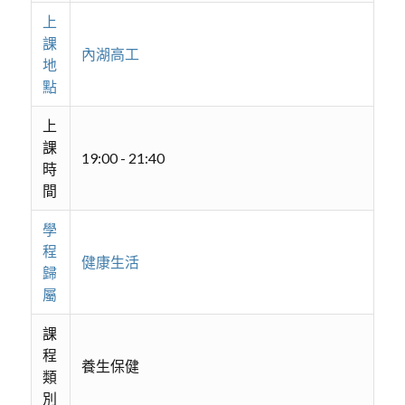
上
課
內湖高工
地
點
上
課
19:00 - 21:40
時
間
學
程
健康生活
歸
屬
課
程
養生保健
類
別