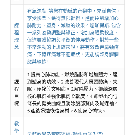
有氧運動: 讓您在動感的音樂中，充滿自信、
享受快樂、獲得無限輕鬆，進而達到增加心
課
肺耐力、塑身、減壓的效果。瑜珈提斯: 包含
程
一系列姿勢調整與矯正、增加身體柔軟度、
理
促進肢體協調與平衡的伸展動作，對於一些
念
不常運動的上班族來說，將有效改善肩頸疼
痛、下背疼痛等不適症狀，更能調整身體體
態與線條!
1.提高心肺功能、燃燒脂肪和增加體力，達
課
到塑身的功效。2.改善現代人肩頸酸痛、失
程
眠、便祕等文明病。3.解除壓力、鍛練深層
目
核心肌群並強化肌肉柔軟度。4.雕塑出均勻
標
條長的健美曲線且消除腹部贅肉及蝴蝶袖。
5.產後迅速恢復身材。6.使身心愉快。
教
學
示範教學及實際演練 (動作由淺入深)