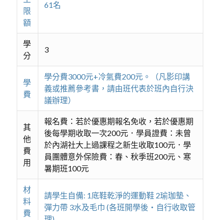
61名
限
額
學
3
分
學分費3000元+冷氣費200元。（凡影印講
學
義或推薦參考書，請由班代表於班內自行決
費
議辦理）
報名費：若於優惠期報名免收，若於優惠期
其
後每學期收取一次200元．學員證費：未曾
他
於內湖社大上過課程之新生收取100元．學
費
員團體意外保險費：春、秋季班200元、寒
用
暑期班100元
材
請學生自備: 1底鞋乾淨的運動鞋 2瑜珈墊、
料
彈力帶 3水及毛巾 (各班開學後‧自行收取管
費
理)