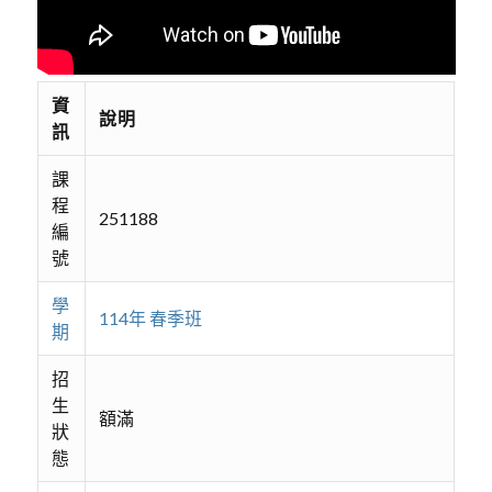
資
說明
訊
課
程
251188
編
號
學
114年 春季班
期
招
生
額滿
狀
態