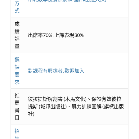
方
式
成
績
出席率70%, 上課表現30%
評
量
選
課
對課程有興趣者, 歡迎加入
要
求
推
彼拉提斯解剖書 (木馬文化)、保證有效彼拉
薦
提斯 (城邦出版社)、肌力訓練圖解 (旗標出版
書
社)
目
招
生