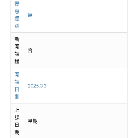
優
惠
無
類
別
新
開
否
課
程
開
課
2025.3.3
日
期
上
課
星期一
日
期