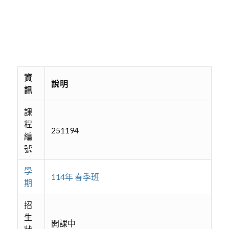
資
說明
訊
課
程
251194
編
號
學
114年 春季班
期
招
生
開課中