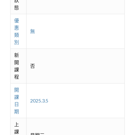
狀
態
優
惠
無
類
別
新
開
否
課
程
開
課
2025.3.5
日
期
上
課