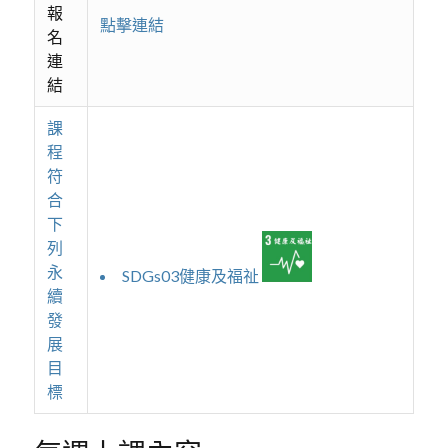
報
點擊連結
名
連
結
課
程
符
合
下
列
永
SDGs03健康及福祉
續
發
展
目
標