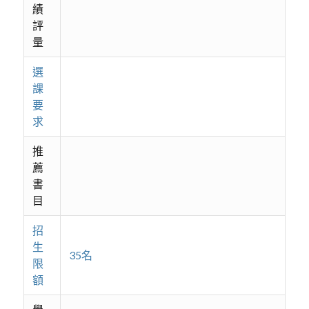
績
評
量
選
課
要
求
推
薦
書
目
招
生
35名
限
額