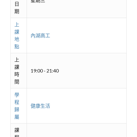
星期三
日
期
上
課
內湖高工
地
點
上
課
19:00 - 21:40
時
間
學
程
健康生活
歸
屬
課