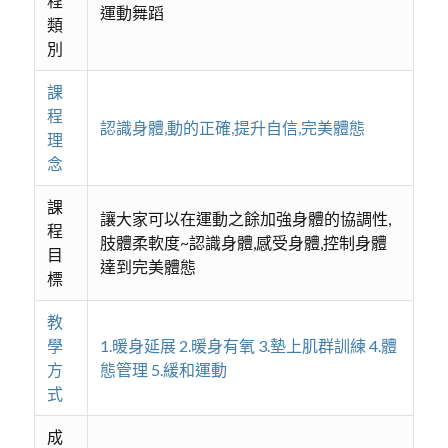
程
運動舞蹈
類
別
課
程
認識身體,動的正確,提升自信,完美體態
理
念
課
讓大家可以在運動之餘加強身體的協調性,
程
肢體柔軟度~認識身體,感受身體,控制身體
目
達到完美體態
標
教
學
1.暖身延展 2.暖身有氧 3.墊上肌群訓練 4.體
方
態管理 5.緩和運動
式
成