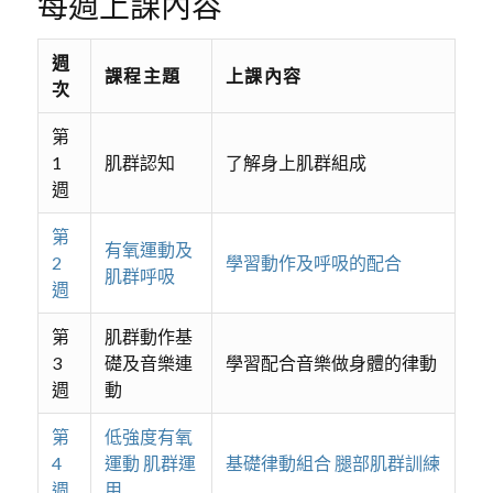
每週上課內容
週
課程主題
上課內容
次
第
1
肌群認知
了解身上肌群組成
週
第
有氧運動及
2
學習動作及呼吸的配合
肌群呼吸
週
第
肌群動作基
3
礎及音樂連
學習配合音樂做身體的律動
週
動
第
低強度有氧
4
運動 肌群運
基礎律動組合 腿部肌群訓練
週
用