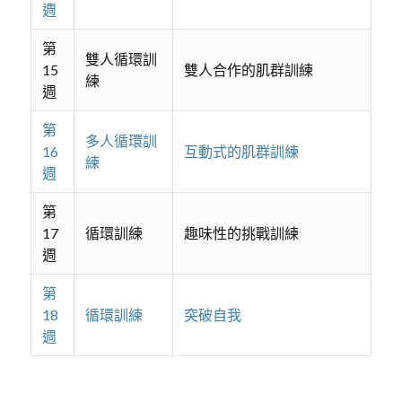
週
第
雙人循環訓
15
雙人合作的肌群訓練
練
週
第
多人循環訓
16
互動式的肌群訓練
練
週
第
17
循環訓練
趣味性的挑戰訓練
週
第
18
循環訓練
突破自我
週