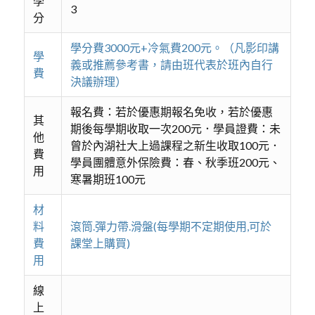
學
3
分
學分費3000元+冷氣費200元。（凡影印講
學
義或推薦參考書，請由班代表於班內自行
費
決議辦理）
報名費：若於優惠期報名免收，若於優惠
其
期後每學期收取一次200元．學員證費：未
他
曾於內湖社大上過課程之新生收取100元．
費
學員團體意外保險費：春、秋季班200元、
用
寒暑期班100元
材
料
滾筒.彈力帶.滑盤(每學期不定期使用,可於
費
課堂上購買)
用
線
上