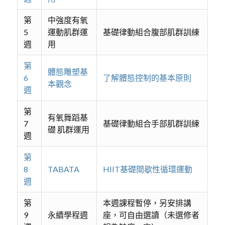
第
中強度有氧
5
運動肌群運
基礎律動組合腹部肌群訓練
週
用
第
體態雕塑基
6
了解體態控制的基本原則
本觀念
週
第
有氧舞蹈基
7
基礎律動組合手部肌群訓練
礎 肌群運用
週
第
8
TABATA
HIIT基礎間歇性循環運動
週
第
本週課程暫停，另安排講
9
永續學程週
座，可自由選讀（未選修者