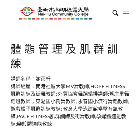
體態管理及肌群訓
練
講師名稱：謝雨軒
講師經歷：南港社區大學MV舞教師;HOPE FITNESS
肌群訓練及街舞教師; 外貿協會舞蹈編排講師;舊庄里舞
蹈班教師；東湖國小街舞教師; 永春國小流行舞蹈教師;
遊戲橘子肌群訓練教練; 教育大學泳建館拳擊有氧教
練;PACE FITNESS肌群訓練及街舞教師;孕婦體適能教
練;樂齡體適能教練