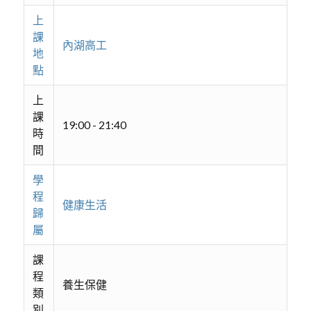
上
課
內湖高工
地
點
上
課
19:00 - 21:40
時
間
學
程
健康生活
歸
屬
課
程
養生保健
類
別