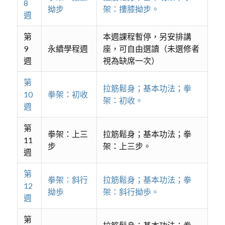
8
拗步
架：摟膝拗步。
週
第
本週課程暫停，另安排講
9
永續學程週
座，可自由選讀（未選修者
週
視為缺席一次）
第
拉筋鬆身；基本功法；拳
10
拳架：初收
架：初收。
週
第
拳架：上三
拉筋鬆身；基本功法；拳
11
步
架：上三步。
週
第
拳架：斜行
拉筋鬆身；基本功法；拳
12
拗歩
架：斜行拗歩。
週
第