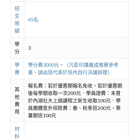
招
生
45名
限
額
學
3
分
學
學分費3000元。（凡影印講義或推薦參考
費
書，請由班代表於班內自行決議辦理）
報名費：若於優惠期報名免收，若於優惠期
其
後每學期收取一次200元．學員證費：未曾
他
於內湖社大上過課程之新生收取100元．學
費
員團體意外保險費：春、秋季班200元、寒
用
暑期班100元
材
料