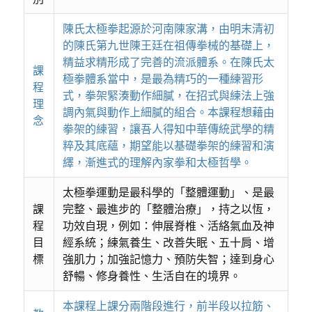
陳氏太極拳起源於河南陳家溝，由明末清初
的陳氏第九世陳王廷在祖傳拳械的基礎上，
精益求精形成了完善的流派體系。在陳氏太
課
極拳體系當中，是最為精巧的一種練習形
程
式，拳架緊湊動作細膩，在招式與練法上強
理
調內氣與動作上細膩的組合。本課程想藉由
念
拳架的練習，讓吾人得知中華傳統武學的精
粹及其底蘊，期望能以基礎拳架的練習和演
繹，漸進式的理解內家拳和太極哲學。
太極拳運動是最科學的「整體運動」、是最
課
完整、最進步的「整體治療」，持之以恆，
程
功效自現，例如：伸展脊椎、活絡氣血及神
目
經系統；練氣養生、改善失眠、五十肩、增
標
強肌力；加強記憶力、預防失智；達到身心
舒暢、修身養性、生活自在的境界。
本課程上課分兩階段進行，前半段以拉筋、