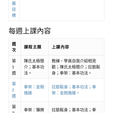
展
目
標
每週上課內容
週
課程主題
上課內容
次
第
陳氏太極簡
教練、學員自我介紹相見
1
介；基本功
歡；陳氏太極簡介；拉筋鬆
週
法。
身；拳架：基本功法。
第
拳架：金剛
拉筋鬆身；基本功法；拳
2
搗碓
架：金剛搗碓。
週
第
拳架：懶擦
拉筋鬆身；基本功法；拳
3