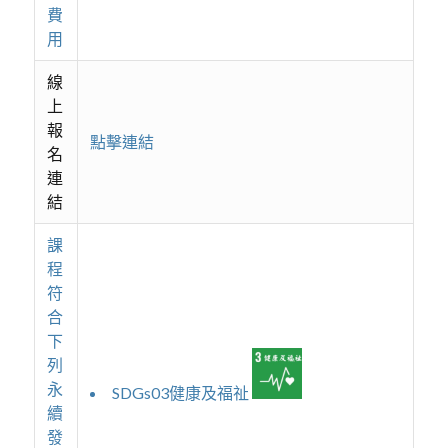
費
用
線
上
報
點擊連結
名
連
結
課
程
符
合
下
列
永
SDGs03健康及福祉
續
發