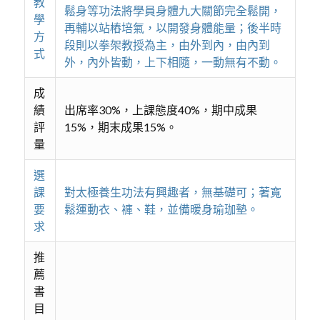
教
鬆身等功法將學員身體九大關節完全鬆開，
學
再輔以站樁培氣，以開發身體能量；後半時
方
段則以拳架教授為主，由外到內，由內到
式
外，內外皆動，上下相隨，一動無有不動。
成
績
出席率30%，上課態度40%，期中成果
評
15%，期末成果15%。
量
選
課
對太極養生功法有興趣者，無基礎可；著寬
要
鬆運動衣、褲、鞋，並備暖身瑜珈墊。
求
推
薦
書
目