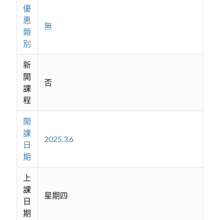
優
惠
無
類
別
新
開
否
課
程
開
課
2025.3.6
日
期
上
課
星期四
日
期