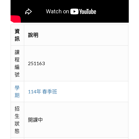
資
說明
訊
課
程
251163
編
號
學
114年 春季班
期
招
生
開課中
狀
態