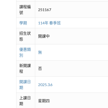
課程編
251167
號
學期
114年 春季班
招生狀
開課中
態
優惠類
無
別
新開課
否
程
開課日
2025.3.6
期
上課日
星期四
期