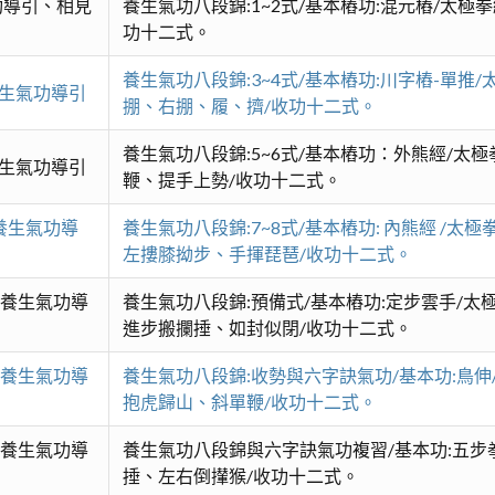
功導引、相見
養生氣功八段錦:1~2式/基本樁功:混元樁/太極
功十二式。
養生氣功八段錦:3~4式/基本樁功:川字樁-單推
養生氣功導引
掤、右掤、履、擠/收功十二式。
養生氣功八段錦:5~6式/基本樁功：外熊經/太
養生氣功導引
鞭、提手上勢/收功十二式。
養生氣功導
養生氣功八段錦:7~8式/基本樁功: 內熊經 /
左摟膝拗步、手揮琵琶/收功十二式。
、養生氣功導
養生氣功八段錦:預備式/基本樁功:定步雲手/太
進步搬攔捶、如封似閉/收功十二式。
、養生氣功導
養生氣功八段錦:收勢與六字訣氣功/基本功:鳥伸
抱虎歸山、斜單鞭/收功十二式。
、養生氣功導
養生氣功八段錦與六字訣氣功複習/基本功:五步拳
捶、左右倒攆猴/收功十二式。