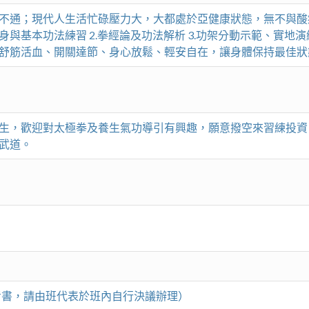
不通；現代人生活忙碌壓力大，大都處於亞健康狀態，無不與酸
身與基本功法練習 2.拳經論及功法解析 3.功架分動示範、實地
舒筋活血、開關達節、身心放鬆、輕安自在，讓身體保持最佳狀
生，歡迎對太極拳及養生氣功導引有興趣，願意撥空來習練投資
武道。
考書，請由班代表於班內自行決議辦理）