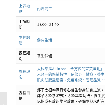
上課地
內湖高工
點
上課時
19:00 - 21:40
間
學程歸
健康生活
屬
課程類
養生保健
別
太極拳是All in one「全方位的
課程理
人合一的修練特性，是修身、健身、養生
念
肌肉筋膜靈活度、免疫系統、睡眠品質、
鄭子太極拳深具修心養生健身防身之道，
課程目
鄭子太極拳37式、太極基礎功法、養生
標
以促成有效的學習效果，確保學期末所有
鄭子太極拳與養生氣功導引 – 初階A