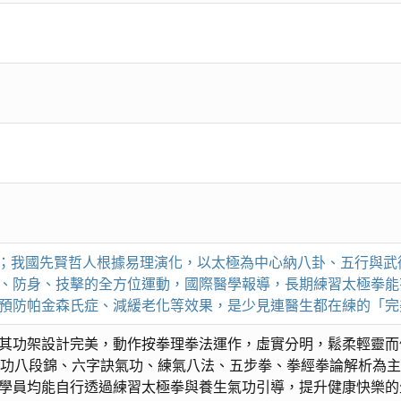
完美運動」；我國先賢哲人根據易理演化，以太極為中心納八卦、五行
、防身、技擊的全方位運動，國際醫學報導，長期練習太極拳能
預防帕金森氏症、減緩老化等效果，是少見連醫生都在練的「完
其功架設計完美，動作按拳理拳法運作，虛實分明，鬆柔輕靈而
氣功八段錦、六字訣氣功、練氣八法、五步拳、拳經拳論解析為
學員均能自行透過練習太極拳與養生氣功引導，提升健康快樂的