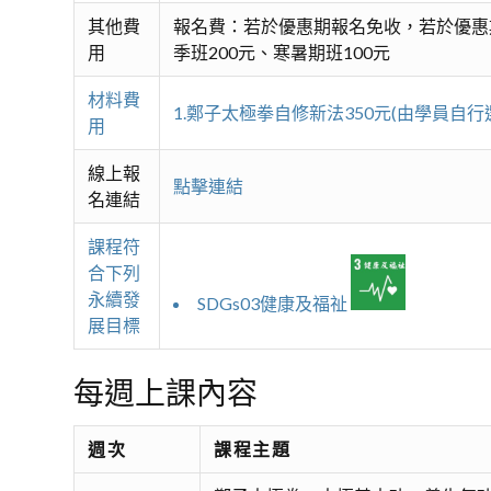
其他費
報名費：若於優惠期報名免收，若於優惠
用
季班200元、寒暑期班100元
材料費
1.鄭子太極拳自修新法350元(由學員自行
用
線上報
點擊連結
名連結
課程符
合下列
永續發
SDGs03健康及福祉
展目標
每週上課內容
週次
課程主題