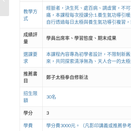
經脈者，決生死、處百病、調虛實，不可
教學方
痛，本課程每次授課分:1.養生氣功導引暖
式
自行透過每日太極與養生氣功導引複習，
成績評
學員出席率、學習態度、期末成果
量
選課要
本課程內容專為初學者設計，不限制新舊
求
來，共同探索清淨無為、天人合一的太極
推薦書
鄭子太極拳自修新法
目
招生限
30名
額
學分
3
學費
學分費3000元。（凡影印講義或推薦參