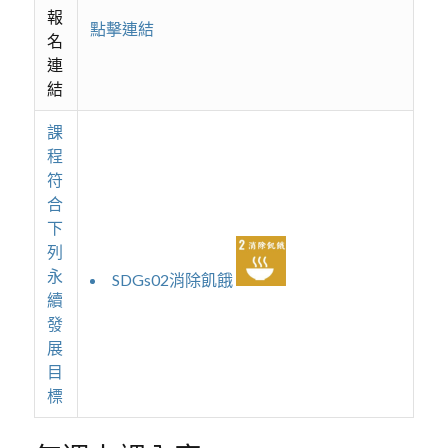
報
點擊連結
名
連
結
課
程
符
合
下
列
永
SDGs02消除飢餓
續
發
展
目
標