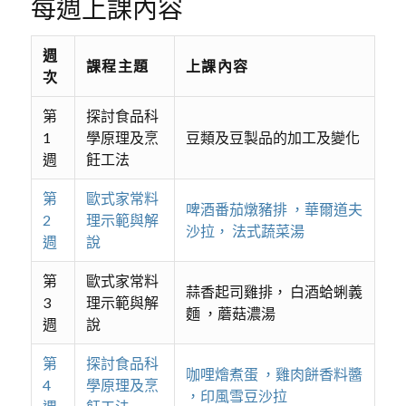
每週上課內容
週
課程主題
上課內容
次
第
探討食品科
1
學原理及烹
豆類及豆製品的加工及變化
週
飪工法
第
歐式家常料
啤酒番茄燉豬排 ，華爾道夫
2
理示範與解
沙拉， 法式蔬菜湯
週
說
第
歐式家常料
蒜香起司雞排， 白酒蛤蜊義
3
理示範與解
麵 ，蘑菇濃湯
週
說
第
探討食品科
咖哩燴煮蛋 ，雞肉餅香料醬
4
學原理及烹
，印風雪豆沙拉