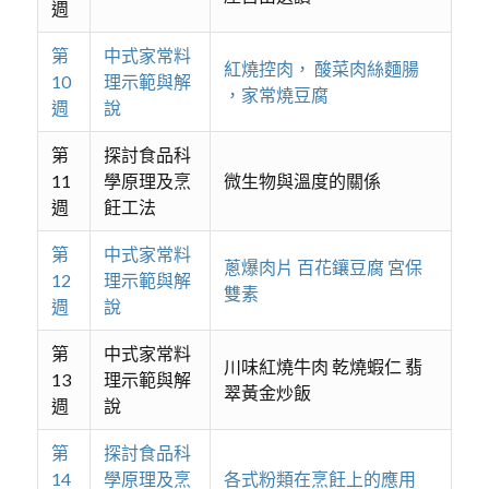
週
第
中式家常料
紅燒控肉， 酸菜肉絲麵腸
10
理示範與解
，家常燒豆腐
週
說
第
探討食品科
11
學原理及烹
微生物與溫度的關係
週
飪工法
第
中式家常料
蔥爆肉片 百花鑲豆腐 宮保
12
理示範與解
雙素
週
說
第
中式家常料
川味紅燒牛肉 乾燒蝦仁 翡
13
理示範與解
翠黃金炒飯
週
說
第
探討食品科
14
學原理及烹
各式粉類在烹飪上的應用