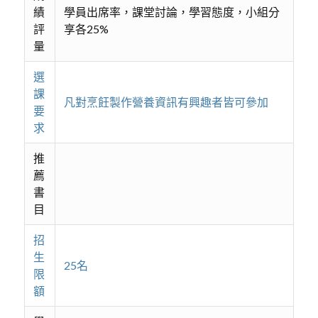
績
學員出席率，課堂討論，學習態度，小組分
評
享各25%
量
選
課
凡對烹飪製作營養資訊有興趣者皆可參加
要
求
推
薦
書
目
招
生
25名
限
額