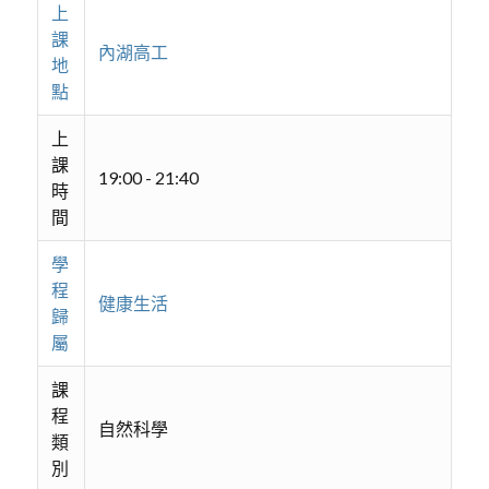
上
課
內湖高工
地
點
上
課
19:00 - 21:40
時
間
學
程
健康生活
歸
屬
課
程
自然科學
類
別