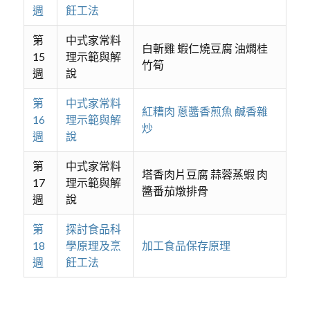
週
飪工法
第
中式家常料
白斬雞 蝦仁燒豆腐 油燜桂
15
理示範與解
竹筍
週
說
第
中式家常料
紅糟肉 蔥醬香煎魚 鹹香雜
16
理示範與解
炒
週
說
第
中式家常料
塔香肉片豆腐 蒜蓉蒸蝦 肉
17
理示範與解
醬番茄燉排骨
週
說
第
探討食品科
18
學原理及烹
加工食品保存原理
週
飪工法