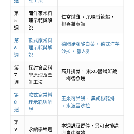
週
飪工法
第
南洋家常料
仁當燉雞 ，爪哇香辣蝦，
5
理示範與解
椰香薑黃飯
週
說
第
歐式家常料
德國豬腳酸白菜， 德式洋芋
6
理示範與解
沙拉， 獵人雞
週
說
第
探討食品科
高升排骨， 素XO醬燴鮮蔬
7
學原理及烹
，梅香魚塊
週
飪工法
第
歐式家常料
玉米可樂餅， 黑胡椒豬排
8
理示範與解
，水波蛋沙拉
週
說
第
本週課程暫停，另可安排講
9
永續學程週
座自由選讀