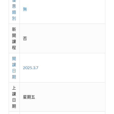
惠
無
類
別
新
開
否
課
程
開
課
2025.3.7
日
期
上
課
星期五
日
期