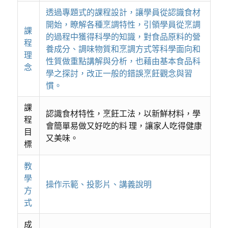
透過專題式的課程設計，讓學員從認識食材
開始，瞭解各種烹調特性，引領學員從烹調
課
的過程中獲得科學的知識，對食品原料的營
程
養成分、調味物質和烹調方式等科學面向和
理
性質做重點講解與分析，也藉由基本食品科
念
學之探討，改正一般的錯誤烹飪觀念與習
慣。
課
認識食材特性，烹飪工法，以新鮮材料，學
程
會簡單易做又好吃的料 理，讓家人吃得健康
目
又美味。
標
教
學
操作示範、投影片、講義說明
方
式
成