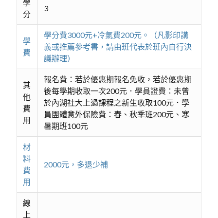
學
3
分
學分費3000元+冷氣費200元。（凡影印講
學
義或推薦參考書，請由班代表於班內自行決
費
議辦理）
報名費：若於優惠期報名免收，若於優惠期
其
後每學期收取一次200元．學員證費：未曾
他
於內湖社大上過課程之新生收取100元．學
費
員團體意外保險費：春、秋季班200元、寒
用
暑期班100元
材
料
2000元，多退少補
費
用
線
上