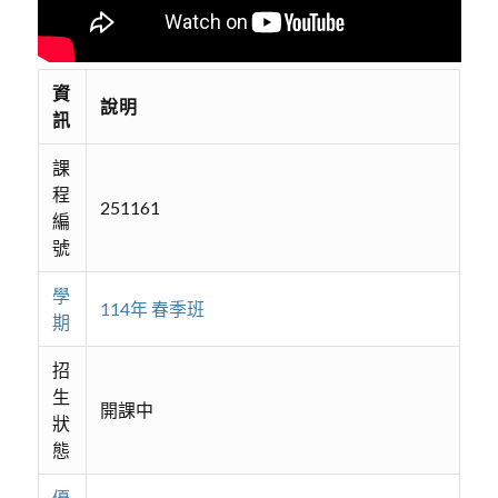
資
說明
訊
課
程
251161
編
號
學
114年 春季班
期
招
生
開課中
狀
態
優