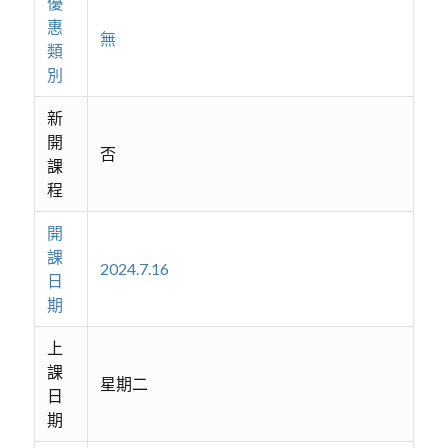
優
惠
無
類
別
新
開
否
課
程
開
課
2024.7.16
日
期
上
課
星期二
日
期