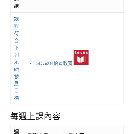
結
課
程
符
合
下
列
永
SDGs04優質教育
續
發
展
目
標
每週上課內容
週