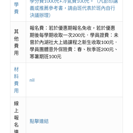
學分費1000元+冷氣費100元。（凡影印講
學
義或推薦參考書，請由班代表於班內自行
費
決議辦理）
報名費：若於優惠期報名免收，若於優惠
其
期後每學期收取一次200元．學員證費：未
他
曾於內湖社大上過課程之新生收取100元．
費
學員團體意外保險費：春、秋季班200元、
用
寒暑期班100元
材
料
nil
費
用
線
上
報
點擊連結
名
連