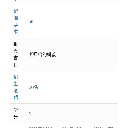
選
課
nil
要
求
推
薦
老师给的講義
書
目
招
生
30名
限
額
學
1
分