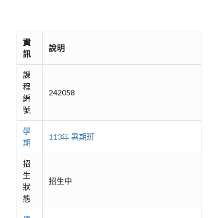
資
說明
訊
課
程
242058
編
號
學
113年 暑期班
期
招
生
招生中
狀
態