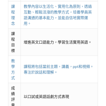
課
教學內容以生活化、實用化為原則，透過
程
互動、輕鬆活潑的教學方式，培養學員英
理
語溝通的基本能力，並能自信地實際運
念
用。
課
程
增進英文口語能力，學習生活實用英語。
目
標
教
學
課程將包括當前主題，講義，ppt和視頻。
方
專注於說話和理解。
式
成
績
以口試或英語話劇方式表現
評
量