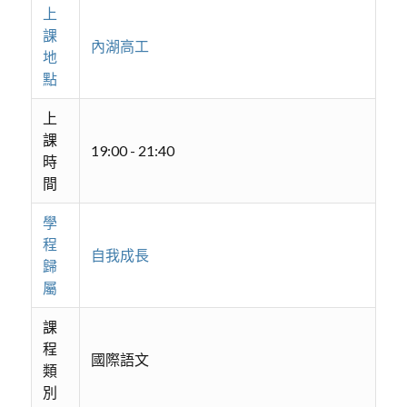
上
課
內湖高工
地
點
上
課
19:00 - 21:40
時
間
學
程
自我成長
歸
屬
課
程
國際語文
類
別