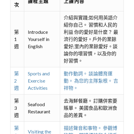
課程主題
上課內容
次
介紹與實踐;如何用英語介
紹你自己。 習慣和人民的
第
Introduce
利益 你的愛好是什麼？ 最
1
Yourself in
流行的愛好。戶外的業餘
週
English
愛好;室內的業餘愛好。談
論你的壞習慣，以及你的
好習慣。
第
Sports and
動作動詞。 談論體育運
2
Exercise
動。 為您的主隊紮根。 吉
週
Activities
祥物。
第
去海鮮餐廳。 訂購併索要
Seafood
3
賬單。 美國食品和歐洲食
Restaurant
週
品的差異。
第
描述聲音和事物。 參觀博
Visiting the