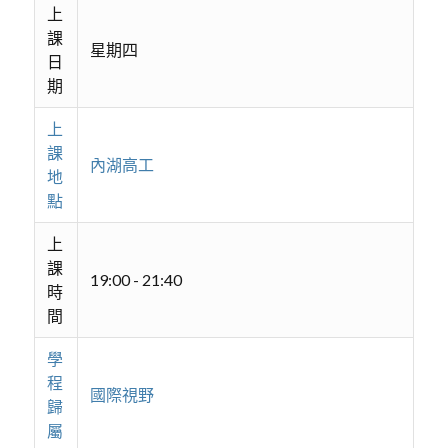
上
課
星期四
日
期
上
課
內湖高工
地
點
上
課
19:00 - 21:40
時
間
學
程
國際視野
歸
屬