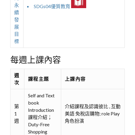
永
SDGs04優質教育
續
發
展
目
標
每週上課內容
週
課程主題
上課內容
次
Self and Text
book
第
介紹課程及認識彼比 , 互動
Introduction
1
美語 免稅店購物; role Play
課程介紹；
週
角色扮演
Duty-Free
Shopping