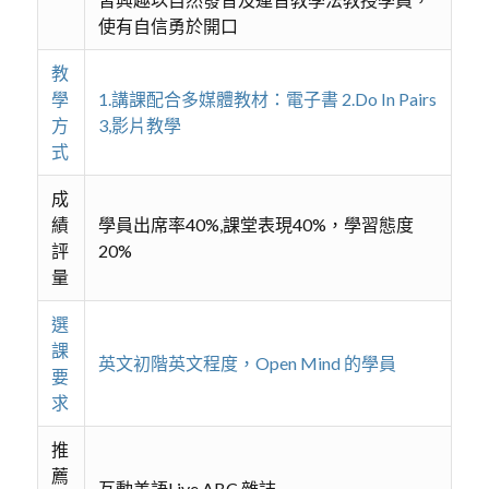
使有自信勇於開口
教
學
1.講課配合多媒體教材：電子書 2.Do In Pairs
方
3,影片教學
式
成
績
學員出席率40%,課堂表現40%，學習態度
評
20%
量
選
課
英文初階英文程度，Open Mind 的學員
要
求
推
薦
互動美語Live ABC 雜誌