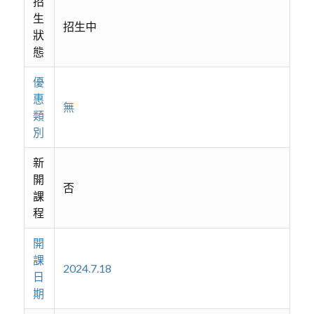
招
生
招生中
狀
態
優
惠
無
類
別
新
開
否
課
程
開
課
2024.7.18
日
期