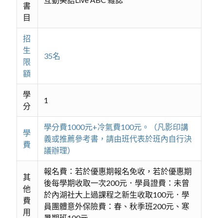
書
目
招
生
35名
限
額
學
1
分
學分費1000元+冷氣費100元。（凡影印講
學
義或推薦參考書，請由班代表於班內自行決
費
議辦理）
報名費：若於優惠期報名免收，若於優惠期
其
後每學期收取一次200元．學員證費：未曾
他
於內湖社大上過課程之新生收取100元．學
費
員團體意外保險費：春、秋季班200元、寒
用
暑期班100元