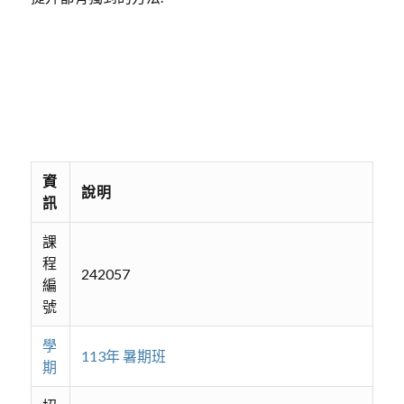
資
說明
訊
課
程
242057
編
號
學
113年 暑期班
期