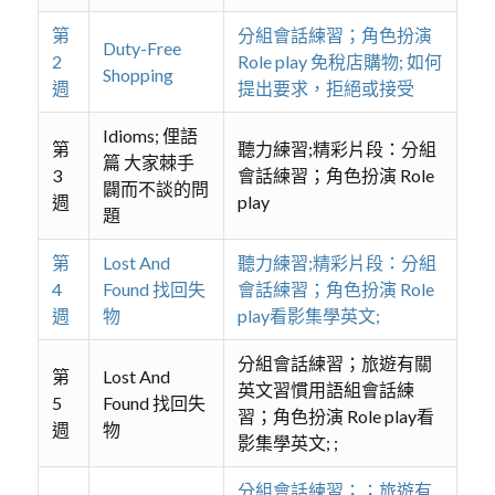
第
分組會話練習；角色扮演
Duty-Free
2
Role play 免稅店購物; 如何
Shopping
週
提出要求，拒絕或接受
Idioms; 俚語
第
聽力練習;精彩片段：分組
篇 大家棘手
3
會話練習；角色扮演 Role
闢而不談的問
週
play
題
第
Lost And
聽力練習;精彩片段：分組
4
Found 找回失
會話練習；角色扮演 Role
週
物
play看影集學英文;
分組會話練習；旅遊有關
第
Lost And
英文習慣用語組會話練
5
Found 找回失
習；角色扮演 Role play看
週
物
影集學英文; ;
分組會話練習；；旅遊有