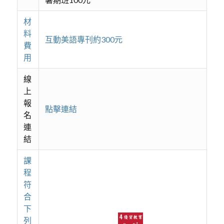
材
料
互動美語專刊約300元
費
用
線
上
報
點擊連結
名
連
結
課
程
符
合
下
列