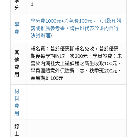
學
1
分
學分費1000元+冷氣費100元。（凡影印講
學
義或推薦參考書，請由班代表於班內自行
費
決議辦理）
報名費：若於優惠期報名免收，若於優惠
其
期後每學期收取一次200元．學員證費：未
他
曾於內湖社大上過課程之新生收取100元．
費
學員團體意外保險費：春、秋季班200元、
用
寒暑期班100元
材
料
費
用
線
上