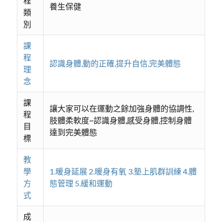
程
養生保健
類
別
課
程
認識身體,動的正確,提升自信,完美體態
理
念
課
讓大家可以在運動之餘加強身體的協調性,
程
肢體柔軟度~認識身體,感受身體,控制身體
目
達到完美體態
標
教
學
1.暖身延展 2.暖身有氧 3.墊上肌群訓練 4.體
方
態管理 5.緩和運動
式
成