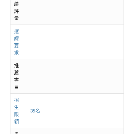
績
評
量
選
課
要
求
推
薦
書
目
招
生
35名
限
額