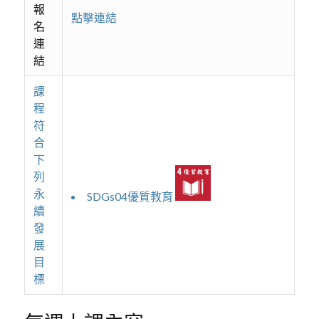
報
點擊連結
名
連
結
課
程
符
合
下
列
永
SDGs04優質教育
續
發
展
目
標