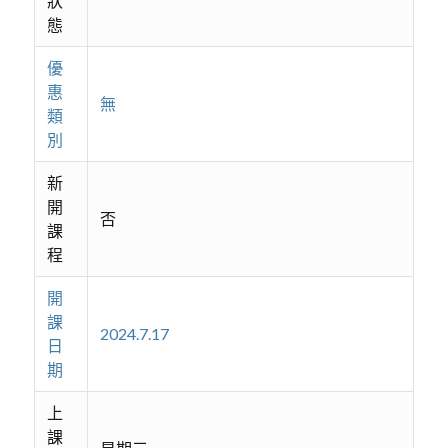
狀
態
優
惠
無
類
別
新
開
否
課
程
開
課
2024.7.17
日
期
上
課