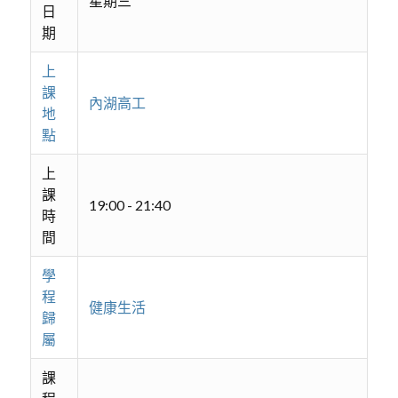
星期三
日
期
上
課
內湖高工
地
點
上
課
19:00 - 21:40
時
間
學
程
健康生活
歸
屬
課