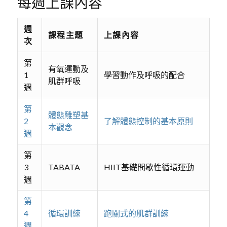
每週上課內容
週
課程主題
上課內容
次
第
有氧運動及
1
學習動作及呼吸的配合
肌群呼吸
週
第
體態雕塑基
2
了解體態控制的基本原則
本觀念
週
第
3
TABATA
HIIT基礎間歇性循環運動
週
第
4
循環訓練
跑關式的肌群訓練
週