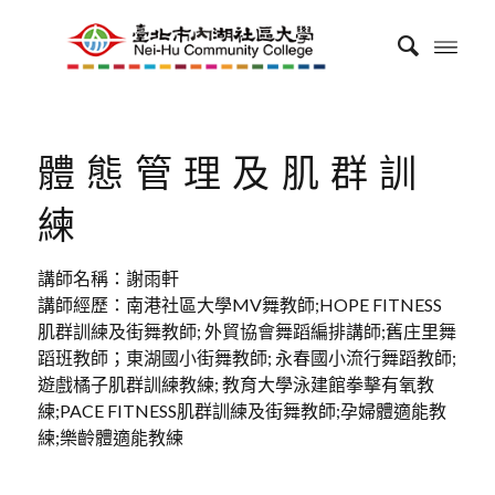
體態管理及肌群訓
練
講師名稱：謝雨軒
講師經歷：南港社區大學MV舞教師;HOPE FITNESS
肌群訓練及街舞教師; 外貿協會舞蹈編排講師;舊庄里舞
蹈班教師；東湖國小街舞教師; 永春國小流行舞蹈教師;
遊戲橘子肌群訓練教練; 教育大學泳建館拳擊有氧教
練;PACE FITNESS肌群訓練及街舞教師;孕婦體適能教
練;樂齡體適能教練