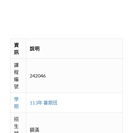
資
說明
訊
課
程
242046
編
號
學
113年 暑期班
期
招
生
額滿