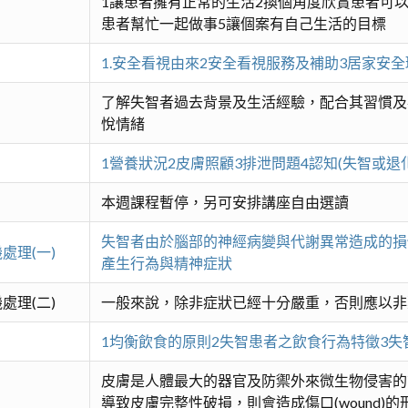
1讓患者擁有正常的生活2換個角度欣賞患者可
患者幫忙一起做事5讓個案有自己生活的目標
1.安全看視由來2安全看視服務及補助3居家安
了解失智者過去背景及生活經驗，配合其習慣及
悅情緒
1營養狀況2皮膚照顧3排泄問題4認知(失智或退化
本週課程暫停，另可安排講座自由選讀
失智者由於腦部的神經病變與代謝異常造成的損
處理(一)
產生行為與精神症狀
處理(二)
一般來說，除非症狀已經十分嚴重，否則應以非
1均衡飲食的原則2失智患者之飲食行為特徵3失
皮膚是人體最大的器官及防禦外來微生物侵害的
導致皮膚完整性破損，則會造成傷口(wound)的