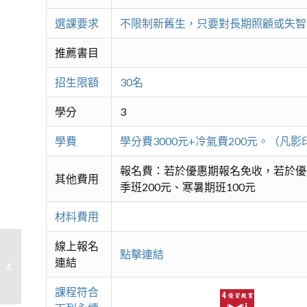
選課要求
不限制新舊生，只要對長期照顧或失智
推薦書目
招生限額
30名
學分
3
學費
學分費3000元+冷氣費200元。（
報名費：若於優惠期報名免收，若於優
其他費用
季班200元、寒暑期班100元
材料費用
線上報名
點擊連結
連結
繽紛泰國：泰國料理輕鬆學
課程符合