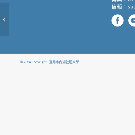
信箱：
su
美聲健聲房－放聲高歌 Easy Go
© 2024 Copyright - 臺北市內湖社區大學