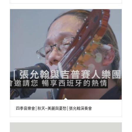
四季音樂會│秋天~美麗與憂愁│張允翰演奏會