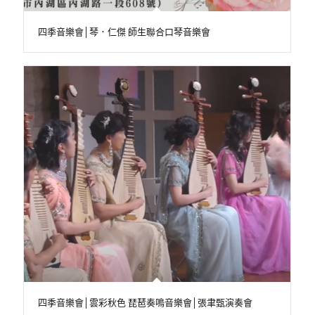
四季音樂會│琴．仁傑 師生聯合口琴音樂會
四季音樂會│雲彩秋色 琵琶奏鳴音樂會│張聿甄演奏會