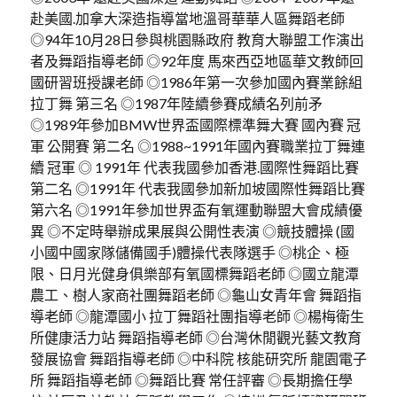
赴美國.加拿大深造指導當地溫哥華華人區舞蹈老師
◎94年10月28日參與桃園縣政府 教育大聯盟工作演出
者及舞蹈指導老師 ◎92年度 馬來西亞地區華文教師回
國研習班授課老師 ◎1986年第一次參加國內賽業餘組
拉丁舞 第三名 ◎1987年陸續參賽成績名列前矛
◎1989年參加BMW世界盃國際標準舞大賽 國內賽 冠
軍 公開賽 第二名 ◎1988~1991年國內賽職業拉丁舞連
續 冠軍 ◎ 1991年 代表我國參加香港.國際性舞蹈比賽
第二名 ◎1991年 代表我國參加新加坡國際性舞蹈比賽
第六名 ◎1991年參加世界盃有氧運動聯盟大會成績優
異 ◎不定時舉辦成果展與公開性表演 ◎競技體操 (國
小國中國家隊儲備國手)體操代表隊選手 ◎桃企、極
限、日月光健身俱樂部有氧國標舞蹈老師 ◎國立龍潭
農工、樹人家商社團舞蹈老師 ◎龜山女青年會 舞蹈指
導老師 ◎龍潭國小 拉丁舞蹈社團指導老師 ◎楊梅衛生
所健康活力站 舞蹈指導老師 ◎台灣休閒觀光藝文教育
發展協會 舞蹈指導老師 ◎中科院 核能研究所 龍園電子
所 舞蹈指導老師 ◎舞蹈比賽 常任評審 ◎長期擔任學