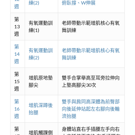
練(2)
俯臥撐、W伸展
週
第
有氧運動訓
老師帶動示範增肌核心有氧
13
練(1)
舞訓練
週
第
有氧運動訓
老師帶動示範增肌核心有氧
14
練(2)
舞訓練
週
第
增肌原地墊
雙手合掌舉高至耳旁拉伸向
15
腳尖
上墊高腳尖30次
週
第
雙手與肩同高深體為前臀部
增肌深蹲後
16
向後延伸站起左右腳向後輪
抬腿
週
流抬腿
第
身體站直右手插腰左手向右
增肌觸踝側