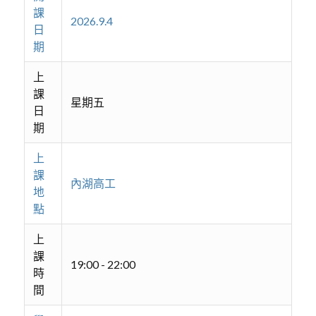
課
2026.9.4
日
期
上
課
星期五
日
期
上
課
內湖高工
地
點
上
課
19:00 - 22:00
時
間