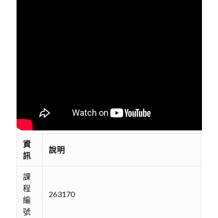
資
說明
訊
課
程
263170
編
號