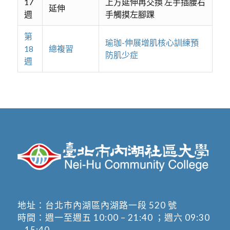
17
上方延伸再交換 左手插腰右
延伸
週
手觸摸左腳踝
第
瑜珈-伸展增肌核心訓練預
18
總複習
防肌少症
週
地址：
台北市內湖區內湖路一段 520 號
時間：週一至週五 10:00 – 21:40 ；週六 09:30
– 15:40