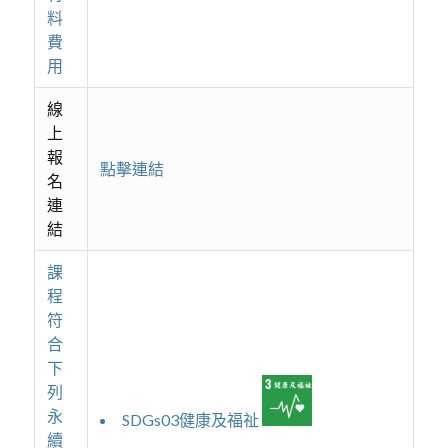
料
費
用
線
上
報
點擊連結
名
連
結
課
程
符
合
下
列
永
SDGs03健康及福祉
續