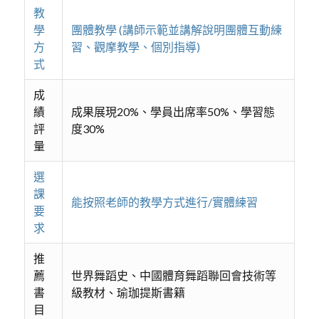
教
學
團體教學 (講師示範並講解說明團體互動練
方
習、觀摩教學、個別指導)
式
成
績
成果展現20%、學員出席率50%、學習態
評
度30%
量
選
課
能按照老師的教學方式進行/實體練習
要
求
推
薦
世界舞蹈史、中國體育舞蹈聯回會技術等
書
級教材、瑜珈提斯書籍
目