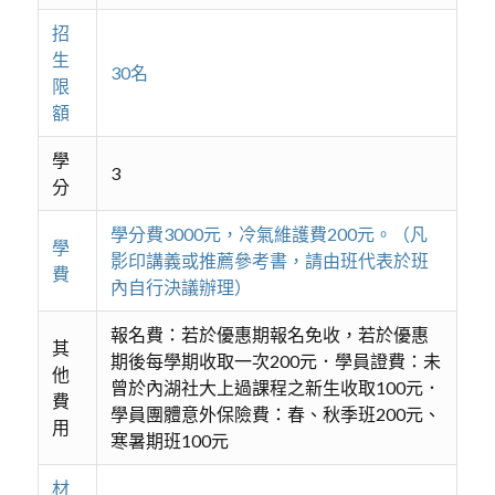
招
生
30名
限
額
學
3
分
學分費3000元，冷氣維護費200元。（凡
學
影印講義或推薦參考書，請由班代表於班
費
內自行決議辦理）
報名費：若於優惠期報名免收，若於優惠
其
期後每學期收取一次200元．學員證費：未
他
曾於內湖社大上過課程之新生收取100元．
費
學員團體意外保險費：春、秋季班200元、
用
寒暑期班100元
材