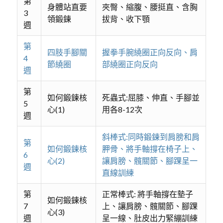
第
身體站直要
夾臀、縮腹、腰挺直、含胸
3
領鍛鍊
拔背、收下顎
週
第
四肢手腳關
握拳手腕繞圈正向反向、肩
4
節繞圈
部繞圈正向反向
週
第
如何鍛鍊核
死蟲式:屈膝、伸直、手腳並
5
心(1)
用各8-12次
週
斜棒式:同時鍛鍊到肩膀和肩
第
如何鍛鍊核
胛骨、將手軸撐在椅子上、
6
心(2)
讓肩膀、髖關節、腳踝呈一
週
直線訓練
第
正常棒式: 將手軸撐在墊子
如何鍛鍊核
7
上、讓肩膀、髖關節、腳踝
心(3)
週
呈一線、肚皮出力緊繃訓練