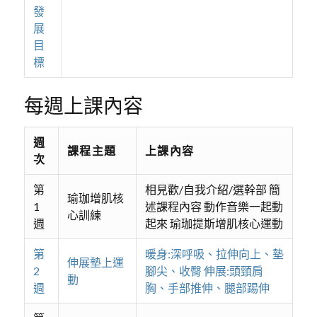
發
展
目
標
每週上課內容
週
課程主題
上課內容
次
第
相見歡/自我介紹/選幹部 簡
瑜珈增肌核
1
述課程內容 動作音樂一起動
心訓練
週
起來 瑜珈提斯增肌核心運動
第
暖身:深呼吸、拉伸向上、墊
伸展墊上運
2
腳尖、收臀 伸展:頭頸肩
動
週
胸、手部推伸、腿部踢伸