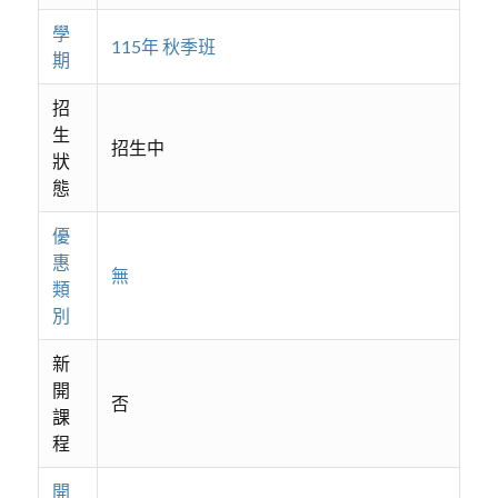
學
115年 秋季班
期
招
生
招生中
狀
態
優
惠
無
類
別
新
開
否
課
程
開