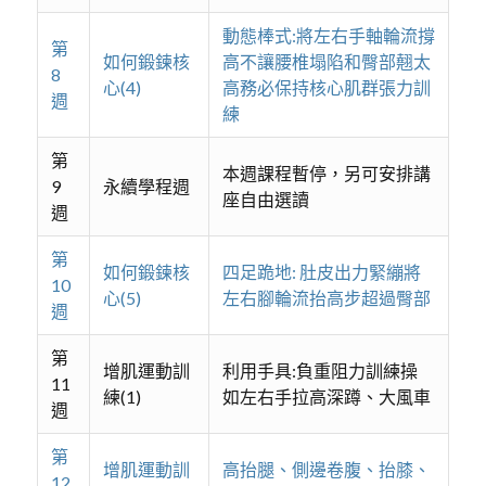
動態棒式:將左右手軸輪流撐
第
如何鍛鍊核
高不讓腰椎塌陷和臀部翹太
8
心(4)
高務必保持核心肌群張力訓
週
練
第
本週課程暫停，另可安排講
9
永續學程週
座自由選讀
週
第
如何鍛鍊核
四足跪地: 肚皮出力緊繃將
10
心(5)
左右腳輪流抬高步超過臀部
週
第
增肌運動訓
利用手具:負重阻力訓練操
11
練(1)
如左右手拉高深蹲、大風車
週
第
增肌運動訓
高抬腿、側邊卷腹、抬膝、
12