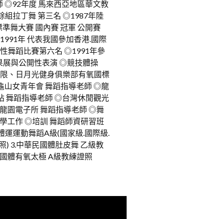
 ◎92年度 馬來西亞地區華文教
組拉丁舞 第三名 ◎1987年陸
準舞大賽 國內賽 冠軍 公開賽
 1991年 代表我國參加香港.國際
性舞蹈比賽第六名 ◎1991年參
果展與公開性表演 ◎競技體操
極限、日月光健身俱樂部有氧國標
龜山女青年會 舞蹈指導老師 ◎龍
站 舞蹈指導老師 ◎台灣休閒觀光
 龍園電子所 舞蹈指導老師 ◎舞
教學工作 ◎培訓 舞蹈師資研習班
國體運運動舞蹈A級(國家級.國際級.
照) 3.中華民國體肚皮舞 乙級教
民國體有氧太極 A級教練證照