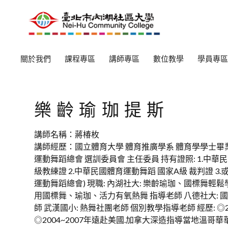
關於我們
課程專區
講師專區
數位教學
學員專區
樂齡瑜珈提斯
講師名稱：蔣椿枚
講師經歷：國立體育大學 體育推廣學系 體育學學士畢業 
運動舞蹈總會 選訓委員會 主任委員 持有證照: 1.中
級教練證 2.中華民國體育運動舞蹈 國家A級 裁判證 3
運動舞蹈總會) 現職: 內湖社大: 樂齡瑜珈、國標舞輕鬆
用國標舞、瑜珈、活力有氧熱舞 指導老師 八德社大: 
師 武漢國小: 熱舞社團老師 個別教學指導老師 經歷: ◎
◎2004~2007年遠赴美國.加拿大深造指導當地溫哥華