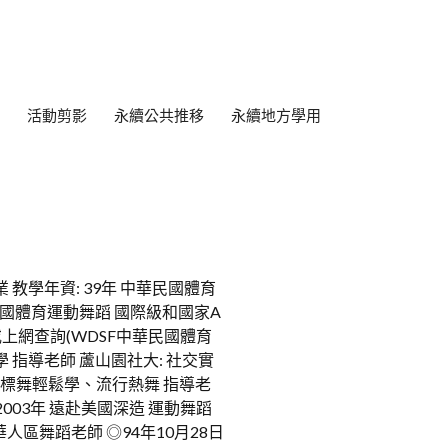
活動剪影
永續公共推移
永續地方學用
教學年資: 39年 中華民國體育
華民國體育運動舞蹈 國際級和國家A
.或上網查詢(WDSF中華民國體育
學 指導老師 蘆山園社大: 社交實
國標舞輕鬆學、流行熱舞 指導老
2003年 遠赴美國深造 運動舞蹈
華人區舞蹈老師 ◎94年10月28日