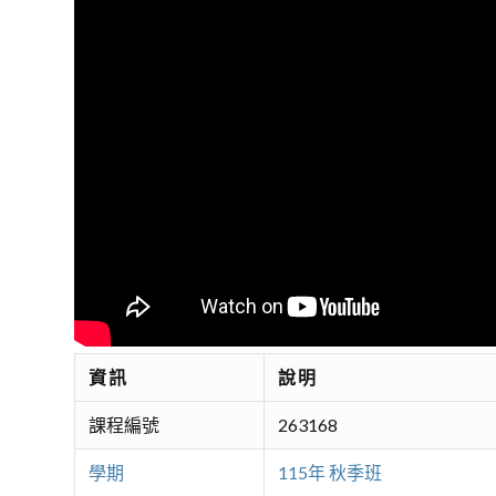
資訊
說明
課程編號
263168
學期
115年 秋季班