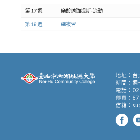
第 17 週
樂齡瑜珈提斯-流動
第 18 週
總複習
地址：
台
時間：週一至週
電話：
02
傳真：875
信箱：
su