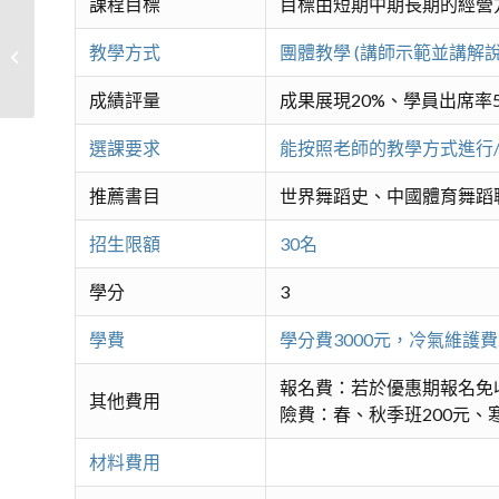
課程目標
目標由短期中期長期的經營
教學方式
團體教學 (講師示範並講解
鄭子太極拳與養生氣功導引-進階B
成績評量
成果展現20%、學員出席率5
選課要求
能按照老師的教學方式進行
推薦書目
世界舞蹈史、中國體育舞蹈
招生限額
30名
學分
3
學費
學分費3000元，冷氣維護
報名費：若於優惠期報名免
其他費用
險費：春、秋季班200元、寒
材料費用