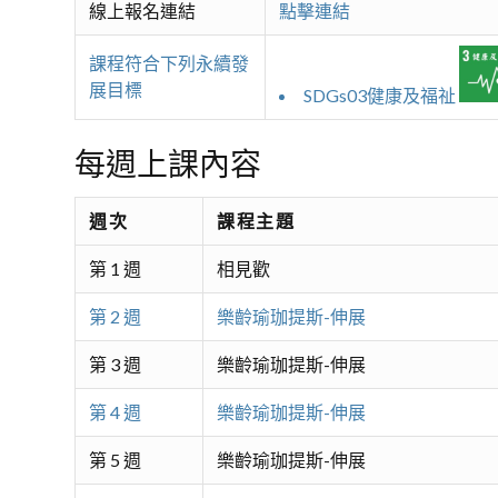
線上報名連結
點擊連結
課程符合下列永續發
展目標
SDGs03健康及福祉
每週上課內容
週次
課程主題
第 1 週
相見歡
第 2 週
樂齡瑜珈提斯-伸展
第 3 週
樂齡瑜珈提斯-伸展
第 4 週
樂齡瑜珈提斯-伸展
第 5 週
樂齡瑜珈提斯-伸展