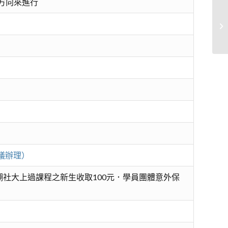
方向來進行
瑜
議辦理）
社大上過課程之新生收取100元．學員團體意外保