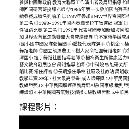
參與桃園縣政府 教育大聯盟工作演出者及舞蹈指導老師
師回國研習班授課老師 ◎1986年第一次參加國內賽業餘
續參賽成績名列前矛 ◎1989年參加BMW世界盃國際標
第二名 ◎1988~1991年國內賽職業拉丁舞連續 冠軍 ◎
性舞蹈比賽 第二名 ◎1991年 代表我國參加新加坡國際
加世界盃有氧運動聯盟大會成績優異 ◎不定時舉辦成
(國小國中國家隊儲備國手)體操代表隊選手 ◎桃企、
舞蹈老師 ◎國立龍潭農工、樹人家商社團舞蹈老師 ◎
潭國小 拉丁舞蹈社團指導老師 ◎楊梅衛生所健康活力
藝文教育發展協會 舞蹈指導老師 ◎中科院 核能研究所
蹈比賽 常任評審 ◎長期擔任學校.社區及社教站 舞蹈
教學年資:39年 / 社大最高榮譽-成人師鐸獎 1.中華民
教練證照.) 2.中華民國體運運動舞蹈A級(國家級.裁判證
練證照 4.中華民國有氧競技體操 C級教練證照 5.中華
課程影片：