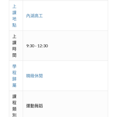
上
課
內湖高工
地
點
上
課
9:30 - 12:30
時
間
學
程
精緻休閒
歸
屬
課
程
運動舞蹈
類
別