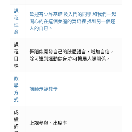
課
歡迎有少許基礎 及入門的同學 和我們一起
程
開心的在這個美麗的舞蹈裡 找到另一個迷
理
人的自已。
念
課
程
舞蹈能開發自己的肢體語言，增加自信，
目
除可達到運動健身.亦可擴展人際關係，
標
教
學
講師示範教學
方
式
成
績
上課參與、出席率
評