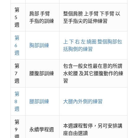
第
肩部 手臂
整個肩膀 上手臂 下手臂 以
5
手指的訓練
至手指尖的延伸練習
週
第
上 下 右 左 繞圈 整個胸部包
6
胸部訓練
括胸側的練習
週
第
包含一般女性最在意的所謂
7
腰腹部訓練
水蛇腰 及其它腰腹動作的練
週
習
第
8
腿部訓練
大腿內外側的練習
週
第
本週課程暫停，另可安排講
9
永續學程週
座自由選讀
週