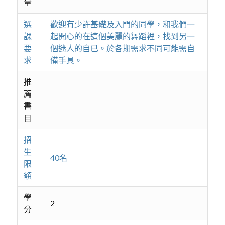
量
選
歡迎有少許基礎及入門的同學，和我們一
課
起開心的在這個美麗的舞蹈裡，找到另一
要
個迷人的自已。於各期需求不同可能需自
求
備手具。
推
薦
書
目
招
生
40名
限
額
學
2
分