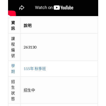
資
說明
訊
課
程
263130
編
號
學
115年 秋季班
期
招
生
招生中
狀
態