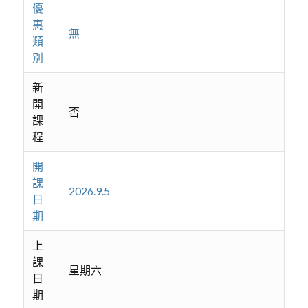
優
惠
無
類
別
新
開
否
課
程
開
課
2026.9.5
日
期
上
課
星期六
日
期