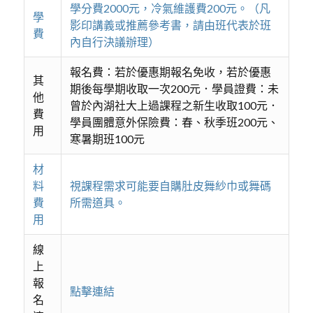
學分費2000元，冷氣維護費200元。（凡
學
影印講義或推薦參考書，請由班代表於班
費
內自行決議辦理）
報名費：若於優惠期報名免收，若於優惠
其
期後每學期收取一次200元．學員證費：未
他
曾於內湖社大上過課程之新生收取100元．
費
學員團體意外保險費：春、秋季班200元、
用
寒暑期班100元
材
料
視課程需求可能要自購肚皮舞紗巾或舞碼
費
所需道具。
用
線
上
報
點擊連結
名