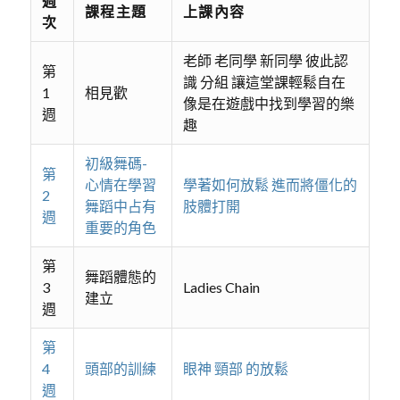
週
課程主題
上課內容
次
老師 老同學 新同學 彼此認
第
識 分組 讓這堂課輕鬆自在
1
相見歡
像是在遊戲中找到學習的樂
週
趣
初級舞碼-
第
心情在學習
學著如何放鬆 進而將僵化的
2
舞蹈中占有
肢體打開
週
重要的角色
第
舞蹈體態的
3
Ladies Chain
建立
週
第
4
頭部的訓練
眼神 頸部 的放鬆
週