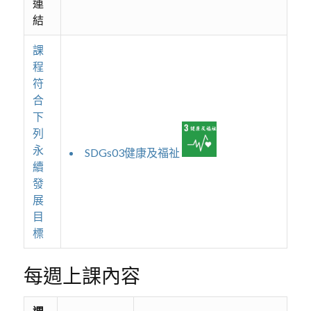
連
結
課
程
符
合
下
列
永
SDGs03健康及福祉
續
發
展
目
標
每週上課內容