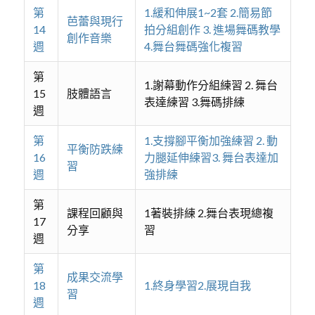
第
1.緩和伸展1~2套 2.簡易節
芭蕾與現行
14
拍分組創作 3. 進場舞碼教學
創作音樂
週
4.舞台舞碼強化複習
第
1.謝幕動作分組練習 2. 舞台
15
肢體語言
表達練習 3.舞碼排練
週
第
1.支撐腳平衡加強練習 2. 動
平衡防跌練
16
力腿延伸練習3. 舞台表達加
習
週
強排練
第
課程回顧與
1著裝排練 2.舞台表現總複
17
分享
習
週
第
成果交流學
18
1.終身學習2.展現自我
習
週