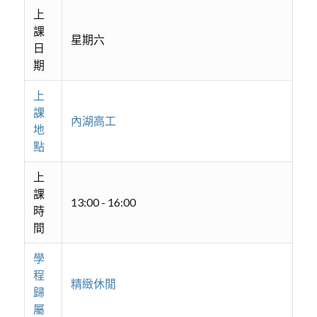
上
課
星期六
日
期
上
課
內湖高工
地
點
上
課
13:00 - 16:00
時
間
學
程
精緻休閒
歸
屬