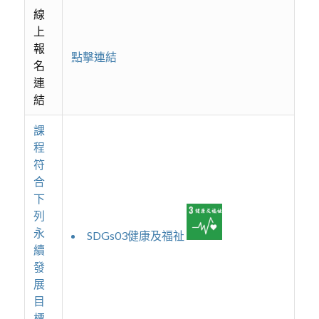
線
上
報
點擊連結
名
連
結
課
程
符
合
下
列
永
SDGs03健康及福祉
續
發
展
目
標