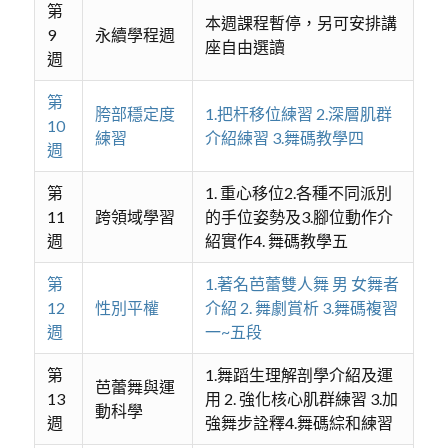
第
本週課程暫停，另可安排講
9
永續學程週
座自由選讀
週
第
胯部穩定度
1.把杆移位練習 2.深層肌群
10
練習
介紹練習 3.舞碼教學四
週
第
1. 重心移位2.各種不同派別
11
跨領域學習
的手位姿勢及3.腳位動作介
週
紹實作4. 舞碼教學五
第
1.著名芭蕾雙人舞 男 女舞者
12
性別平權
介紹 2. 舞劇賞析 3.舞碼複習
週
一~五段
第
1.舞蹈生理解剖學介紹及運
芭蕾舞與運
13
用 2. 強化核心肌群練習 3.加
動科學
週
強舞步詮釋4.舞碼綜和練習