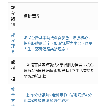
課
程
運動舞蹈
類
別
課
透過芭蕾基本功法改善體態，增強核心，
程
提升肢體靈活度，鼓 勵無壓力學習，圓夢
理
人生，落實活躍樂齡理念。
念
課
1.認識芭蕾基礎功法2.學習肌力伸展、核心
程
練習3.拓展舞蹈藝 術視野4.建立生活美學5.
目
關懷環境永續
標
教
學
1.動作分析講解2.老師示範3.實地演練4.分
方
組學習5.編排適 齡適性教材