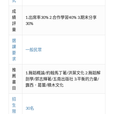
式
成
績
1.出席率30% 2.合作學習40% 3.期末分享
評
30%
量
選
課
一般民眾
要
求
推
1.舞蹈概論/約翰馬丁著/洪葉文化 2.舞蹈解
薦
剖學/郭志輝著/五南出版社 3.平衡的力量/
書
露西．葛蕾/積木文化
目
招
生
30名
限