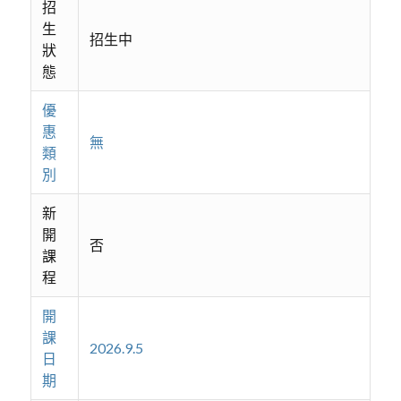
招
生
招生中
狀
態
優
惠
無
類
別
新
開
否
課
程
開
課
2026.9.5
日
期