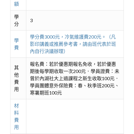
額
學
3
分
學分費3000元，冷氣維護費200元。（凡
學
影印講義或推薦參考書，請由班代表於班
費
內自行決議辦理）
報名費：若於優惠期報名免收，若於優惠
其
期後每學期收取一次200元．學員證費：未
他
曾於內湖社大上過課程之新生收取100元．
費
學員團體意外保險費：春、秋季班200元、
用
寒暑期班100元
材
料
費
用