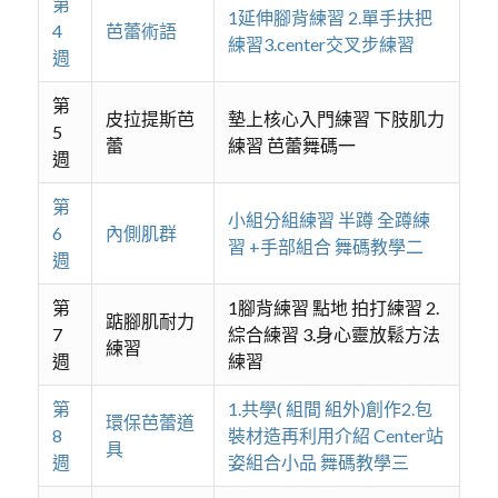
第
1延伸腳背練習 2.單手扶把
4
芭蕾術語
練習3.center交叉步練習
週
第
皮拉提斯芭
墊上核心入門練習 下肢肌力
5
蕾
練習 芭蕾舞碼一
週
第
小組分組練習 半蹲 全蹲練
6
內側肌群
習 +手部組合 舞碼教學二
週
第
1腳背練習 點地 拍打練習 2.
踮腳肌耐力
7
綜合練習 3.身心靈放鬆方法
練習
週
練習
第
1.共學( 組間 組外)創作2.包
環保芭蕾道
8
裝材造再利用介紹 Center站
具
週
姿組合小品 舞碼教學三