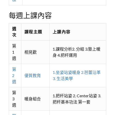
每週上課內容
週
課程主題
上課內容
次
第
1.課程分析2. 分組 3.墊上暖
1
相見歡
身 4.把杆運用
週
第
1.坐姿站姿暖身 2.芭蕾沿革
2
優質教育
3. 生活美學
週
第
1.把杆站姿 2. Center站姿 3.
3
暖身組合
把杆基本功法 第一套
週