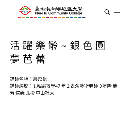
活躍樂齡~銀色圓
夢芭蕾
講師名稱：廖苡帆
講師經歷：1.舞蹈教學47 年 2.表演藝術老師 3.基隆 瑞
芳 信義 北投 中山社大