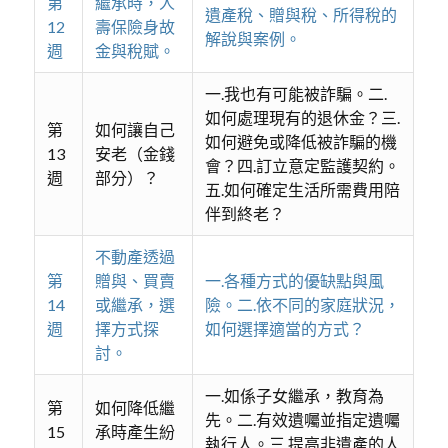
第
繼承時，人
遺產稅、贈與稅、所得稅的
12
壽保險身故
解說與案例。
週
金與稅賦。
一.我也有可能被詐騙。二.
如何處理現有的退休金？三.
第
如何讓自己
如何避免或降低被詐騙的機
13
安老（金錢
會？四.訂立意定監護契約。
週
部分）？
五.如何確定生活所需費用陪
伴到終老？
不動產透過
第
贈與、買賣
一.各種方式的優缺點與風
14
或繼承，選
險。二.依不同的家庭狀況，
週
擇方式探
如何選擇適當的方式？
討。
一.如係子女繼承，教育為
第
如何降低繼
先。二.有效遺囑並指定遺囑
15
承時產生紛
執行人。三.提高非遺產的人