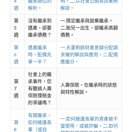
4
繼承順位的
明。二.以社會公開資訊案例
週
解析。
解說。
第
沒有繼承到
一.限定繼承與拋棄繼承。
5
遺產，卻要
二.胎兒一出生，卻繼承高額
週
繼承債務？
債務。
第
遺產繼承
一.夫妻剩餘財產差額分配請
6
時，配偶先
求權的解說與應用。二.配偶
週
拿一半？
應繼分。
社會上的繼
第
承事件，您
人壽保險，在繼承時的狀態
7
有聽過人壽
與特性解說。
週
保險理賠金
的爭議嗎？
有關繼承，
一.如何維護長輩的資產被不
第
如何維護長
當使用，或被詐騙。二.如何
8
輩（或自