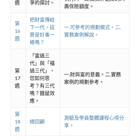
週
爭的探討。
壽保險額度。
把財富傳給
第
下一代，這
一.可參考的規劃模式。二.
16
算是好事一
實務案例解說。
週
樁嗎？
「富過三
代」與「福
第
過三代」，
一.財與富的意義。二.實務
17
您如何思
案例的規劃參考。
週
考？有三代
嗎？餓鼠效
應。
第
測驗及學員整體課程心得分
18
總回顧
享。
週