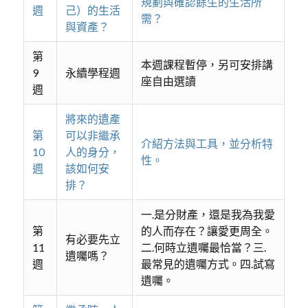
規劃與確認餘生的生活所
週
己）的生活
需？
與資產？
第
本週課程暫停，另可安排講
9
永續學程週
座自由選讀
週
將來的遺產
第
可以非繼承
介紹方法與工具，並分析特
10
人的身分，
性。
週
該如何安
排？
一.是分財產，還是我為我愛
第
的人而存在？讓愛更周全。
有必要先立
11
二.何時立遺囑最恰當？三.
遺囑嗎？
週
最常見的遺囑方式。四.試寫
遺囑。