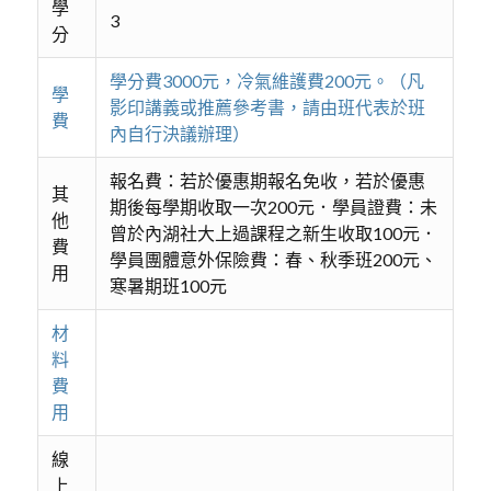
學
3
分
學分費3000元，冷氣維護費200元。（凡
學
影印講義或推薦參考書，請由班代表於班
費
內自行決議辦理）
報名費：若於優惠期報名免收，若於優惠
其
期後每學期收取一次200元．學員證費：未
他
曾於內湖社大上過課程之新生收取100元．
費
學員團體意外保險費：春、秋季班200元、
用
寒暑期班100元
材
料
費
用
線
上