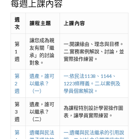
每週上課內容
週
課程主題
上課內容
次
讓您成為親
第
一.開課緣由、理念與目標。
友有關「繼
1
二.實務案例解說、討論，並
承」的討論
週
實際操作練習。
對象。
第
遺產，誰可
一.依民法1138、1144、
2
以繼承？
1223條釋義。二.以案例及
週
（一）
學員個案解說。
第
遺產，誰可
為課程特別設計學習操作圖
3
以繼承？
表，讓學員實際練習。
週
（二）
第
遺囑與民法
一.遺囑與民法繼承的引用說