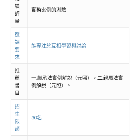
績
實務案例的測驗
評
量
選
課
能專注於互相學習與討論
要
求
推
薦
一.繼承法實例解說（元照）。二.親屬法實
書
例解說（元照）。
目
招
生
30名
限
額