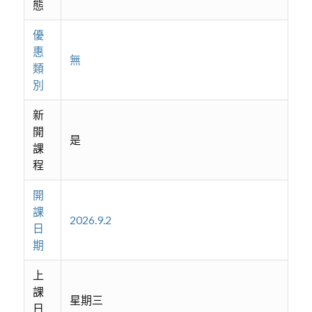
態
優
惠
無
類
別
新
開
是
課
程
開
課
2026.9.2
日
期
上
課
星期三
日