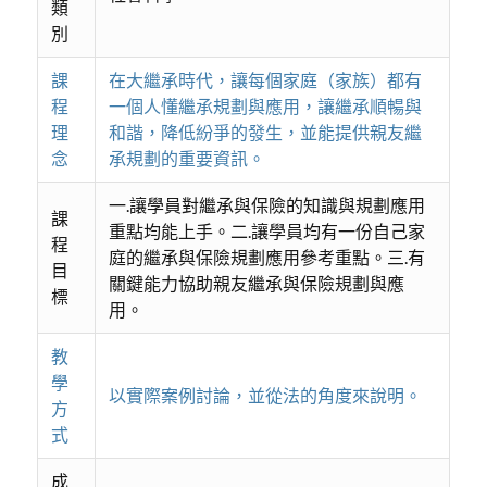
類
別
課
在大繼承時代，讓每個家庭（家族）都有
程
一個人懂繼承規劃與應用，讓繼承順暢與
理
和諧，降低紛爭的發生，並能提供親友繼
念
承規劃的重要資訊。
一.讓學員對繼承與保險的知識與規劃應用
課
重點均能上手。二.讓學員均有一份自己家
程
庭的繼承與保險規劃應用參考重點。三.有
目
關鍵能力協助親友繼承與保險規劃與應
標
用。
教
學
以實際案例討論，並從法的角度來說明。
方
式
成