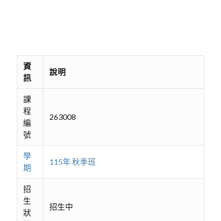
資
說明
訊
課
程
263008
編
號
學
115年 秋季班
期
招
生
招生中
狀