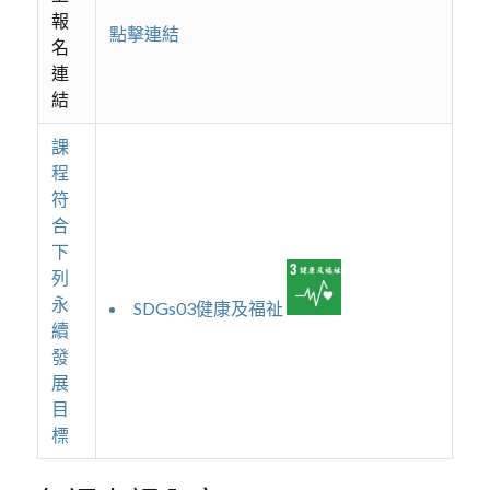
報
點擊連結
名
連
結
課
程
符
合
下
列
永
SDGs03健康及福祉
續
發
展
目
標