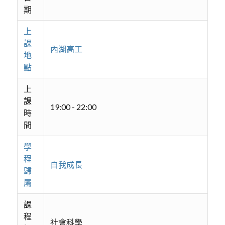
期
上
課
內湖高工
地
點
上
課
19:00 - 22:00
時
間
學
程
自我成長
歸
屬
課
程
社會科學