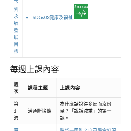
下
列
永
SDGs03健康及福祉
續
發
展
目
標
每週上課內容
週
課程主題
上課內容
次
第
為什麼話說得多反而沒份
1
溝通斷捨離
量？「說話減重」的第一
週
課。
第
腦袋一團亂？自己學會打開