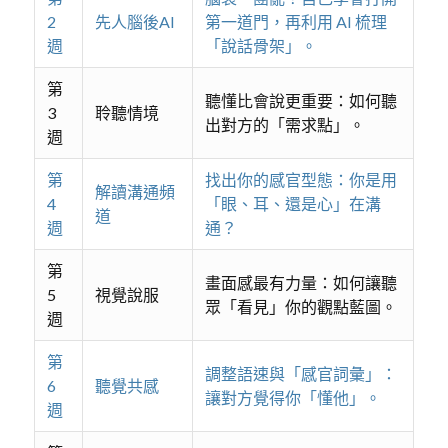
2
先人腦後AI
第一道門，再利用 AI 梳理
週
「說話骨架」。
第
聽懂比會說更重要：如何聽
3
聆聽情境
出對方的「需求點」。
週
第
找出你的感官型態：你是用
解讀溝通頻
4
「眼、耳、還是心」在溝
道
週
通？
第
畫面感最有力量：如何讓聽
5
視覺說服
眾「看見」你的觀點藍圖。
週
第
調整語速與「感官詞彙」：
6
聽覺共感
讓對方覺得你「懂他」。
週