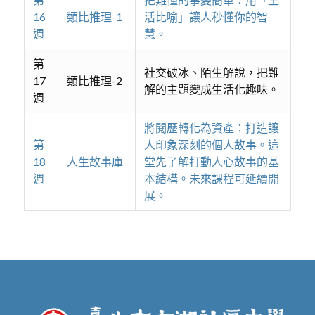
16
類比推理-1
活比喻」讓人秒懂你的智
週
慧。
第
社交破冰、陌生解說，把難
17
類比推理-2
解的主題變成生活化趣味。
週
將閱歷轉化為資產：打造讓
第
人印象深刻的個人故事。這
18
人生故事庫
堂先了解打動人心故事的基
週
本結構。未來課程可延續開
展。