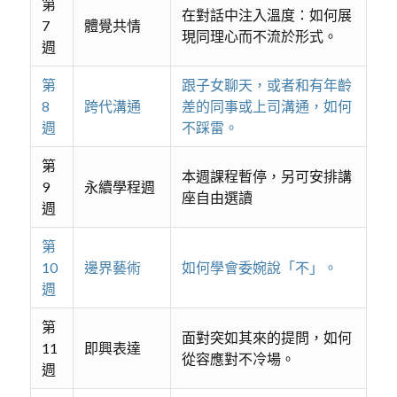
第
在對話中注入溫度：如何展
7
體覺共情
現同理心而不流於形式。
週
第
跟子女聊天，或者和有年齡
8
跨代溝通
差的同事或上司溝通，如何
週
不踩雷。
第
本週課程暫停，另可安排講
9
永續學程週
座自由選讀
週
第
10
邊界藝術
如何學會委婉說「不」。
週
第
面對突如其來的提問，如何
11
即興表達
從容應對不冷場。
週