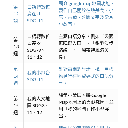
簡介 google map地圖功能，
第
口語轉數位
製作自己關於在地美食、小
12
資產-1
店、古蹟、公園文字及影片
週
SDG-11
小故事。
口語轉數位
主題口語分享，例如「公園
第
資產-2
無障礙入口」、「銀髮漫步
13
SDG-3、
路線」、「深夜避風港美
週
11、12
食」
第
針對前兩週討論，擇一目標
我的小電台
14
物進行在地嚮導式的口語分
SDG-11
週
享。
課堂小策展。將 Google
第
我的人文地
Map地圖上的貢獻截圖，並
15
圖 SDG3、
用「我的地圖」作小型展
週
11、12
出。
第
把難懂的事變簡單：用「生