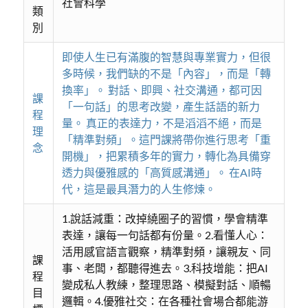
社會科學
類
別
即使人生已有滿腹的智慧與專業實力，但很
多時候，我們缺的不是「內容」，而是「轉
換率」。 對話、即興、社交溝通，都可因
課
「一句話」的思考改變，產生話語的新力
程
量。 真正的表達力，不是滔滔不絕，而是
理
「精準對頻」。這門課將帶你進行思考「重
念
開機」，把累積多年的實力，轉化為具備穿
透力與優雅感的「高質感溝通」。 在AI時
代，這是最具潛力的人生修煉。
1.說話減重：改掉繞圈子的習慣，學會精準
表達，讓每一句話都有份量。2.看懂人心：
活用感官語言觀察，精準對頻，讓親友、同
課
事、老闆，都聽得進去。3.科技增能：把AI
程
變成私人教練，整理思路、模擬對話、順暢
目
邏輯。4.優雅社交：在各種社會場合都能游