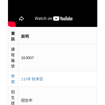
資
說明
訊
課
程
263007
編
號
學
115年 秋季班
期
招
生
招生中
狀