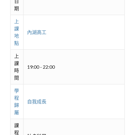
日
期
上
課
內湖高工
地
點
上
課
19:00 - 22:00
時
間
學
程
自我成長
歸
屬
課
程