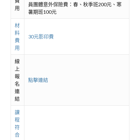
費
員團體意外保險費：春、秋季班200元、寒
用
暑期班100元
材
料
30元影印費
費
用
線
上
報
點擊連結
名
連
結
課
程
符
合