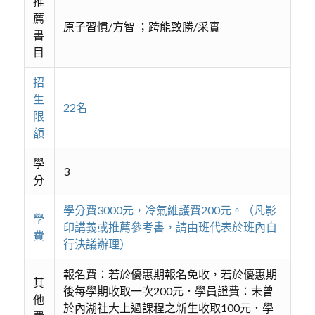
推
薦
原子習慣/方智 ；跨能致勝/采實
書
目
招
生
22名
限
額
學
3
分
學分費3000元，冷氣維護費200元。（凡影
學
印講義或推薦參考書，請由班代表於班內自
費
行決議辦理）
報名費：若於優惠期報名免收，若於優惠期
其
後每學期收取一次200元．學員證費：未曾
他
於內湖社大上過課程之新生收取100元．學