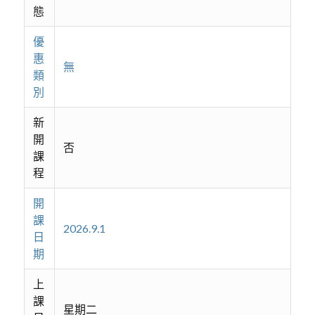
態
優
惠
無
類
別
新
開
否
課
程
開
課
2026.9.1
日
期
上
課
星期二