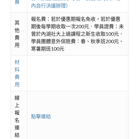
費
內自行決議辦理）
報名費：若於優惠期報名免收，若於優惠
其
期後每學期收取一次200元．學員證費：未
他
曾於內湖社大上過課程之新生收取100元．
費
學員團體意外保險費：春、秋季班200元、
用
寒暑期班100元
材
料
費
用
線
上
報
點擊連結
名
連
結