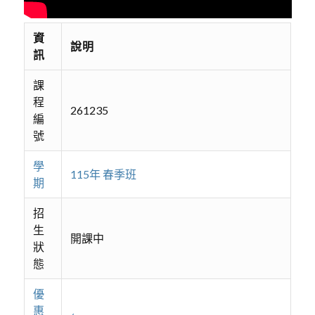
資
說明
訊
課
程
261235
編
號
學
115年 春季班
期
招
生
開課中
狀
態
優
惠