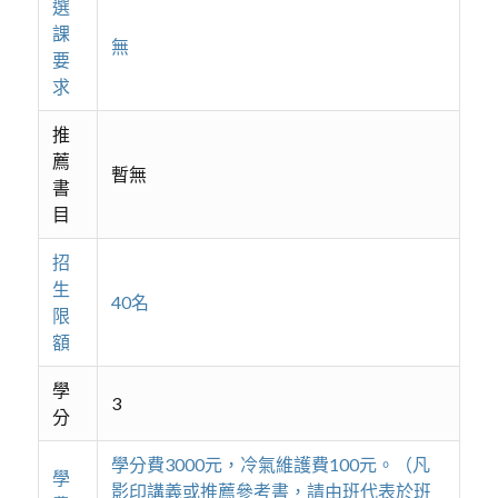
選
課
無
要
求
推
薦
暫無
書
目
招
生
40名
限
額
學
3
分
學分費3000元，冷氣維護費100元。（凡
學
影印講義或推薦參考書，請由班代表於班