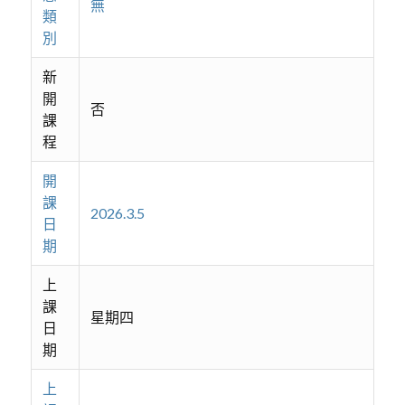
無
類
別
新
開
否
課
程
開
課
2026.3.5
日
期
上
課
星期四
日
期
上