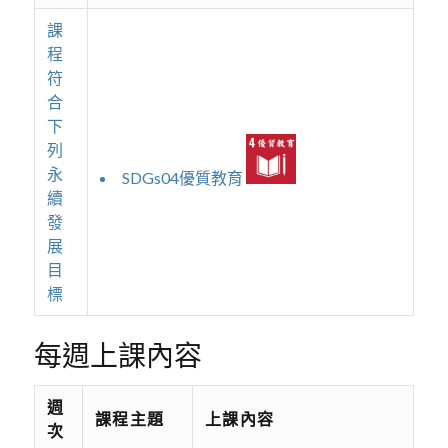
課
程
符
合
下
列
永
SDGs04優質教育
續
發
展
目
標
每週上課內容
週
課程主題
上課內容
次