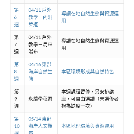
第
04/11 戶外
導讀在地自然生態與資源運
6
教學－內洞
用
週
步道
第
04/11 戶外
導讀在地自然生態與資源運
7
教學－烏來
用
週
瀑布
第
04/16 東部
8
海岸自然生
本區環境形成與自然特色
週
態
第
本週課程暫停，另安排講
9
永續學程週
座，可自由選讀（未選修者
週
視為缺席一次）
第
05/14 東部
10
海岸人文觀
本區地理環境與資源運用
週
察