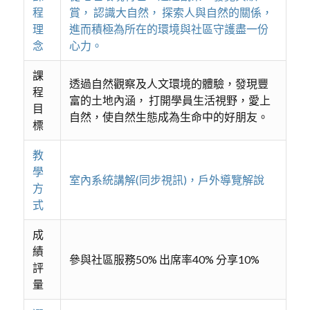
程
賞， 認識大自然， 探索人與自然的關係，
理
進而積極為所在的環境與社區守護盡一份
念
心力。
課
透過自然觀察及人文環境的體驗，發現豐
程
富的土地內涵， 打開學員生活視野，愛上
目
自然，使自然生態成為生命中的好朋友。
標
教
學
室內系統講解(同步視訊)，戶外導覽解說
方
式
成
績
參與社區服務50% 出席率40% 分享10%
評
量