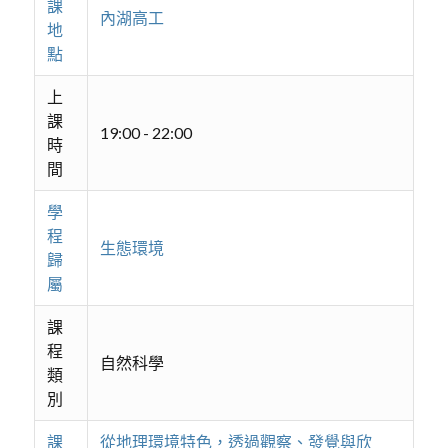
課
內湖高工
地
點
上
課
19:00 - 22:00
時
間
學
程
生態環境
歸
屬
課
程
自然科學
類
別
課
從地理環境特色，透過觀察、發覺與欣