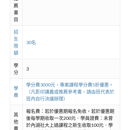
薦
書
目
招
生
30名
限
額
學
3
分
學分費3000元，專案課程學分費5折優惠。
學
（凡影印講義或推薦參考書，請由班代表於
費
班內自行決議辦理）
報名費：若於優惠期報名免收，若於優惠期
其
後每學期收取一次200元．學員證費：未曾
他
於內湖社大上過課程之新生收取100元．學
費