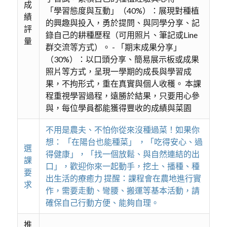
成
「學習態度與互動」（40%）：展現對種植
績
的興趣與投入，勇於提問、與同學分享、記
評
錄自己的耕種歷程（可用照片、筆記或Line
量
群交流等方式）。 - 「期末成果分享」
（30%）：以口頭分享、簡易展示板或成果
照片等方式，呈現一學期的成長與學習成
果，不拘形式，重在真實與個人收穫。 本課
程重視學習過程，遠勝於結果，只要用心參
與，每位學員都能獲得豐收的成績與菜園
不用是農夫、不怕你從來沒種過菜！如果你
想： 「在陽台也能種菜」 ，「吃得安心、過
選
得健康」，「找一個放鬆、與自然連結的出
課
口」，歡迎你來一起動手，挖土、播種、種
要
出生活的療癒力 提醒：課程會在農地進行實
求
作，需要走動、彎腰、搬運等基本活動，請
確保自己行動方便、能夠自理。
推