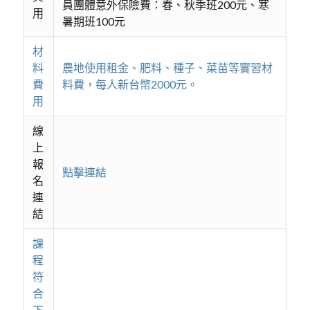
員團體意外保險費：春、秋季班200元、寒
用
暑期班100元
材
料
農地使用租金、肥料、種子、菜苗等實習材
費
料費，每人新台幣2000元。
用
線
上
報
點擊連結
名
連
結
課
程
符
合
下