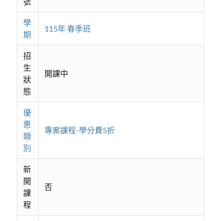
號
學
115年 春季班
期
招
生
開課中
狀
態
優
惠
專案課程-學分費5折
類
別
新
開
否
課
程