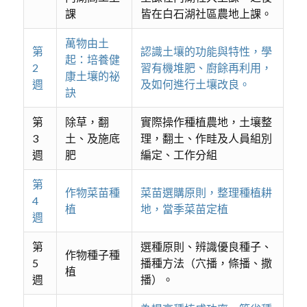
課
皆在白石湖社區農地上課。
萬物由土
第
認識土壤的功能與特性，學
起：培養健
2
習有機堆肥、廚餘再利用，
康土壤的祕
週
及如何進行土壤改良。
訣
第
除草，翻
實際操作種植農地，土壤整
3
土、及施底
理，翻土、作畦及人員組別
週
肥
編定、工作分組
第
作物菜苗種
菜苗選購原則，整理種植耕
4
植
地，當季菜苗定植
週
第
選種原則、辨識優良種子、
作物種子種
5
播種方法（穴播，條播、撒
植
週
播）。