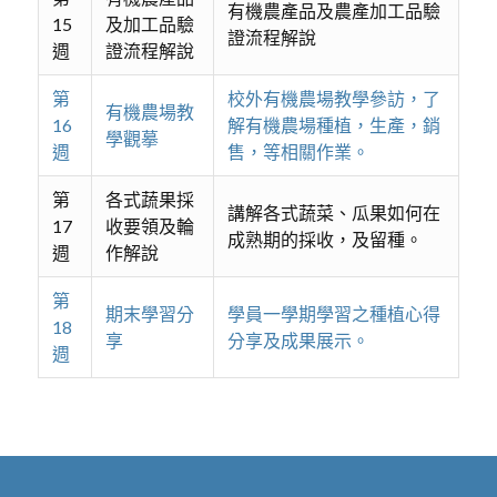
有機農產品及農產加工品驗
15
及加工品驗
證流程解說
週
證流程解說
第
校外有機農場教學參訪，了
有機農場教
16
解有機農場種植，生產，銷
學觀摹
週
售，等相關作業。
第
各式蔬果採
講解各式蔬菜、瓜果如何在
17
收要領及輪
成熟期的採收，及留種。
週
作解說
第
期末學習分
學員一學期學習之種植心得
18
享
分享及成果展示。
週