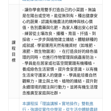
- 讓你學會用雙手打造自己的小菜園，無論
是在陽台或空地，能從無到有，種出健康安
心的蔬果 - 認識有機農法的精神與核心價
值，告別農藥與化肥，為家人種出安心好菜
- 練習從土壤改良、播種、育苗、扦插、到
採收，一步步與植物建立連結，體驗耕種的
課
成就感 - 學習運用天然有機資材（如堆肥、
程
液肥、微生物菌液），在打造良好的綠色循
目
環的同時，也進行作物管理與病蟲害防治。
標
- 學員能在居家或社區空間實踐有機種植，
養成綠色生活習慣，提升食安意識，以有機
生活來守護家人的健康。 - 學員能培養自然
觀察力，建立與土地、植物的連結，提升對
永續環境的關注與行動力。並將有機生活理
念推廣至家庭與社群。
本課程採「理論講解 × 實地操作」雙軌進
行，強調從實作中學習，從生活中體驗農耕