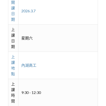
開
課
2026.3.7
日
期
上
課
星期六
日
期
上
課
內湖高工
地
點
上
課
9:30 - 12:30
時
間