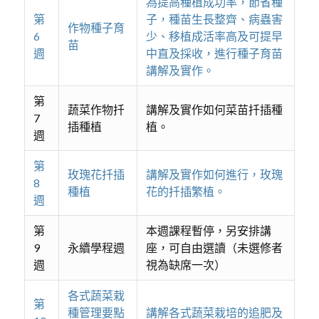
為提高種植成功率，節省種
第
子，種苗生長整齊、病蟲害
作物種子育
6
少、移植成活率高及可提早
苗
週
中直及採收，進行種子育苗
講解及實作。
第
蔬菜作物扦
講解及實作如何菜苗扦插種
7
插種植
植。
週
第
玫瑰花扦插
講解及實作如何進行，玫瑰
8
種植
花的扦插繁植。
週
第
本週課程暫停，另安排講
9
永續學程週
座，可自由選讀（未選修者
週
視為缺席一次）
各式蔬菜栽
第
種管理要點
講解各式蔬菜栽培的追肥及