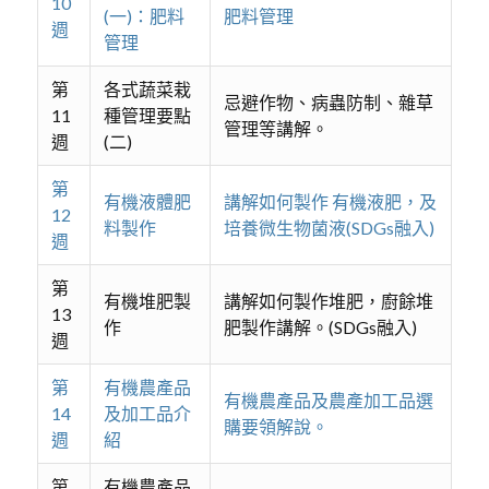
10
(一)：肥料
肥料管理
週
管理
第
各式蔬菜栽
忌避作物、病蟲防制、雜草
11
種管理要點
管理等講解。
週
(二)
第
有機液體肥
講解如何製作 有機液肥，及
12
料製作
培養微生物菌液(SDGs融入)
週
第
有機堆肥製
講解如何製作堆肥，廚餘堆
13
作
肥製作講解。(SDGs融入)
週
第
有機農產品
有機農產品及農產加工品選
14
及加工品介
購要領解說。
週
紹
第
有機農產品