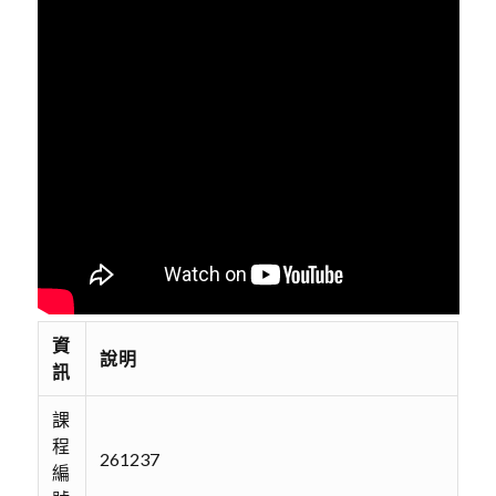
資
說明
訊
課
程
261237
編