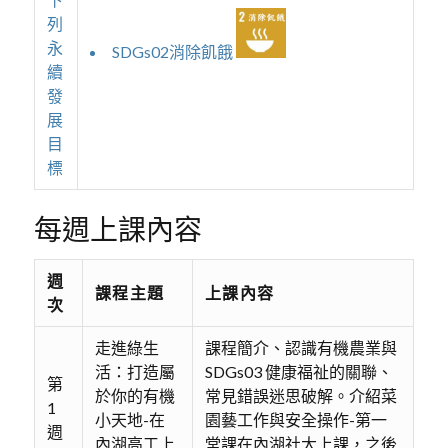
列
永
SDGs02消除飢餓
續
發
展
目
標
每週上課內容
週
課程主題
上課內容
次
走進綠生
課程簡介、認識有機農業與
活：打造屬
SDGs03 健康福祉的關聯、
第
於你的有機
常見錯誤迷思破解。介紹菜
1
小天地-在
園藝工作與安全操作-第一
週
內湖高工上
堂課在內湖社大上課，之後