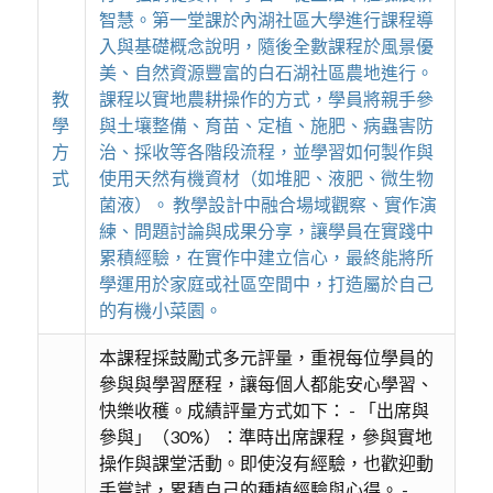
智慧。第一堂課於內湖社區大學進行課程導
入與基礎概念說明，隨後全數課程於風景優
美、自然資源豐富的白石湖社區農地進行。
教
課程以實地農耕操作的方式，學員將親手參
學
與土壤整備、育苗、定植、施肥、病蟲害防
方
治、採收等各階段流程，並學習如何製作與
式
使用天然有機資材（如堆肥、液肥、微生物
菌液）。 教學設計中融合場域觀察、實作演
練、問題討論與成果分享，讓學員在實踐中
累積經驗，在實作中建立信心，最終能將所
學運用於家庭或社區空間中，打造屬於自己
的有機小菜園。
本課程採鼓勵式多元評量，重視每位學員的
參與與學習歷程，讓每個人都能安心學習、
快樂收穫。成績評量方式如下： - 「出席與
參與」（30%）：準時出席課程，參與實地
操作與課堂活動。即使沒有經驗，也歡迎動
手嘗試，累積自己的種植經驗與心得。 -