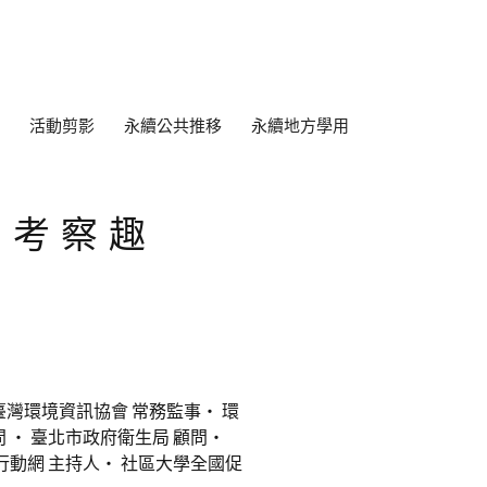
活動剪影
永續公共推移
永續地方學用
湖考察趣
灣環境資訊協會 常務監事‧ 環
問 ‧ 臺北市政府衛生局 顧問‧
行動網 主持人‧ 社區大學全國促