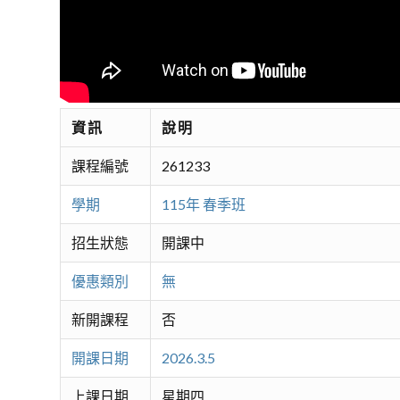
資訊
說明
課程編號
261233
學期
115年 春季班
招生狀態
開課中
優惠類別
無
新開課程
否
開課日期
2026.3.5
上課日期
星期四