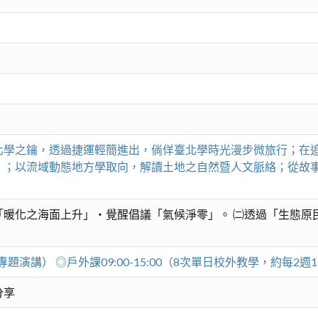
北學之鑰，透過捷運輕簡進出，倘佯臺北學時光漫步微旅行；在
」；以流域動態地方學取向，解讀土地之自然暨人文脈絡；從故
「暖化之海面上升」・覺醒倡議「氣候淨零」。 ㈡透過「生態原
湖專題演講） ◎戶外課09:00-15:00（8次單日校外教學，約每2週
分享