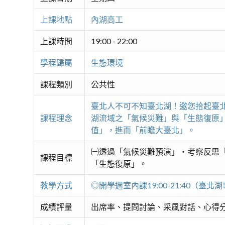
上課地點
內湖高工
上課時間
19:00 - 22:00
學程歸屬
生態環境
課程類別
公共性
臺北人不可不知臺北湖！邀您拾起臺
課程理念
湖流域之「氣候災難」與「生態復原
值」，進而「前瞻大臺北」。
㈠透過「氣候災難預演」・考察反思
課程目標
「生態復原」。
教學方式
◎開學週室內課19:00-21:40（臺北
成績評量
出席率、提問討論、采風對話、心得