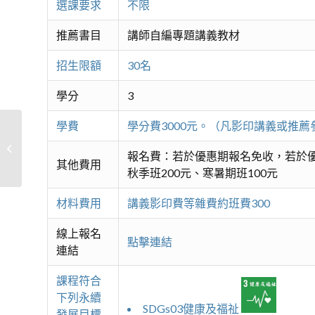
選課要求
不限
推薦書目
講師自編專題講義教材
招生限額
30名
學分
3
學費
學分費3000元。（凡影印講義或推
城市生物多樣性
報名費：若於優惠期報名免收，若於優
其他費用
秋季班200元、寒暑期班100元
材料費用
講義影印費等雜費約班費300
線上報名
點擊連結
連結
課程符合
下列永續
SDGs03健康及福祉
發展目標