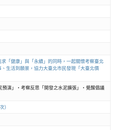
追求「健康」與「永續」的同時，一起關懷考察臺北
事、生活到願景，協力大臺北市民發現「大臺北價
民預演」・考察反思「開發之水泥擴張」・覺醒倡議
1次）