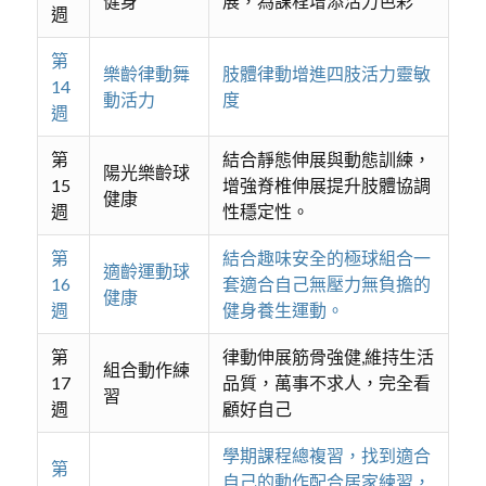
健身
展，為課程增添活力色彩
週
第
樂齡律動舞
肢體律動增進四肢活力靈敏
14
動活力
度
週
第
結合靜態伸展與動態訓練，
陽光樂齡球
15
增強脊椎伸展提升肢體協調
健康
週
性穩定性。
第
結合趣味安全的極球組合一
適齡運動球
16
套適合自己無壓力無負擔的
健康
週
健身養生運動。
第
律動伸展筋骨強健,維持生活
組合動作練
17
品質，萬事不求人，完全看
習
週
顧好自己
學期課程總複習，找到適合
第
自己的動作配合居家練習，