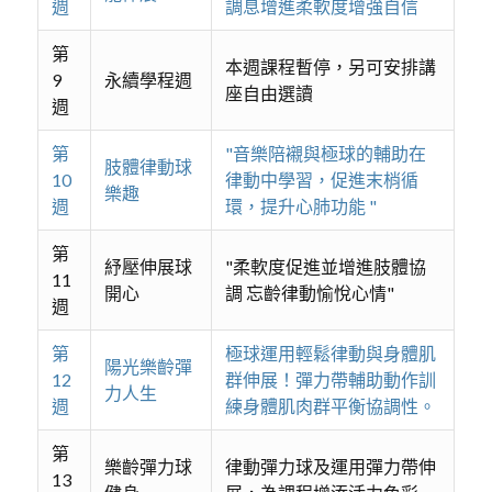
週
調息增進柔軟度增強自信
第
本週課程暫停，另可安排講
9
永續學程週
座自由選讀
週
第
"音樂陪襯與極球的輔助在
肢體律動球
10
律動中學習，促進末梢循
樂趣
週
環，提升心肺功能 "
第
紓壓伸展球
"柔軟度促進並增進肢體協
11
開心
調 忘齡律動愉悅心情"
週
第
極球運用輕鬆律動與身體肌
陽光樂齡彈
12
群伸展！彈力帶輔助動作訓
力人生
週
練身體肌肉群平衡協調性。
第
樂齡彈力球
律動彈力球及運用彈力帶伸
13