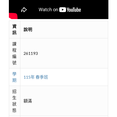
資
說明
訊
課
程
261193
編
號
學
115年 春季班
期
招
生
額滿
狀
態