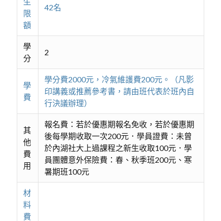
生
42名
限
額
學
2
分
學分費2000元，冷氣維護費200元。（凡影
學
印講義或推薦參考書，請由班代表於班內自
費
行決議辦理）
報名費：若於優惠期報名免收，若於優惠期
其
後每學期收取一次200元．學員證費：未曾
他
於內湖社大上過課程之新生收取100元．學
費
員團體意外保險費：春、秋季班200元、寒
用
暑期班100元
材
料
費