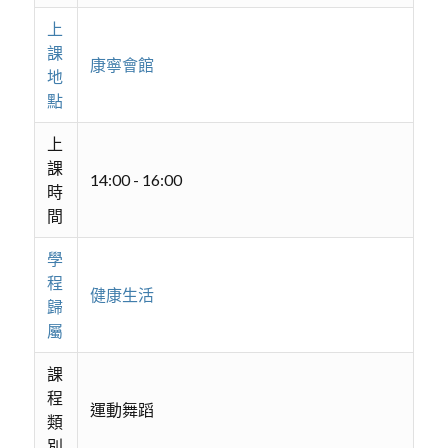
上
課
康寧會館
地
點
上
課
14:00 - 16:00
時
間
學
程
健康生活
歸
屬
課
程
運動舞蹈
類
別