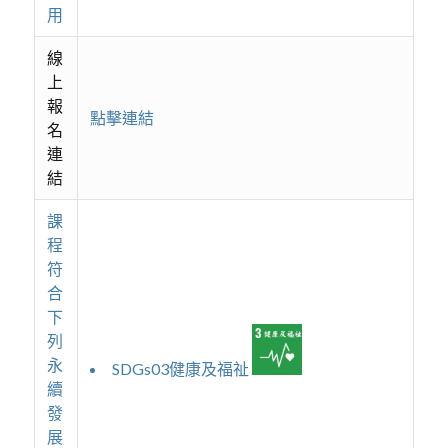
用
線
上
報
點擊連結
名
連
結
課
程
符
合
下
列
永
SDGs03健康及福祉
續
發
展