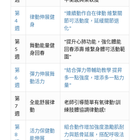
第
"連續動作自在律動 維繫關
律動伸展健
4
節可活動度，延緩關節退
身
週
化"
第
"提升心肺功能，強化體能
舞動能量健
5
回春添壽 維繫身體可活動範
身回春
週
圍"
第
"結合彈力帶輔助教學 提昇
彈力伸展舞
6
多一點強度，增添多一點力
動活力
週
量"
第
全能舒展律
老師引導簡單有氧律動!訓
7
動
練肢體協調律動感!
週
第
組合動作增加強度激勵肌耐
活力保健動
8
力與筋骨延展，搭配呼吸法
能伸展