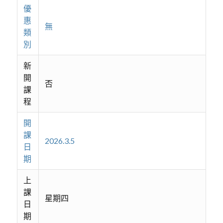
優
惠
無
類
別
新
開
否
課
程
開
課
2026.3.5
日
期
上
課
星期四
日
期