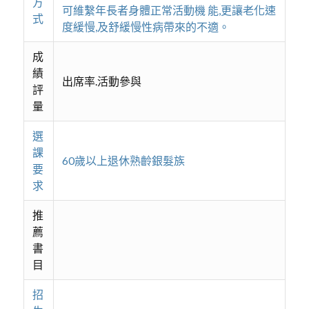
方
可維繫年長者身體正常活動機 能,更讓老化速
式
度緩慢,及舒緩慢性病帶來的不適。
成
績
出席率.活動參與
評
量
選
課
60歲以上退休熟齡銀髮族
要
求
推
薦
書
目
招