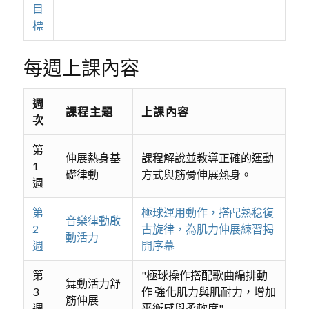
目
標
每週上課內容
週
課程主題
上課內容
次
第
伸展熱身基
課程解說並教導正確的運動
1
礎律動
方式與筋骨伸展熱身。
週
第
極球運用動作，搭配熟稔復
音樂律動啟
2
古旋律，為肌力伸展練習揭
動活力
週
開序幕
第
"極球操作搭配歌曲編排動
舞動活力舒
3
作 強化肌力與肌耐力，增加
筋伸展
週
平衡感與柔軟度"