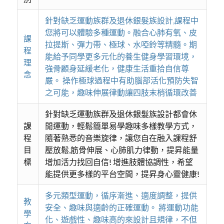
針對缺乏運動族群及退休銀髮族設計,課程中
您將可以體驗多種運動。融合心肺有氧、皮
課
拉提斯、彈力帶、極球、水啞鈴等精髓。期
程
能給予同學更多元化的養生健身學習環境，
理
強骨顧身延緩老化，健康生活重拾自信尊
念
嚴。 操作極球過程中有助腦部活化預防失智
之可能，趣味伸展律動讓四肢末梢循環改善
針對缺乏運動族群及退休銀髮族設計都會休
課
閒運動，輕鬆簡單易學趣味多樣教學方式，
程
隨著熟悉的音樂旋律，讓您自在融入課程舒
目
壓放鬆,筋骨伸展、心肺肌力律動，提昇能量
標
增加活力找回自信! 增進肢體協調性，希望
能提供更多樣的平台空間，提昇身心靈健康!
多元類型運動，循序漸進、適度調整，提供
教
安全、趣味與適齡的正確運動。 將運動功能
學
化、遊戲性、趣味高的來設計且規律，不但