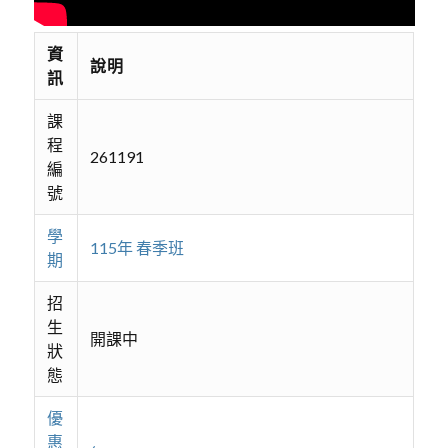
資
說明
訊
課
程
261191
編
號
學
115年 春季班
期
招
生
開課中
狀
態
優
惠