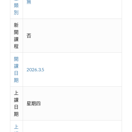
無
類
別
新
開
否
課
程
開
課
2026.3.5
日
期
上
課
星期四
日
期
上