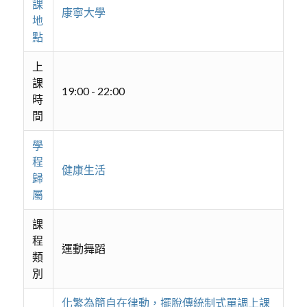
課
康寧大學
地
點
上
課
19:00 - 22:00
時
間
學
程
健康生活
歸
屬
課
程
運動舞蹈
類
別
化繁為簡自在律動，擺脫傳統制式單調上課