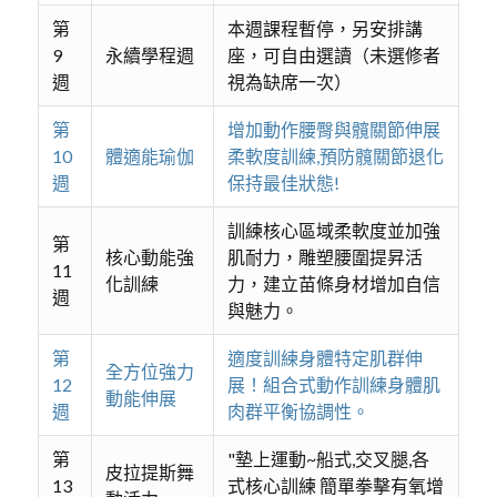
第
本週課程暫停，另安排講
9
永續學程週
座，可自由選讀（未選修者
週
視為缺席一次）
第
增加動作腰臀與髖關節伸展
10
體適能瑜伽
柔軟度訓練,預防髖關節退化
週
保持最佳狀態!
訓練核心區域柔軟度並加強
第
核心動能強
肌耐力，雕塑腰圍提昇活
11
化訓練
力，建立苗條身材增加自信
週
與魅力。
第
適度訓練身體特定肌群伸
全方位強力
12
展！組合式動作訓練身體肌
動能伸展
週
肉群平衡協調性。
第
"墊上運動~船式,交叉腿,各
皮拉提斯舞
13
式核心訓練 簡單拳擊有氧增