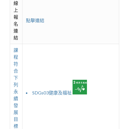
線
上
報
點擊連結
名
連
結
課
程
符
合
下
列
永
SDGs03健康及福祉
續
發
展
目
標