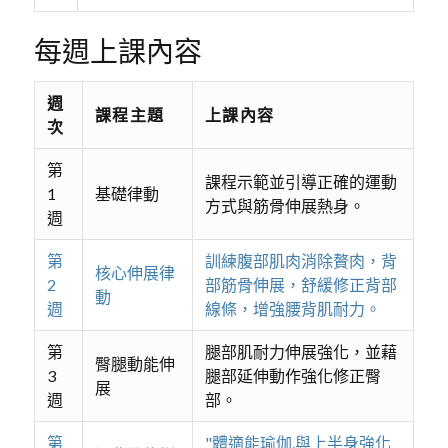
每週上課內容
週
課程主題
上課內容
次
第
課程示範並引導正確的運動
1
基礎律動
方式與筋骨伸展熱身。
週
第
訓練腹部肌肉消除贅肉，背
核心伸展律
2
部筋骨伸展，舒緩修正背部
動
週
線條，增強腰背肌耐力。
第
腿部肌耐力伸展強化，並藉
臀腿動能伸
3
腿部延伸動作強化修正臀
展
週
部。
第
"體適能瑜伽,與上半身強化