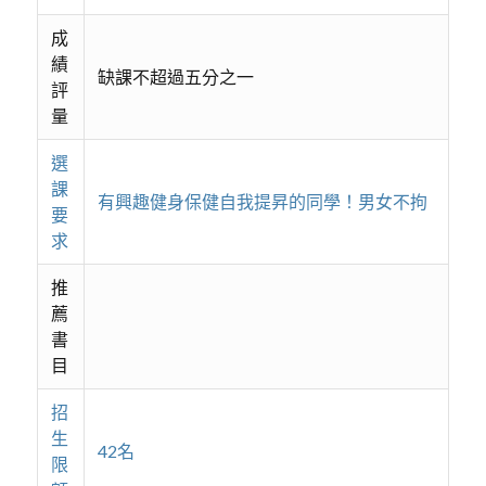
成
績
缺課不超過五分之一
評
量
選
課
有興趣健身保健自我提昇的同學！男女不拘
要
求
推
薦
書
目
招
生
42名
限