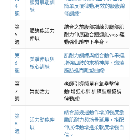
腰背肌能訓
4
簡單反覆律動,有效的腰腹線
練
週
條訓練"
第
結合之前腹部訓練與腿部肌
體適能活力
5
耐力伸展融合體適能yoga運
伸展
週
動強化雕塑下半身。
第
肌耐力訓練與組合動作串連,
美體伸展與
6
增強四肢的末梢神經、燃燒
核心訓練
週
脂肪進而雕塑曲線!
第
老師引導簡單有氧拳擊律
7
舞動活力
動!增強心肺.訓練肢體協調
週
律動感!
結合前幾週動作增加強度激
第
活力動能伸
勵肌耐力與筋骨延展，搭配
8
展
伸展律動增進柔軟度增強自
週
信。