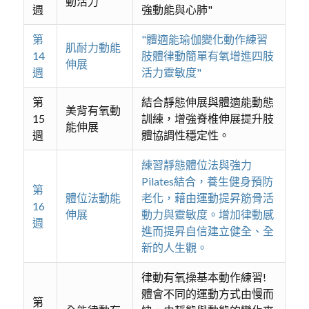
動活力
週
強動能與心肺"
第
"體適能瑜伽變化動作練習
肌耐力動能
14
肢體律動簡單有氧增進四肢
伸展
週
活力靈敏度"
第
結合靜態伸展與體適能動態
美背有氧動
15
訓練，增強脊椎伸展提升肢
能伸展
週
體協調性穩定性。
練習靜態體位法與強力
Pilates結合，養生健身預防
第
體位法動能
老化，藉由運動提昇筋骨活
16
伸展
動力與靈敏度。增加律動感
週
進而提昇自信建立健全、全
新的人生觀。
律動有氧操基本動作練習!
體會不同的運動方式由慢而
第