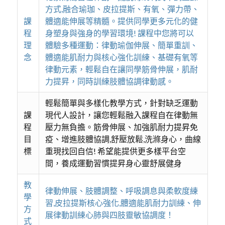
方式,融合瑜珈、皮拉提斯、有氧、彈力帶、
課
體適能伸展等精髓。提供同學更多元化的健
程
身塑身與強身的學習環境! 課程中您將可以
理
體驗多種運動：律動瑜伽伸展、簡單重訓、
念
體適能肌耐力與核心強化訓練、基礎有氧等
律動元素，輕鬆自在讓同學筋骨伸展，肌耐
力提昇，同時訓練肢體協調律動感。
輕鬆簡單與多樣化教學方式，針對缺乏運動
課
現代人設計，讓您輕鬆融入課程自在律動無
程
壓力無負擔。筋骨伸展、加強肌耐力提昇免
目
疫、增進肢體協調,舒壓放鬆,洗滌身心，曲線
標
重現找回自信! 希望能提供更多樣平台空
間，養成運動習慣提昇身心靈舒展健身
教
律動伸展、肢體調整、呼吸調息與柔軟度練
學
習,皮拉提斯核心強化,體適能肌耐力訓練、伸
方
展律動訓練心肺與四肢靈敏協調度！
式