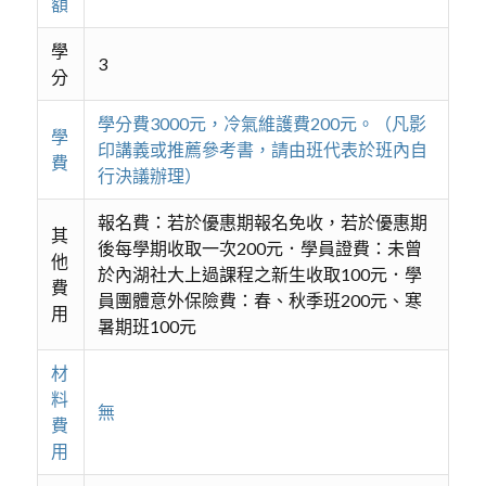
額
學
3
分
學分費3000元，冷氣維護費200元。（凡影
學
印講義或推薦參考書，請由班代表於班內自
費
行決議辦理）
報名費：若於優惠期報名免收，若於優惠期
其
後每學期收取一次200元．學員證費：未曾
他
於內湖社大上過課程之新生收取100元．學
費
員團體意外保險費：春、秋季班200元、寒
用
暑期班100元
材
料
無
費
用