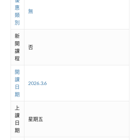
惠
無
類
別
新
開
否
課
程
開
課
2026.3.6
日
期
上
課
星期五
日
期