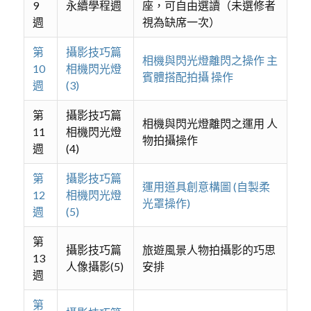
9
永續學程週
座，可自由選讀（未選修者
週
視為缺席一次）
第
攝影技巧篇
相機與閃光燈離閃之操作 主
10
相機閃光燈
賓體搭配拍攝 操作
週
(3)
第
攝影技巧篇
相機與閃光燈離閃之運用 人
11
相機閃光燈
物拍攝操作
週
(4)
第
攝影技巧篇
運用道具創意構圖 (自製柔
12
相機閃光燈
光罩操作)
週
(5)
第
攝影技巧篇
旅遊風景人物拍攝影的巧思
13
人像攝影(5)
安排
週
第