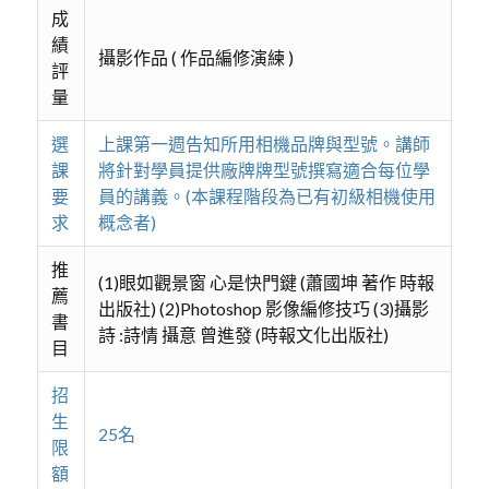
成
績
攝影作品 ( 作品編修演練 )
評
量
選
上課第一週告知所用相機品牌與型號。講師
課
將針對學員提供廠牌牌型號撰寫適合每位學
要
員的講義。(本課程階段為已有初級相機使用
求
概念者)
推
(1)眼如觀景窗 心是快門鍵 (蕭國坤 著作 時報
薦
出版社) (2)Photoshop 影像編修技巧 (3)攝影
書
詩 :詩情 攝意 曾進發 (時報文化出版社)
目
招
生
25名
限
額