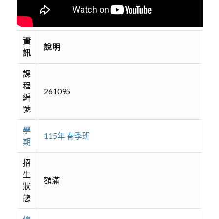
資
說明
訊
課
程
261095
編
號
學
115年 春季班
期
招
生
額滿
狀
態
優