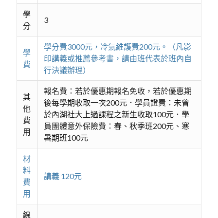
學
3
分
學分費3000元，冷氣維護費200元。（凡影
學
印講義或推薦參考書，請由班代表於班內自
費
行決議辦理）
報名費：若於優惠期報名免收，若於優惠期
其
後每學期收取一次200元．學員證費：未曾
他
於內湖社大上過課程之新生收取100元．學
費
員團體意外保險費：春、秋季班200元、寒
用
暑期班100元
材
料
講義 120元
費
用
線