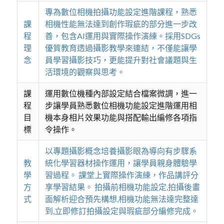
專為數位相機拍攝功能設定進階課程，熟悉
課
相機性能無法達到創作瑕疵的部分進一步改
程
善，包含AI運用與實際操作演練。採用SDGs
理
優質教育透過攝影教學來連結，不僅能讓學
念
員學習攝影技巧，更能提升對社會議題與生
活環境的觀察與思考。
課
運用數位機種內部設定結合檔案微調，進一
程
步讓學員熟悉數位相機功能設定進階運用相
目
機本身相片效果功能與搭配輸出編修各項指
標
令操作。
以專題攝影概念培養攝影眼為導向有步驟系
教
統化學習器材操作運用，讓學員親身體驗學
學
習過程。 課堂上實際操作演練，作品講評分
方
享學習結果。 拍攝前相機功能設定,拍攝後畫
式
面解析迎合預先構想,相機功能無法達完整達
到,立即修訂拍攝設定與瑕疵部分編修完成。