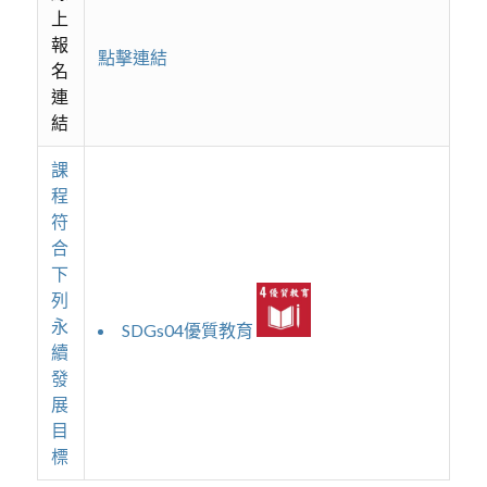
上
報
點擊連結
名
連
結
課
程
符
合
下
列
永
SDGs04優質教育
續
發
展
目
標