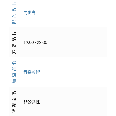
上
課
內湖高工
地
點
上
課
19:00 - 22:00
時
間
學
程
音樂藝術
歸
屬
課
程
非公共性
類
別