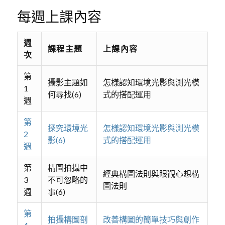
每週上課內容
週
課程主題
上課內容
次
第
攝影主題如
怎樣認知環境光影與測光模
1
何尋找(6)
式的搭配運用
週
第
探究環境光
怎樣認知環境光影與測光模
2
影(6)
式的搭配運用
週
第
構圖拍攝中
經典構圖法則與眼觀心想構
3
不可忽略的
圖法則
週
事(6)
第
拍攝構圖剖
改善構圖的簡單技巧與創作