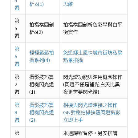
4
析 6(1)
思維
週
第
拍攝構圖剖
拍攝構圖剖析色彩學與白平
5
析6(2)
衡實作
週
第
輕輕鬆鬆拍
悠遊鄉土風情城市街坊私房
6
攝系列(4)
點景拍攝
週
第
攝影技巧篇
閃光燈功能與運用概念操作
7
相機閃光燈
(閃燈不僅是補光,白天比黑
週
(1)
夜更需要閃光燈)
第
攝影技巧篇
相機與閃光燈連接之操作
8
相機閃光燈
GN對應拍攝訣竅閃燈攝影
週
(2)
立即上手
第
本週課程暫停，另安排講