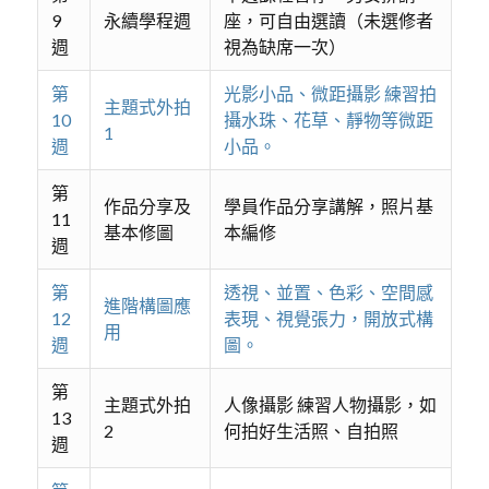
9
永續學程週
座，可自由選讀（未選修者
週
視為缺席一次）
第
光影小品、微距攝影 練習拍
主題式外拍
10
攝水珠、花草、靜物等微距
1
週
小品。
第
作品分享及
學員作品分享講解，照片基
11
基本修圖
本編修
週
第
透視、並置、色彩、空間感
進階構圖應
12
表現、視覺張力，開放式構
用
週
圖。
第
主題式外拍
人像攝影 練習人物攝影，如
13
2
何拍好生活照、自拍照
週