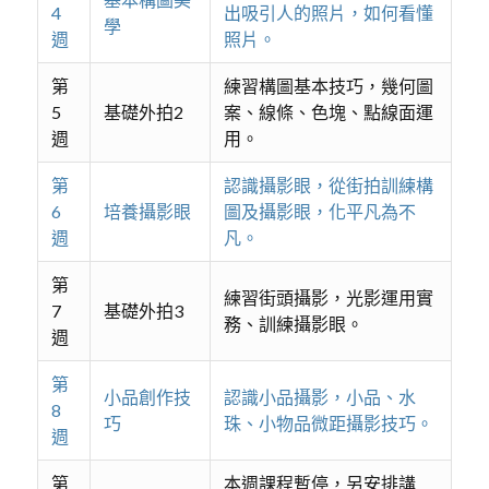
4
出吸引人的照片，如何看懂
學
週
照片。
第
練習構圖基本技巧，幾何圖
5
基礎外拍2
案、線條、色塊、點線面運
週
用。
第
認識攝影眼，從街拍訓練構
6
培養攝影眼
圖及攝影眼，化平凡為不
週
凡。
第
練習街頭攝影，光影運用實
7
基礎外拍3
務、訓練攝影眼。
週
第
小品創作技
認識小品攝影，小品、水
8
巧
珠、小物品微距攝影技巧。
週
第
本週課程暫停，另安排講