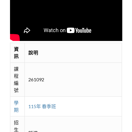
資
說明
訊
課
程
261092
編
號
學
115年 春季班
期
招
生