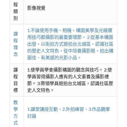
程
影像視覺
類
別
1.不論使用手機、相機，構圖美學及光線運
課
用技巧都攝影的最重要環節。 2.從基本構圖
程
出發，以街拍方式遊拍台北城區，認識社區
理
的歷史人文特色，從中培養攝影眼，拍出構
念
圖佳、有美感的光影小品。
課
1.使學員學會攝影構圖的觀念與技巧。 2.使
程
學員習得攝影人應有的人文素養及攝影禮
目
節。 3.帶領學員遊拍台北城區，認識社區歷
標
史人文特色。
教
學
1.課堂講授互動、2.外拍練習、3.作品觀摩
方
討論
式