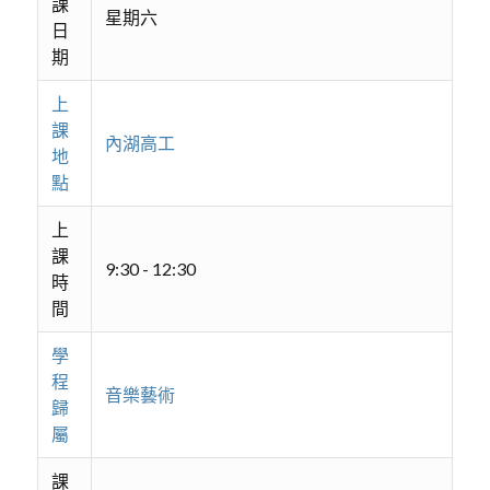
課
星期六
日
期
上
課
內湖高工
地
點
上
課
9:30 - 12:30
時
間
學
程
音樂藝術
歸
屬
課