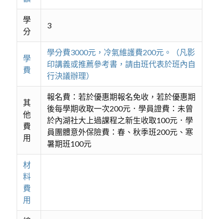
學
3
分
學分費3000元，冷氣維護費200元。（凡影
學
印講義或推薦參考書，請由班代表於班內自
費
行決議辦理）
報名費：若於優惠期報名免收，若於優惠期
其
後每學期收取一次200元．學員證費：未曾
他
於內湖社大上過課程之新生收取100元．學
費
員團體意外保險費：春、秋季班200元、寒
用
暑期班100元
材
料
費
用