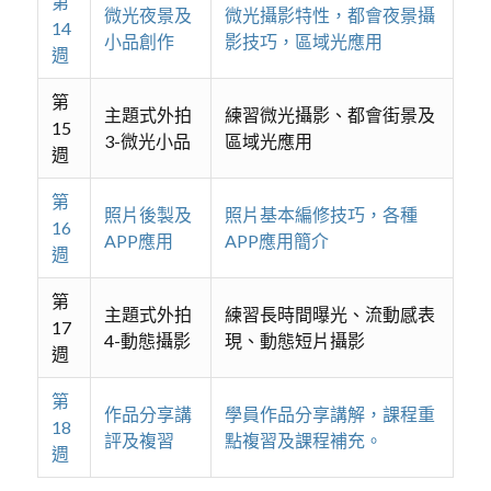
第
微光夜景及
微光攝影特性，都會夜景攝
14
小品創作
影技巧，區域光應用
週
第
主題式外拍
練習微光攝影、都會街景及
15
3-微光小品
區域光應用
週
第
照片後製及
照片基本編修技巧，各種
16
APP應用
APP應用簡介
週
第
主題式外拍
練習長時間曝光、流動感表
17
4-動態攝影
現、動態短片攝影
週
第
作品分享講
學員作品分享講解，課程重
18
評及複習
點複習及課程補充。
週