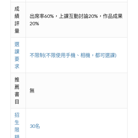
成
績
出席率60%，上課互動討論20%，作品成果
評
20%
量
選
課
不限制(不限使用手機、相機，都可選課)
要
求
推
薦
無
書
目
招
生
30名
限
額