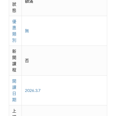
額滿
狀
態
優
惠
無
類
別
新
開
否
課
程
開
課
2026.3.7
日
期
上