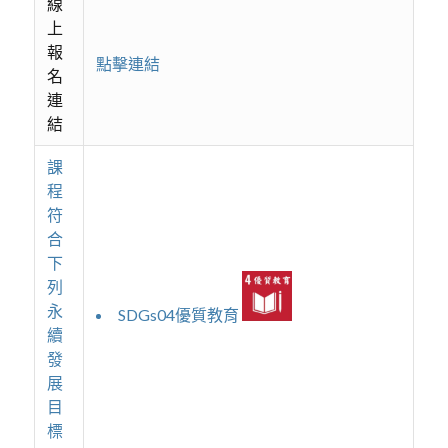
線
上
報
點擊連結
名
連
結
課
程
符
合
下
列
永
SDGs04優質教育
續
發
展
目
標