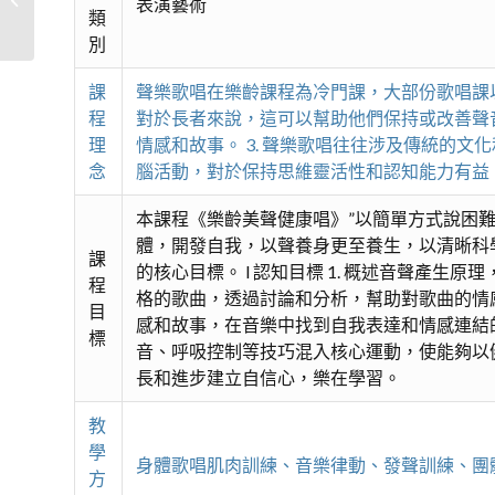
表演藝術
類
別
課
聲樂歌唱在樂齡課程為冷門課，大部份歌唱課以
程
對於長者來說，這可以幫助他們保持或改善聲音
理
情感和故事。 3. 聲樂歌唱往往涉及傳統的
念
腦活動，對於保持思維靈活性和認知能力有益。
本課程《樂齡美聲健康唱》”以簡單方式說困
體，開發自我，以聲養身更至養生，以清晰科
課
的核心目標。 l 認知目標 1. 概述音聲產
程
格的歌曲，透過討論和分析，幫助對歌曲的情感
目
感和故事，在音樂中找到自我表達和情感連結的同
標
音、呼吸控制等技巧混入核心運動，使能夠以健
長和進步建立自信心，樂在學習。
教
學
身體歌唱肌肉訓練、音樂律動、發聲訓練、團
方