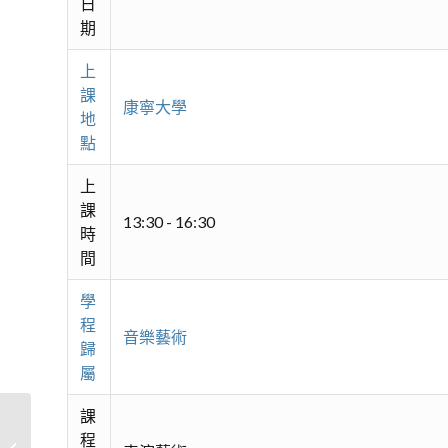
日
期
上
課
康寧大學
地
點
上
課
13:30 - 16:30
時
間
學
程
音樂藝術
歸
屬
課
程
美聲健聲房-放聲高歌 Easy Go