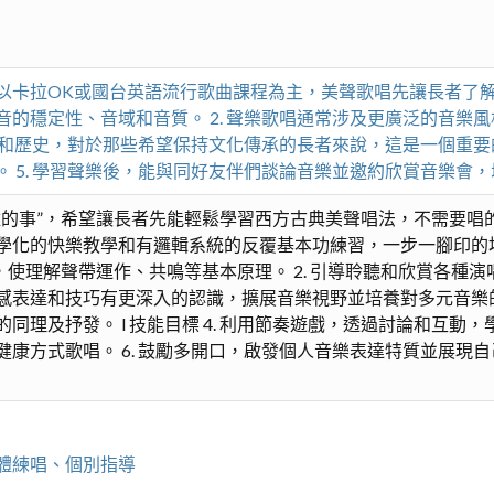
卡拉OK或國台英語流行歌曲課程為主，美聲歌唱先讓長者了解它與
的穩定性、音域和音質。 2. 聲樂歌唱通常涉及更廣泛的音樂
文化和歷史，對於那些希望保持文化傳承的長者來說，這是一個重要的
 5. 學習聲樂後，能與同好友伴們談論音樂並邀約欣賞音樂會
難的事”，希望讓長者先能輕鬆學習西方古典美聲唱法，不需要唱
學化的快樂教學和有邏輯系統的反覆基本功練習，一步一腳印的
生原理，使理解聲帶運作、共鳴等基本原理。 2. 引導聆聽和欣賞
表達和技巧有更深入的認識，擴展音樂視野並培養對多元音樂的欣賞
理及抒發。 l 技能目標 4. 利用節奏遊戲，透過討論和互動，
康方式歌唱。 6. 鼓勵多開口，啟發個人音樂表達特質並展現自己
體練唱、個別指導