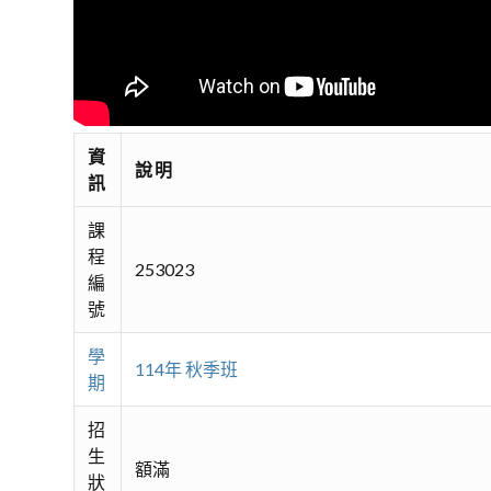
資
說明
訊
課
程
253023
編
號
學
114年 秋季班
期
招
生
額滿
狀