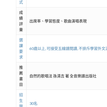
式
成
績
出席率、學習態度、歌曲演唱表現
評
量
選
課
60歳以上, 可接受五線譜閱讀, 不排斥學習外
要
求
推
薦
自然的歌唱法 孫清吉 著 全音樂譜出版社
書
目
招
生
30名
限