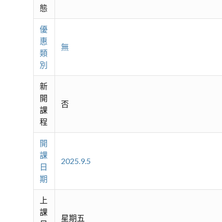
態
優
惠
無
類
別
新
開
否
課
程
開
課
2025.9.5
日
期
上
課
星期五