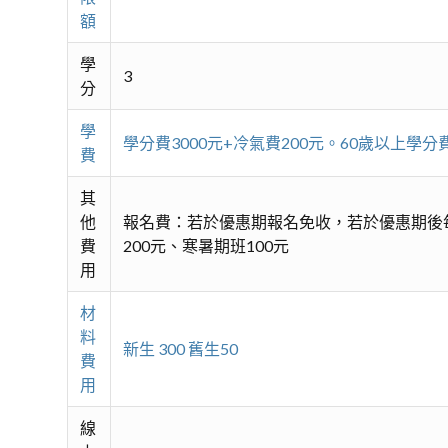
額
學
3
分
學
學分費3000元+冷氣費200元。60歲以上
費
其
他
報名費：若於優惠期報名免收，若於優惠期後每
費
200元、寒暑期班100元
用
材
料
新生 300 舊生50
費
用
線