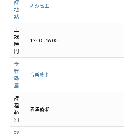
課
內湖高工
地
點
上
課
13:00 - 16:00
時
間
學
程
音樂藝術
歸
屬
課
程
表演藝術
類
別
課