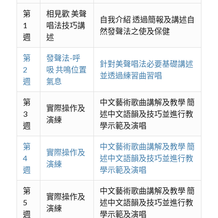
第
相見歡 美聲
自我介紹 透過簡報及講述自
1
唱法技巧講
然發聲法之使及保健
週
述
第
發聲法-呼
針對美聲唱法必要基礎講述
2
吸 共鳴位置
並透過練習曲習唱
週
氣息
第
中文藝術歌曲講解及教學 簡
實際操作及
3
述中文語韻及技巧並進行教
演練
週
學示範及演唱
第
中文藝術歌曲講解及教學 簡
實際操作及
4
述中文語韻及技巧並進行教
演練
週
學示範及演唱
第
中文藝術歌曲講解及教學 簡
實際操作及
5
述中文語韻及技巧並進行教
演練
週
學示範及演唱