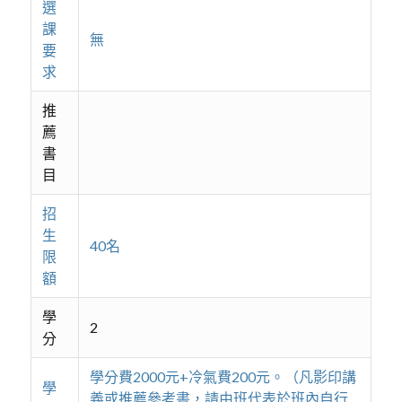
選
課
無
要
求
推
薦
書
目
招
生
40名
限
額
學
2
分
學分費2000元+冷氣費200元。（凡影印講
學
義或推薦參考書，請由班代表於班內自行