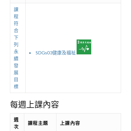
課
程
符
合
下
列
永
SDGs03健康及福祉
續
發
展
目
標
每週上課內容
週
課程主題
上課內容
次