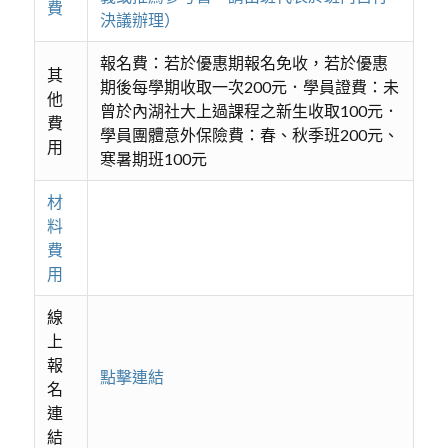
費
決議辦理）
報名費：若於優惠期報名免收，若於優惠
其
期後每學期收取一次200元．學員證費：未
他
曾於內湖社大上過課程之新生收取100元．
費
學員團體意外保險費：春、秋季班200元、
用
寒暑期班100元
材
料
費
用
線
上
報
點擊連結
名
連
結