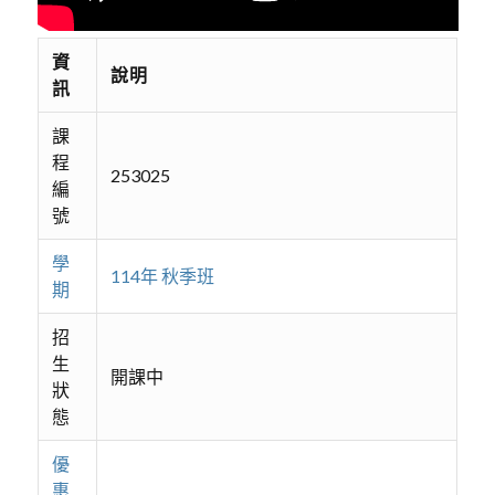
資
說明
訊
課
程
253025
編
號
學
114年 秋季班
期
招
生
開課中
狀
態
優
惠