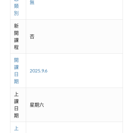
無
類
別
新
開
否
課
程
開
課
2025.9.6
日
期
上
課
星期六
日
期
上