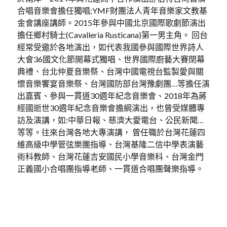
合唱音樂會擔任獨唱;YMF財團法人青年音樂家文教基
金會講座講師。2015年參與中國北京國際歌劇節演出
擔任鄉村騎士(Cavalleria Rusticana)第一男主角。 回台
經常受邀於各地演出，如代表我國參與國際世界詩人
大會36國文化節開幕式獨唱、世界國際廚藝大賽閉幕
典禮、台北仲夏音樂祭、台灣中國電視台監製愛與關
懷音樂饗宴音樂祭、台灣國防部台灣豫劇團…等擔任演
出嘉賓、參與一貫道30週年紀念音樂會、2018年為蔣
經國逝世30週年紀念音樂會擔綱演出，也曾受媒體專
訪及演講，如:中華日報、慈濟大愛電台、公民新聞…
等等。往來台灣各地大專演講， 曾任職於台灣花蓮四
維高級中學管弦樂團指導、台灣基隆二信中學表演藝
術科教師、台灣花蓮吉安國民小學音樂科、台灣金門
正義國小合唱團指導老師、一貫道合唱團聲樂指導。