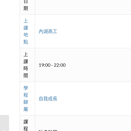
日
期
上
課
內湖高工
地
點
上
課
19:00 - 22:00
時
間
學
程
自我成長
歸
屬
課
生活及工作中的聯合國永續目標 SDG
程