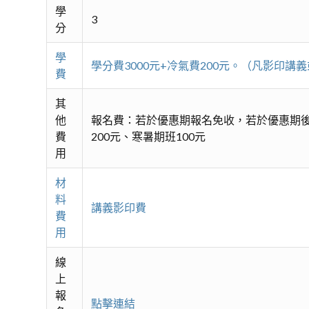
學
3
分
學
學分費3000元+冷氣費200元。（凡影印
費
其
他
報名費：若於優惠期報名免收，若於優惠期後
費
200元、寒暑期班100元
用
材
料
講義影印費
費
用
線
上
報
點擊連結