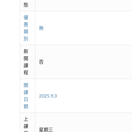
態
優
惠
無
類
別
新
開
否
課
程
開
課
2025.9.3
日
期
上
課
星期三