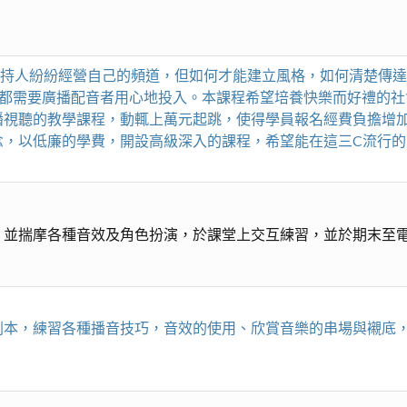
T主持人紛紛經營自己的頻道，但如何才能建立風格，如何清楚傳
些都需要廣播配音者用心地投入。本課程希望培養快樂而好禮的
播視聽的教學課程，動輒上萬元起跳，使得學員報名經費負擔增
念，以低廉的學費，開設高級深入的課程，希望能在這三C流行
，並揣摩各種音效及角色扮演，於課堂上交互練習，並於期末至
劇本，練習各種播音技巧，音效的使用、欣賞音樂的串場與襯底