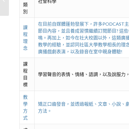
社會科學
與 ESG
類
別
在目前自媒體蓬勃發展下，許多PODCAS
課
節目內容，並且養成習慣繼續訂閱節目? 這
程
鳴。再加上，如今在社大校園以外，這類廣
理
教學的經驗，並認同社區大學教學相長的理
念
廣播戲劇表演，以及錄音在室中親身體驗!
課
程
學習聲音的表情、情緒、語調，以及說服力
目
標
教
學
矯正口齒發音，並透過報紙、文章、小說、
方
方法。
式