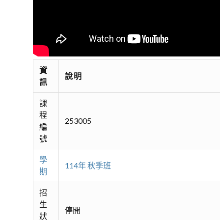
資
說明
訊
課
程
253005
編
號
學
114年 秋季班
期
招
生
停開
狀