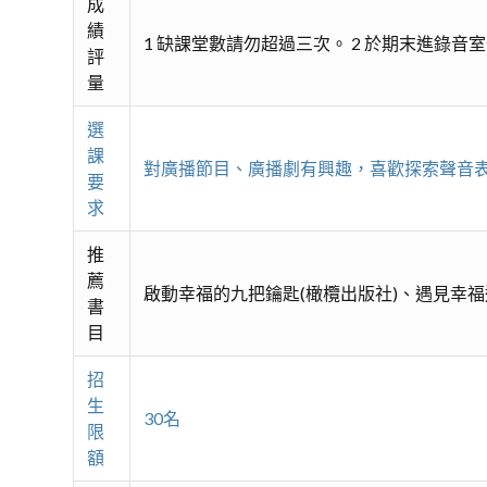
成
績
1 缺課堂數請勿超過三次。 2 於期末進錄
評
量
選
課
對廣播節目、廣播劇有興趣，喜歡探索聲音
要
求
推
薦
啟動幸福的九把鑰匙(橄欖出版社)、遇見幸福
書
目
招
生
30名
限
額