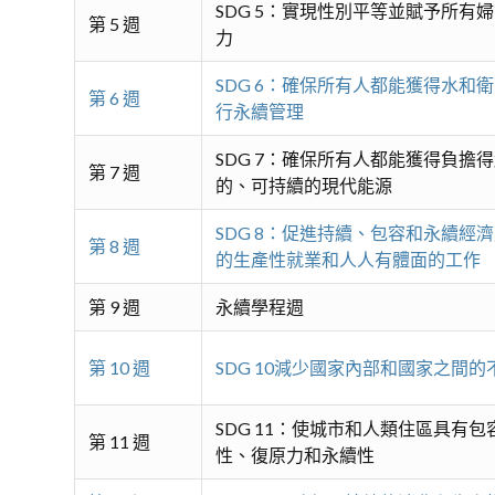
SDG 5：實現性別平等並賦予所有
第 5 週
力
SDG 6：確保所有人都能獲得水和
第 6 週
行永續管理
SDG 7：確保所有人都能獲得負擔
第 7 週
的、可持續的現代能源
SDG 8：促進持續、包容和永續經
第 8 週
的生產性就業和人人有體面的工作
第 9 週
永續學程週
第 10 週
SDG 10減少國家內部和國家之間的
SDG 11：使城市和人類住區具有
第 11 週
性、復原力和永續性