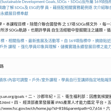
tainable Development Goals, SDGs，SDGs)及所屬 1
了解 SDGs及 ESG的學 員，藉搭配相關實務範例逐 次介紹聯合
國永續展目標奉獻
。本課程目標，除簡介聯合國發佈 之 17項 SDGs條文外 ，
所涉 SDGs軌跡，也期許學員 自生活經驗中發掘關注之議題，
標、相關指標、最新進展及活動等。自 169項指標中，摘錄貼
 /戶外 課程 ，强化學員印象與理解，儲備實踐永續發展目標之
網路
程順序/內容可調整。戶外/室外課程，學員自行至講師指定地點
sdgs.un.org/goals。二、 沙郡年紀。三、 衛生福利部：因應
-26-36887-1.html。四、 經濟部產業發展署 iPAS產業人才能力鑑定
phttps://www.fsc.gov.tw/ch/home.jsp?id=818&parentpath=