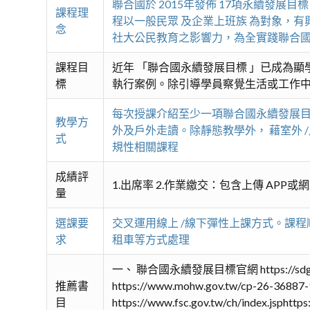
聯合國於 2015年發佈 17項永續發展目標 (Sus
課程理
程以一般民眾 及企業上班族 為對象，有興趣
念
社大公民教育之影響力，為全實踐聯合
課程目
近年 「聯合國永續發展目標 」已成為顯學
標
執行案例。除引導學員察覺生活或工作中
每次授課介紹至少一項聯合國永續發展目
教學方
外及戶外走讀。除靜態教學外， 藉室外
式
規性相關課程
成績評
1.出席率 2.作業繳交：包含上傳 APP或
量
選課要
交叉運用線上 /線下彈性上課方式。課
求
租車等方式處理
一、 聯合國永續發展目標官網 https://
推薦書
https://www.mohw.gov.tw/cp
目
https://www.fsc.gov.tw/ch/index.js