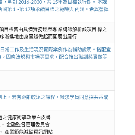
69項指標 ，明訂 2016-2030，共 15年為目標執行期。 本課
國第 1 ~第 17項永續目標之範疇與 內涵。希冀發揮
每一項目標皆由具備實務經歷專 業講師解析該項目 標之
循序漸進地由身實踐做起而開展出履行
近日常工作及生活現況實際案例作為輔助說明。搭配室
能力。因應法規與市場等需求，配合推出職訓與實做等
報到上。若有距離較遠之課程，徵求學員同意採共乘或
氣候變遷之健康衝擊政策白皮書
 平台。五、 金融監督管理委員會
0,7,616。六、 產業節能減碳資訊網站