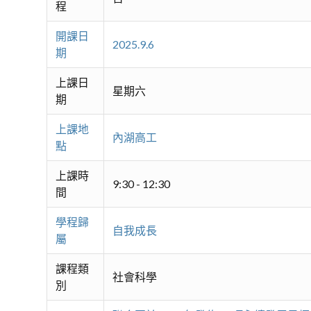
程
開課日
2025.9.6
期
上課日
星期六
期
上課地
內湖高工
點
上課時
9:30 - 12:30
間
學程歸
自我成長
屬
課程類
社會科學
別