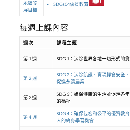
永續發
SDGs04優質教育
展目標
每週上課內容
週次
課程主題
第 1 週
SDG 1：消除世界各地一切形式的
SDG 2：消除飢餓、實現糧食安全
第 2 週
促進永續農業
SDG 3：確保健康的生活並促進各
第 3 週
的福祉
SDG 4：確保包容和公平的優質教
第 4 週
人的終身學習機會