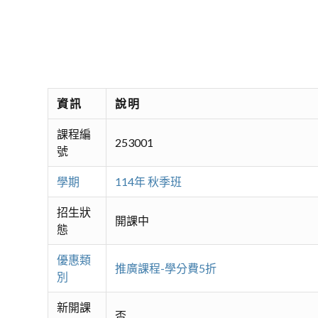
資訊
說明
課程編
253001
號
學期
114年 秋季班
招生狀
開課中
態
優惠類
推廣課程-學分費5折
別
新開課
否