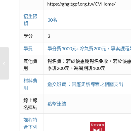
https://ghg.tgpf.org.tw/CVHome/
招生限
30名
額
學分
3
學費
學分費3000元+冷氣費200元，專案
其他費
報名費：若於優惠期報名免收，若於優惠
互動觀光美語進階
用
季班200元、寒暑期班100元
材料費
繳交班費 ：因應走讀課程之相關支出
用
線上報
點擊連結
名連結
課程符
合下列