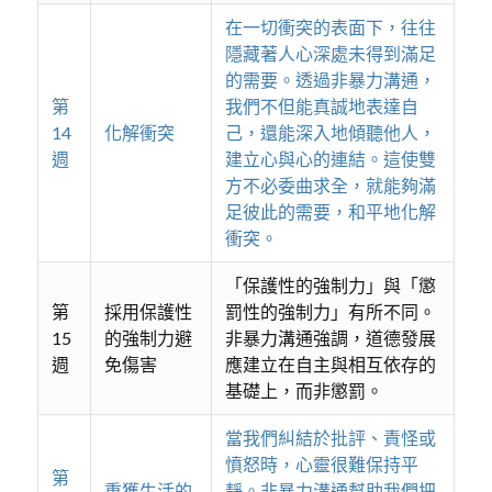
在一切衝突的表面下，往往
隱藏著人心深處未得到滿足
的需要。透過非暴力溝通，
第
我們不但能真誠地表達自
14
化解衝突
己，還能深入地傾聽他人，
週
建立心與心的連結。這使雙
方不必委曲求全，就能夠滿
足彼此的需要，和平地化解
衝突。
「保護性的強制力」與「懲
第
採用保護性
罰性的強制力」有所不同。
15
的強制力避
非暴力溝通強調，道德發展
週
免傷害
應建立在自主與相互依存的
基礎上，而非懲罰。
當我們糾結於批評、責怪或
憤怒時，心靈很難保持平
第
重獲生活的
靜。非暴力溝通幫助我們把