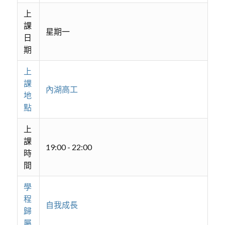
上
課
星期一
日
期
上
課
內湖高工
地
點
上
課
19:00 - 22:00
時
間
學
程
自我成長
歸
屬