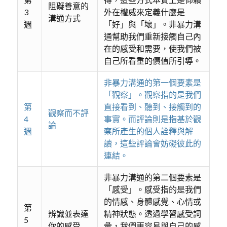
阻礙善意的
3
外在權威來定義什麼是
溝通方式
週
「好」與「壞」。非暴力溝
通幫助我們重新接觸自己內
在的感受和需要，使我們被
自己所看重的價值所引導。
非暴力溝通的第一個要素是
「觀察」。觀察指的是我們
第
直接看到、聽到、接觸到的
觀察而不評
4
事實。而評論則是指基於觀
論
週
察所產生的個人詮釋與解
讀，這些評論會妨礙彼此的
連結。
非暴力溝通的第二個要素是
「感受」。感受指的是我們
的情感、身體感覺、心情或
第
辨識並表達
精神狀態。透過學習感受詞
5
你的感受
彙，我們更容易與自己的感