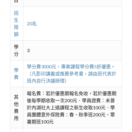
目
招
生
20名
限
額
學
3
分
學分費3000元，專案課程學分費5折優惠。
學
（凡影印講義或推薦參考書，請由班代表於
費
班內自行決議辦理）
報名費：若於優惠期報名免收，若於優惠期
其
後每學期收取一次200元．學員證費：未曾
他
於內湖社大上過課程之新生收取100元．學
費
員團體意外保險費：春、秋季班200元、寒
用
暑期班100元