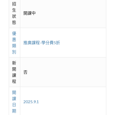
招
生
開課中
狀
態
優
惠
推廣課程-學分費5折
類
別
新
開
否
課
程
開
課
2025.9.1
日
期