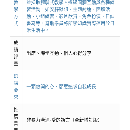
教
並採取體驗式教學。透過團體互動與各種練
學
習活動，如安靜默想、主題討論、團體活
方
動、小組練習、影片欣賞、角色扮演、日誌
式
書寫等，幫助學員將所學知識實際運用於日
常生活中。
成
績
出席、課堂互動、個人心得分享
評
量
選
課
一顆敞開的心、願意追求自我成長
要
求
推
薦
非暴力溝通-愛的語言（全新增訂版）
書