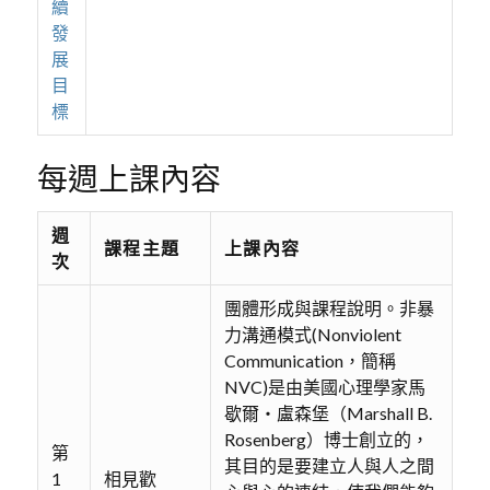
續
發
展
目
標
每週上課內容
週
課程主題
上課內容
次
團體形成與課程說明。非暴
力溝通模式(Nonviolent
Communication，簡稱
NVC)是由美國心理學家馬
歇爾‧盧森堡（Marshall B.
Rosenberg）博士創立的，
第
其目的是要建立人與人之間
1
相見歡