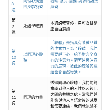
同理心溝通
觀察-感受-需要-請求的語法
8
四步驟複習
練習
週
第
本週課程暫停，另可安排講
9
永續學程週
座自由選讀
週
「聆聽」是指具有某種品質
的注意力。為了聆聽，我們
第
以同理心聆
需要靜下心，給予對方全身
10
聽
心的注意力。隨著這種注意
週
力的展現，彼此的理解與連
結也會自然增進。
透過同理心聆聽，我們能夠
意識到他人的人性以及彼此
第
之間的共通之處。當我們越
11
同理的力量
能夠與他人言語背後的感受
週
和需要連結，我們就能越不