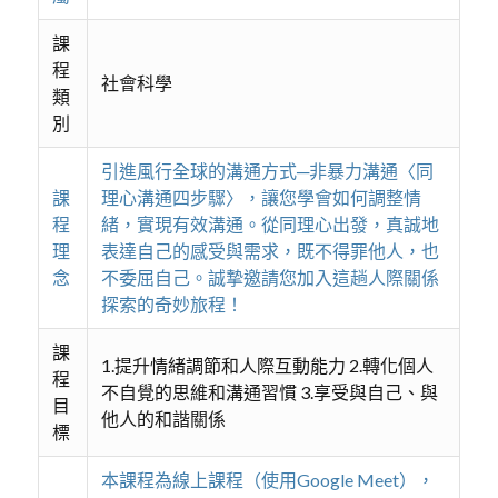
課
程
社會科學
類
別
引進風行全球的溝通方式─非暴力溝通〈同
課
理心溝通四步驟〉，讓您學會如何調整情
程
緒，實現有效溝通。從同理心出發，真誠地
理
表達自己的感受與需求，既不得罪他人，也
念
不委屈自己。誠摯邀請您加入這趟人際關係
探索的奇妙旅程！
課
1.提升情緒調節和人際互動能力 2.轉化個人
程
不自覺的思維和溝通習慣 3.享受與自己、與
目
他人的和諧關係
標
本課程為線上課程（使用Google Meet），