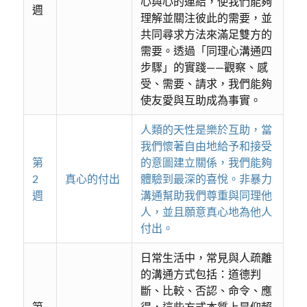
心與心的連結，使我們能夠
週
理解並關注彼此的需要，並
共同尋求方法來滿足雙方的
需要。透過「同理心溝通四
步驟」的實踐——觀察、感
受、需要、請求，我們能夠
使友愛與互助成為事實。
人類的天性是樂於互助，當
我們懷著自由地給予和接受
第
的意圖建立關係，我們能夠
2
真心的付出
體驗到最深的喜悅。非暴力
週
溝通幫助我們尊重與同理他
人，並且願意真心地為他人
付出。
日常生活中，常見與人疏離
的溝通方式包括：道德判
斷、比較、否認、命令、應
第
得，這些方式本質上是仰賴