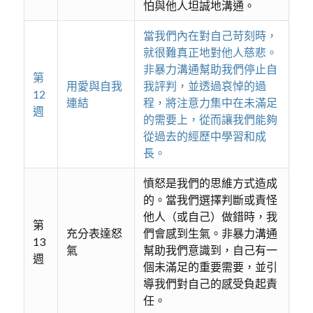
怕與他人坦誠地溝通。
當我們內在對自己苛刻時，
就很難真正地對他人慈悲。
非暴力溝通幫助我們停止自
第
用愛與自我
我評判，並透過哀悼的過
12
連結
程，將注意力集中在未滿足
週
的需要上，從而讓我們能夠
從過去的經歷中學習和成
長。
憤怒是我們的思維方式造成
的。當我們選擇判斷或責怪
他人（或自己）做錯時，我
第
充分表達怒
們會感到生氣。非暴力溝通
13
氣
幫助我們意識到，自己有一
週
個未滿足的重要需要，並引
導我們對自己的感受負起責
任。