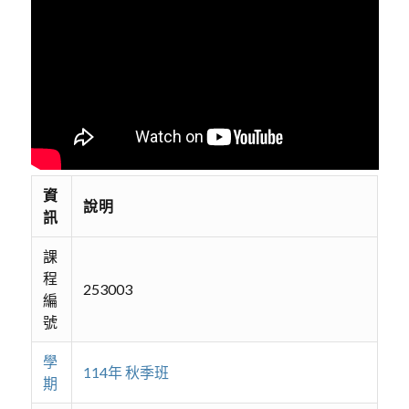
資
說明
訊
課
程
253003
編
號
學
114年 秋季班
期