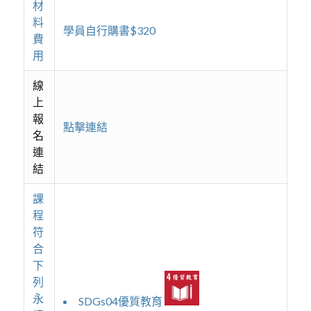
材
料
學員自行購書$320
費
用
線
上
報
點擊連結
名
連
結
課
程
符
合
下
列
永
SDGs04優質教育