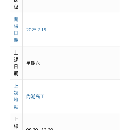
程
開
課
2025.7.19
日
期
上
課
星期六
日
期
上
課
內湖高工
地
點
上
課
09:30 - 12:30