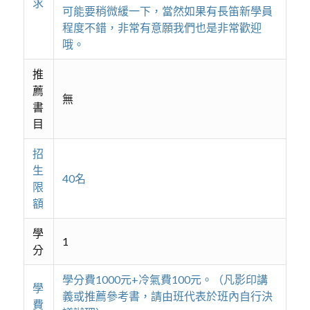
求
可能要稍微緩一下，當然如果有長笛新學員
程度不錯，非常有意願我們也是非常歡迎
哦。
推
薦
無
書
目
招
生
40名
限
額
學
1
分
學分費1000元+冷氣費100元。（凡影印講
學
義或推薦參考書，請由班代表於班內自行決
費