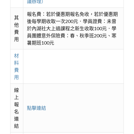
議辦理）
報名費：若於優惠期報名免收，若於優惠期
其
後每學期收取一次200元．學員證費：未曾
他
於內湖社大上過課程之新生收取100元．學
費
員團體意外保險費：春、秋季班200元、寒
用
暑期班100元
材
料
費
用
線
上
報
點擊連結
名
連
結