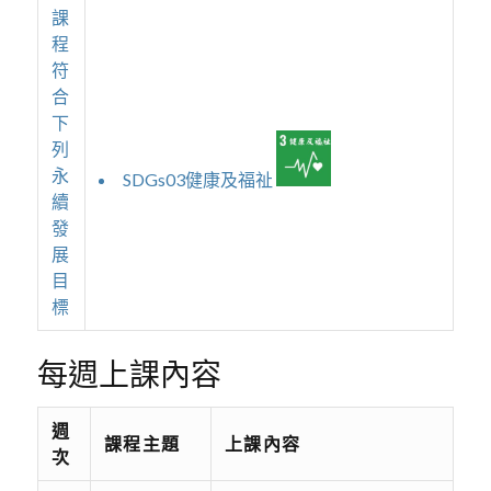
課
程
符
合
下
列
永
SDGs03健康及福祉
續
發
展
目
標
每週上課內容
週
課程主題
上課內容
次