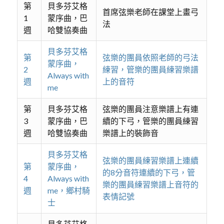
第
貝多芬艾格
首席弦樂老師在課堂上畫弓
1
蒙序曲，巴
法
週
哈雙協奏曲
貝多芬艾格
第
弦樂的團員依照老師的弓法
蒙序曲，
2
練習，管樂的團員練習樂譜
Always with
週
上的音符
me
第
貝多芬艾格
弦樂的團員注意樂譜上有連
3
蒙序曲，巴
續的下弓，管樂的團員練習
週
哈雙協奏曲
樂譜上的裝飾音
貝多芬艾格
弦樂的團員練習樂譜上連續
第
蒙序曲，
的8分音符連續的下弓，管
4
Always with
樂的團員練習樂譜上音符的
週
me，鄉村騎
表情記號
士
貝多芬艾格