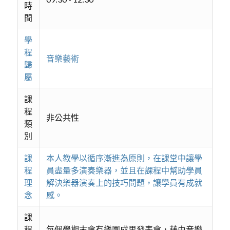
時
間
學
程
音樂藝術
歸
屬
課
程
非公共性
類
別
課
本人教學以循序漸進為原則，在課堂中讓學
程
員盡量多演奏樂器，並且在課程中幫助學員
理
解決樂器演奏上的技巧問題，讓學員有成就
念
感。
課
程
每個學期末會有樂團成果發表會，藉由音樂