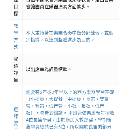
目
會讓團員在樂器演奏方面進步。
標
教
學
本人秉持著在樂團合奏中做分部練習，或個
方
別指導，以達到整體進步為目的。
式
成
績
以出席率為評量標準。
評
量
需要有2年或2年半以上的西方樂器學習基礎
（小提琴，大提琴，中提琴，長笛，雙簧
管，豎笛，低音管，小號，長號，低音
選
號），會看五線譜。 本班管弦樂班預訂招收
課
4位長笛學員，由於參加人數踴躍，學期新
要
舊學員總共已有5位，所以關於長笛的部分