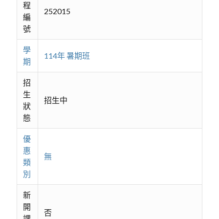
程
252015
編
號
學
114年 暑期班
期
招
生
招生中
狀
態
優
惠
無
類
別
新
開
否
課