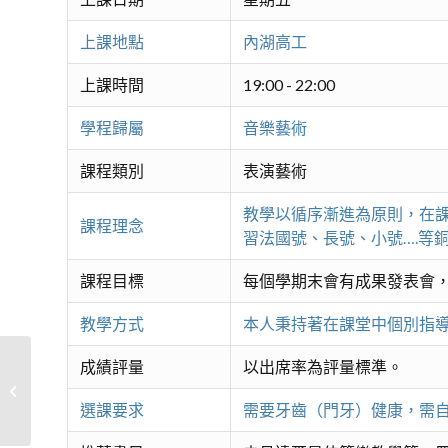
上課地點
內湖高工
上課時間
19:00 - 22:00
學程歸屬
音樂藝術
課程類別
表演藝術
教學以循序漸進為原則，在
課程理念
習法國號、長號、小號….等
課程目標
每個學期末會有成果發表會
教學方式
本人秉持著在課堂中個別指
成績評量
以出席率為評量標準。
內湖琴音-二胡初、進階
選課要求
需要牙齒（門牙）健康，需自備