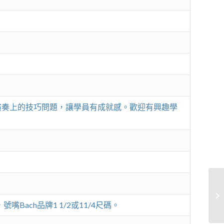
演奏上的技巧問題，讓學員有成就感。歡迎有興趣學
管
ach品牌1 1/2或11/4尺碼。