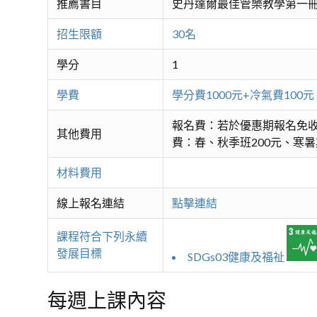
推薦書目
史丹達爾最佳管樂教學第一
招生限額
30名
學分
1
學費
學分費1000元+冷氣費1
報名費：若於優惠期報名免收
其他費用
費：春、秋季班200元、寒暑
材料費用
線上報名連結
點擊連結
課程符合下列永續
發展目標
SDGs03健康及福祉
每週上課內容