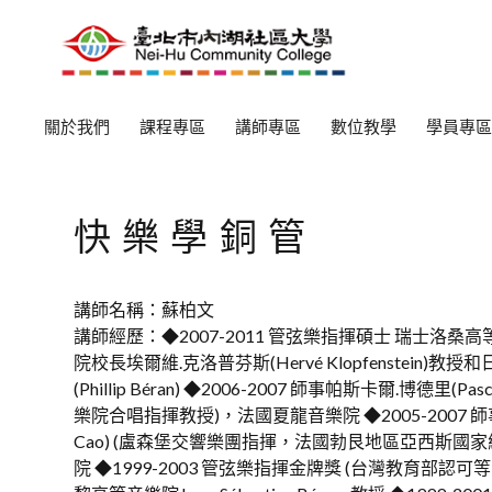
關於我們
課程專區
講師專區
數位教學
學員專區
快樂學銅管
講師名稱：蘇柏文
講師經歷：◆2007-2011 管弦樂指揮碩士 瑞士洛
院校長埃爾維.克洛普芬斯(Hervé Klopfenstein)
(Phillip Béran) ◆2006-2007 師事帕斯卡爾.博德里(Pas
樂院合唱指揮教授)，法國夏龍音樂院 ◆2005-2007 師事
Cao) (盧森堡交響樂團指揮，法國勃艮地區亞西斯國
院 ◆1999-2003 管弦樂指揮金牌獎 (台灣教育部認