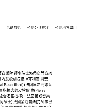
活動剪影
永續公共推移
永續地方學用
桑高等音樂院 師事瑞士洛桑高等音樂
教授和日內瓦歌劇院指揮菲利普.貝宏
cal Baudrillard) (法國里昂高等音
指揮大師皮埃爾.曹(Pierre
家級合唱團指揮)，法國第戎音樂
可等同碩士) 法國第戎音樂院 師事巴