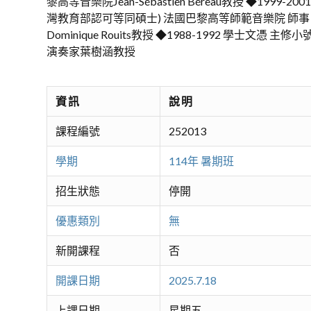
黎高等音樂院Jean-Sébastien Béreau教授 ◆1999
灣教育部認可等同碩士) 法國巴黎高等師範音樂院 師事
Dominique Rouits教授 ◆1988-1992 學士文
演奏家葉樹涵教授
資訊
說明
課程編號
252013
學期
114年 暑期班
招生狀態
停開
優惠類別
無
新開課程
否
開課日期
2025.7.18
上課日期
星期五