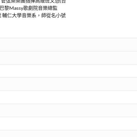
-2001 管弦樂樂團指揮高級班文憑(台
巴黎Massy歌劇院音樂總監
憑 主修小號 輔仁大學音樂系，師從名小號