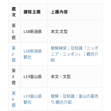
週
課程主題
上課內容
次
第
1
L18新潟県
本文;文型
週
第
聴解練習；豆知識「ニッポ
L18新潟県
2
ニア・ニッポン」；觀光介
観光
週
紹
第
3
L19富山県
本文、文型
週
第
L19富山県
聴解、豆知識：富山の薬売
4
観光
り;觀光介紹
週