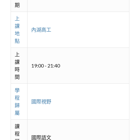
期
上
課
內湖高工
地
點
上
課
19:00 - 21:40
時
間
學
程
國際視野
歸
屬
課
程
國際語文