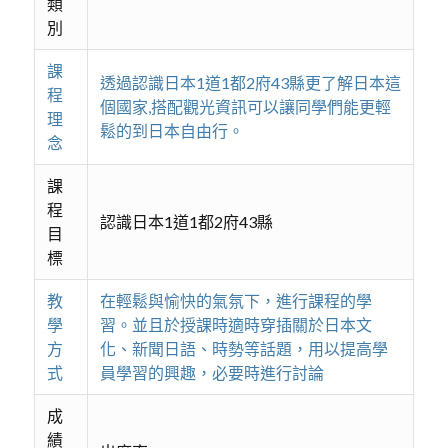
類
別
課
透過認識日本1道1都2府43縣更了解日本這
程
個國家,搭配觀光資訊可以讓同學們能更輕
理
鬆的到日本自由行。
念
課
程
認識日本1道1都2府43縣
目
標
教
在輕鬆與愉快的氣氛下，進行課程的學
學
習。並且於授課時適時穿插關於日本文
方
化、新聞日語、時勢等話題，用以提高學
式
員學習的興趣，必要時進行討論
成
績