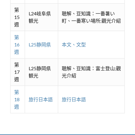
第
L24岐阜県
聴解、豆知識：一番暑い
15
観光
町、一番寒い場所;觀光介紹
週
第
16
L25静岡県
本文、文型
週
第
L25静岡県
聴解、豆知識：富士登山;觀
17
観光
光介紹
週
第
18
旅行日本語
旅行日本語
週