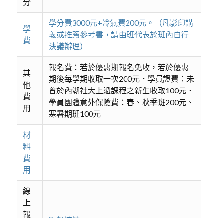
分
學分費3000元+冷氣費200元。（凡影印講
學
義或推薦參考書，請由班代表於班內自行
費
決議辦理）
報名費：若於優惠期報名免收，若於優惠
其
期後每學期收取一次200元．學員證費：未
他
曾於內湖社大上過課程之新生收取100元．
費
學員團體意外保險費：春、秋季班200元、
用
寒暑期班100元
材
料
費
用
線
上
報