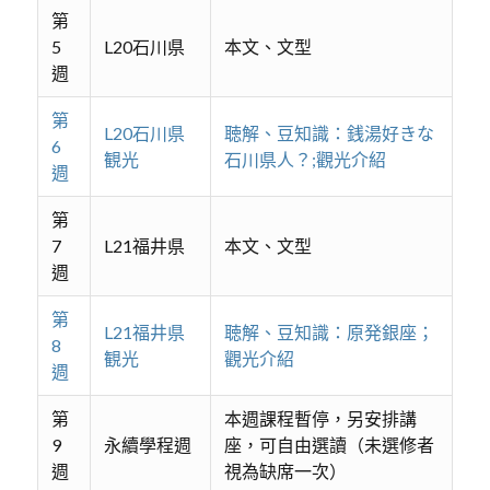
第
5
L20石川県
本文、文型
週
第
L20石川県
聴解、豆知識：銭湯好きな
6
観光
石川県人？;觀光介紹
週
第
7
L21福井県
本文、文型
週
第
L21福井県
聴解、豆知識：原発銀座；
8
観光
觀光介紹
週
第
本週課程暫停，另安排講
9
永續學程週
座，可自由選讀（未選修者
週
視為缺席一次）