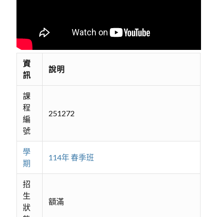
資
說明
訊
課
程
251272
編
號
學
114年 春季班
期
招
生
額滿
狀