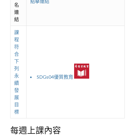
點擊連結
名
連
結
課
程
符
合
下
列
永
SDGs04優質教育
續
發
展
目
標
每週上課內容