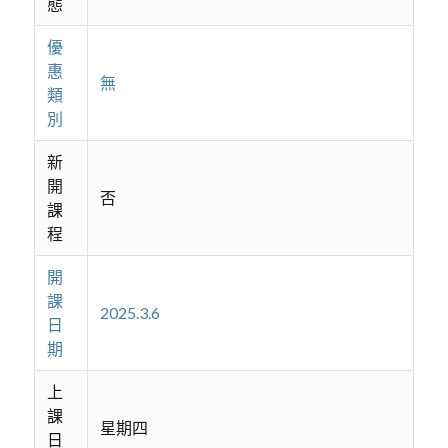
態
優
惠
無
類
別
新
開
否
課
程
開
課
2025.3.6
日
期
上
課
星期四
日