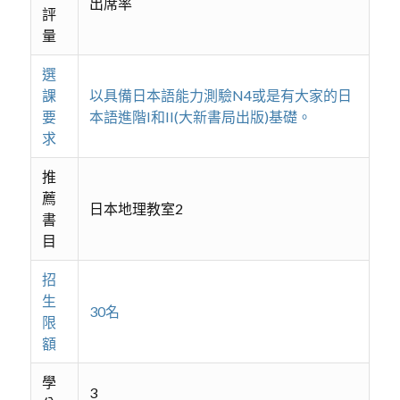
出席率
評
量
選
課
以具備日本語能力測驗N4或是有大家的日
要
本語進階I和II(大新書局出版)基礎。
求
推
薦
日本地理教室2
書
目
招
生
30名
限
額
學
3