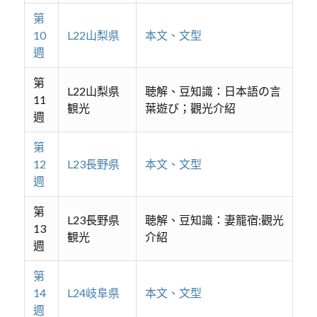
第
10
L22山梨県
本文、文型
週
第
L22山梨県
聴解、豆知識：日本語の言
11
観光
葉遊び；觀光介紹
週
第
12
L23長野県
本文、文型
週
第
L23長野県
聴解、豆知識：妻籠宿;觀光
13
観光
介紹
週
第
14
L24岐阜県
本文、文型
週