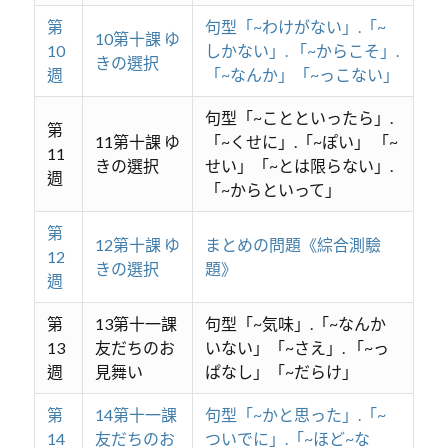
第
句型「~わけがない」.「~
10第十課 ゆ
10
しかない」. 「~からこそ」.
きの選択
週
「~なんか」「~っこない」
句型「~ことといったら」.
第
11第十課 ゆ
「~くせに」.「~ぽい」 「~
11
きの選択
せい」「~とは限らない」.
週
「~からといって」
第
12第十課 ゆ
まとめの問題《綜合測驗
12
きの選択
題》
週
第
13第十一課
句型「~気味」.「~なんか
13
友だちのお
いない」「~さえ」. 「~っ
週
見舞い
ぱなし」「~だらけ」
第
14第十一課
句型「~かと思った」.「~
14
友だちのお
ついでに」.「~ほど~な