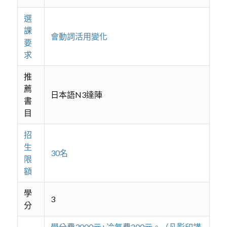
選
課
會動詞活用變化
要
求
推
薦
日本語N3達陣
書
目
招
生
30名
限
額
學
3
分
學分費3000元+冷氣費200元。（凡影印講