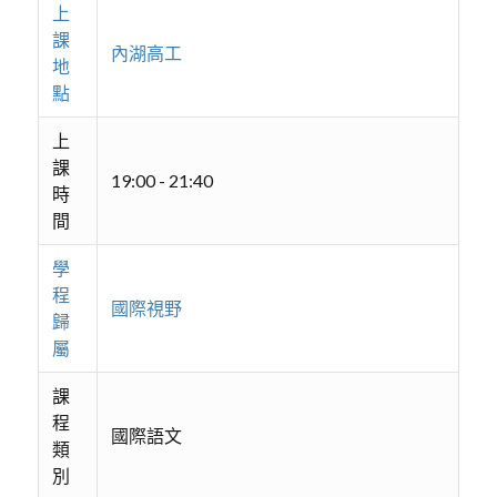
上
課
內湖高工
地
點
上
課
19:00 - 21:40
時
間
學
程
國際視野
歸
屬
課
程
國際語文
類
別