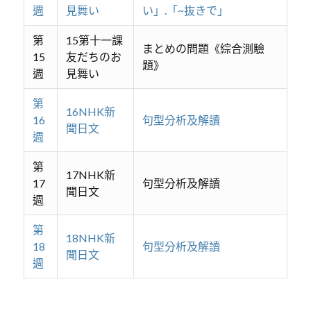
週
見舞い
い」.「~抜きで」
第
15第十一課
まとめの問題《綜合測驗
15
友だちのお
題》
週
見舞い
第
16NHK新
16
句型分析及解讀
聞日文
週
第
17NHK新
17
句型分析及解讀
聞日文
週
第
18NHK新
18
句型分析及解讀
聞日文
週