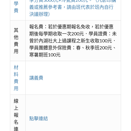
學
義或推薦參考書，請由班代表於班內自行
費
決議辦理）
報名費：若於優惠期報名免收，若於優惠
其
期後每學期收取一次200元．學員證費：未
他
曾於內湖社大上過課程之新生收取100元．
費
學員團體意外保險費：春、秋季班200元、
用
寒暑期班100元
材
料
講義費
費
用
線
上
報
點擊連結
名
連