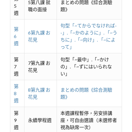
5第八課 就
まとめの問題《綜合測驗
5
職の面接
題》
週
句型「~てからでなければ-
第
6第九課 お
-」.「~かのように」. 「~う
6
花見
ちに」.「~向け」. 「~によ
週
って」
第
句型「~最中」.「~かけ
7第九課 お
7
の」. 「~ずにはいられな
花見
週
い」
第
8第九課 お
まとめの問題《綜合測驗
8
花見
題》
週
第
本週課程暫停，另安排講
9
永續學程週
座，可自由選讀（未選修者
週
視為缺席一次）