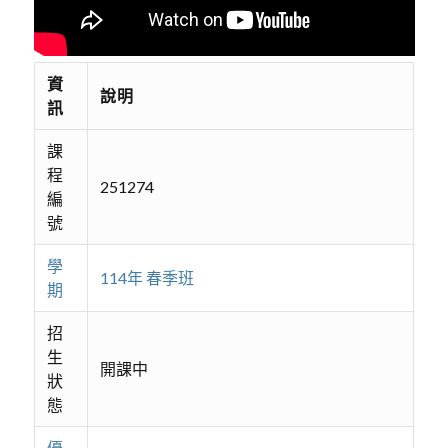
資
說明
訊
課
程
251274
編
號
學
114年 春季班
期
招
生
開課中
狀
態
優