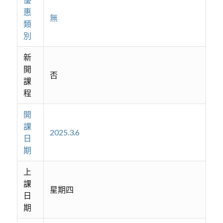
惠
無
類
別
新
開
否
課
程
開
課
2025.3.6
日
期
上
課
星期四
日
期