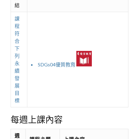
結
課
程
符
合
下
列
永
SDGs04優質教育
續
發
展
目
標
每週上課內容
週