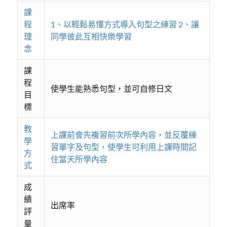
課
程
1、以輕鬆易懂方式導入句型之練習 2、讓
理
同學彼此互相快樂學習
念
課
程
使學生能熟悉句型，並可自修日文
目
標
教
上課前會先複習前次所學內容，並反覆練
學
習單字及句型，使學生可利用上課時間記
方
住當天所學內容
式
成
績
出席率
評
量