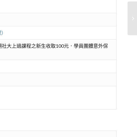
初
理）
社大上過課程之新生收取100元．學員團體意外保