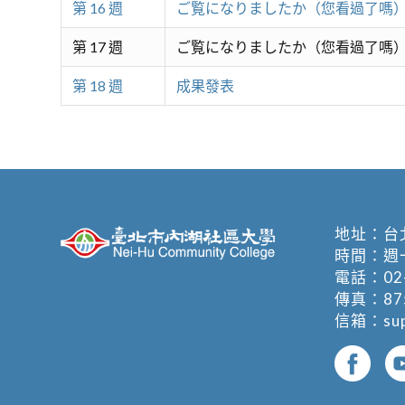
第 16 週
ご覧になりましたか（您看過了嗎
第 17 週
ご覧になりましたか（您看過了嗎
第 18 週
成果發表
地址：
台
時間：週一至週
電話：
02
傳真：875
信箱：
su