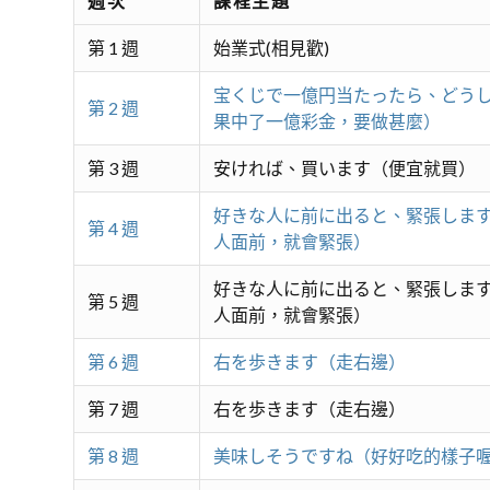
週次
課程主題
第 1 週
始業式(相見歡)
宝くじで一億円当たったら、どう
第 2 週
果中了一億彩金，要做甚麼）
第 3 週
安ければ、買います（便宜就買）
好きな人に前に出ると、緊張しま
第 4 週
人面前，就會緊張）
好きな人に前に出ると、緊張しま
第 5 週
人面前，就會緊張）
第 6 週
右を歩きます（走右邊）
第 7 週
右を歩きます（走右邊）
第 8 週
美味しそうですね（好好吃的樣子