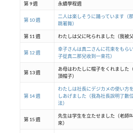
第 9 週
永續學程週
二人は楽しそうに踊っています（
第 10 週
跳著舞）
第 11 週
わたしは父に叱られました（我被
幸子さんは真二さんに花束をもら
第 12 週
子從真二那兒收到一束花）
あ母はわたしに帽子をくれました
第 13 週
頂帽子）
わたしは社長にデジカメの使い方
第 14 週
しあげました（我為社長說明了數
法）
先生は学生を立たせました（老師
第 15 週
來）