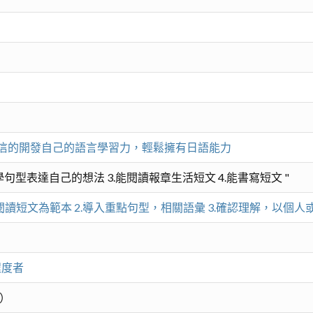
信的開發自己的語言學習力，輕鬆擁有日語能力
學句型表達自己的想法 3.能閱讀報章生活短文 4.能書寫短文 "
閱讀短文為範本 2.導入重點句型，相關語彙 3.確認理解，以個
程度者
版）