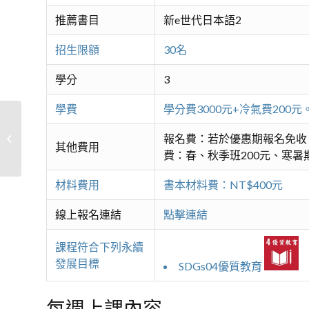
推薦書目
新e世代日本語2
招生限額
30名
學分
3
學費
學分費3000元+冷氣費20
報名費：若於優惠期報名免收
日本語(二)
其他費用
費：春、秋季班200元、寒暑期
材料費用
書本材料費：NT$400元
線上報名連結
點擊連結
課程符合下列永續
發展目標
SDGs04優質教育
每週上課內容