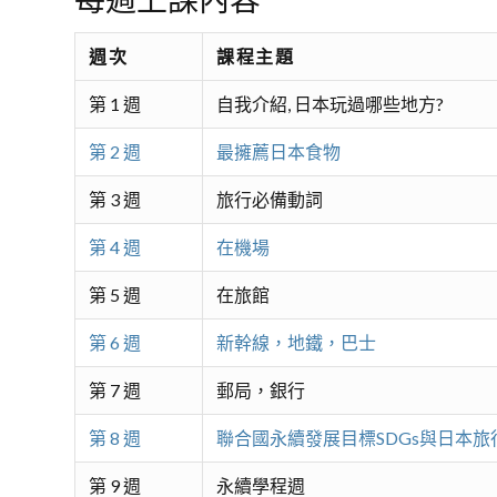
週次
課程主題
第 1 週
自我介紹, 日本玩過哪些地方?
第 2 週
最擁薦日本食物
第 3 週
旅行必備動詞
第 4 週
在機場
第 5 週
在旅館
第 6 週
新幹線，地鐵，巴士
第 7 週
郵局，銀行
第 8 週
聯合國永續發展目標SDGs與日本旅
第 9 週
永續學程週