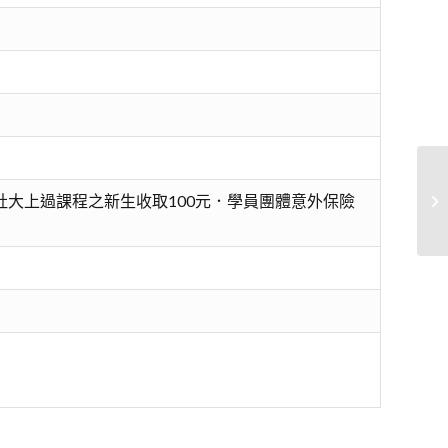
）
社大上過課程之新生收取100元．學員團體意外保險
初