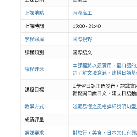
上課地點
內湖高工
上課時間
19:00 - 21:40
學程歸屬
國際視野
課程類別
國際語文
本課程將以最實用，最口語的
課程理念
楚了解文法意涵，建構日語基
1.學習日語正確發音，認識實
課程目標
輕鬆開口說日文，建立日語動
教學方式
淺顯易懂之風格詳細說明句型
成績評量
選課要求
對旅行，美食，日本文化有興