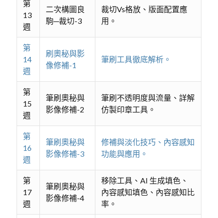
第
二次構圖良
裁切Vs格放、版面配置應
13
駒─裁切-3
用。
週
第
刷奧秘與影
14
筆刷工具徹底解析。
像修補-1
週
第
筆刷奧秘與
筆刷不透明度與流量、詳解
15
影像修補-2
仿製印章工具。
週
第
筆刷奧秘與
修補與淡化技巧、內容感知
16
影像修補-3
功能與應用。
週
第
移除工具、AI 生成填色、
筆刷奧秘與
17
內容感知填色、內容感知比
影像修補-4
週
率。