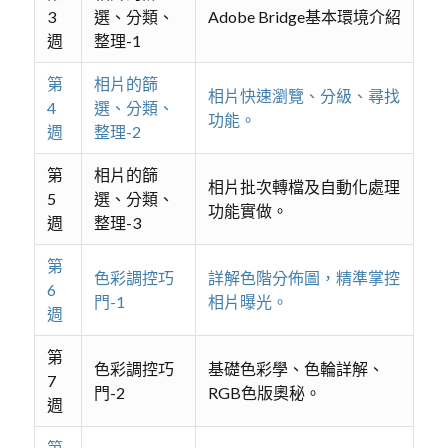
3
選、分類、
Adobe Bridge基本環境介紹
週
整理-1
第
相片的篩
相片快速瀏覽、分級、尋找
4
選、分類、
功能。
週
整理-2
第
相片的篩
相片批次轉檔及自動化處理
5
選、分類、
功能實做。
週
整理-3
第
色彩調控巧
詳解色階分佈圖，精準掌控
6
門-1
相片曝光。
週
第
色彩調控巧
基礎色彩學、色輪詳解、
7
門-2
RGB色版奧秘。
週
第