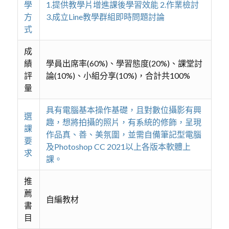
學
1.提供教學片增進課後學習效能 2.作業檢討
方
3.成立Line教學群組即時問題討論
式
成
績
學員出席率(60%)、學習態度(20%)、課堂討
評
論(10%)、小組分享(10%)，合計共100%
量
具有電腦基本操作基礎，且對數位攝影有興
選
趣，想將拍攝的照片，有系統的修飾，呈現
課
作品真、善、美氛圍，並需自備筆記型電腦
要
及Photoshop CC 2021以上各版本軟體上
求
課。
推
薦
自編教材
書
目