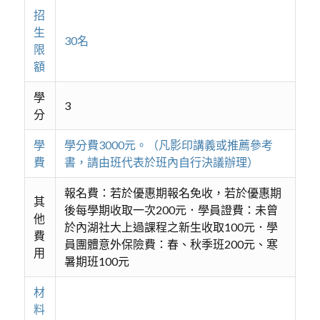
招
生
30名
限
額
學
3
分
學
學分費3000元。（凡影印講義或推薦參考
費
書，請由班代表於班內自行決議辦理）
報名費：若於優惠期報名免收，若於優惠期
其
後每學期收取一次200元．學員證費：未曾
他
於內湖社大上過課程之新生收取100元．學
費
員團體意外保險費：春、秋季班200元、寒
用
暑期班100元
材
料