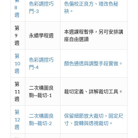
色彩調控巧
色偏校正良方、增改色秘
8
門-3
袂。
週
第
本週課程暫停，另可安排講
9
永續學程週
座自由選讀
週
第
色彩調控巧
10
顏色通透與調整手段實做。
門-4
週
第
二次構圖良
11
裁切定義、詳解裁切工具。
駒─裁切-1
週
第
二次構圖良
保留細節放大裁切，固定尺
12
駒─裁切-2
寸、旋轉與透視裁切。
週