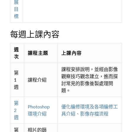
展
目
標
每週上課內容
週
課程主題
上課內容
次
課程安排說明，並經由影像
第
觀察技巧觀念建立，進而探
1
課程介紹
討常見的影像後製處理問
週
題。
第
Photoshop
優化編修環境及各項編修工
2
環境介紹
具介紹、影像存檔流程
週
第
相片的篩