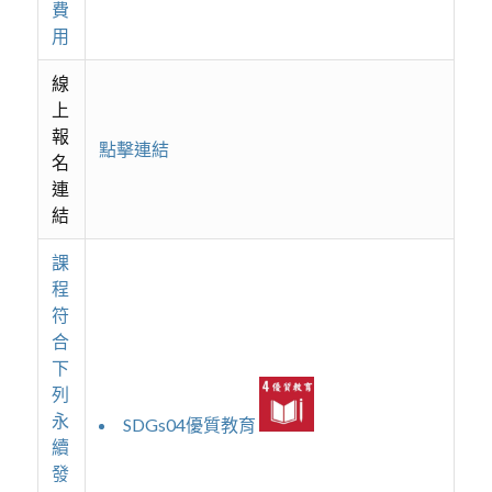
費
用
線
上
報
點擊連結
名
連
結
課
程
符
合
下
列
永
SDGs04優質教育
續
發