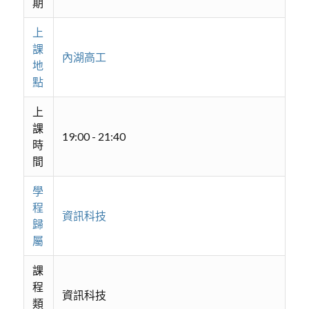
期
上
課
內湖高工
地
點
上
課
19:00 - 21:40
時
間
學
程
資訊科技
歸
屬
課
程
資訊科技
類