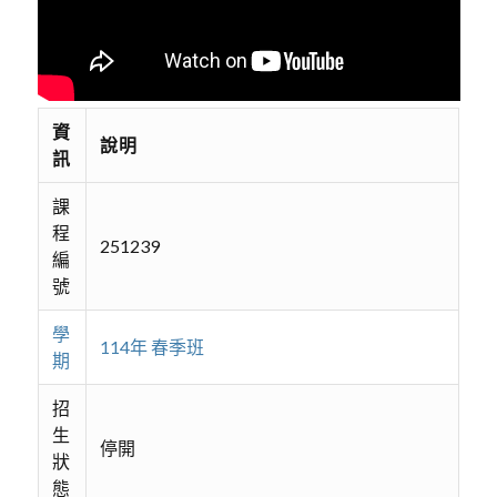
資
說明
訊
課
程
251239
編
號
學
114年 春季班
期
招
生
停開
狀
態