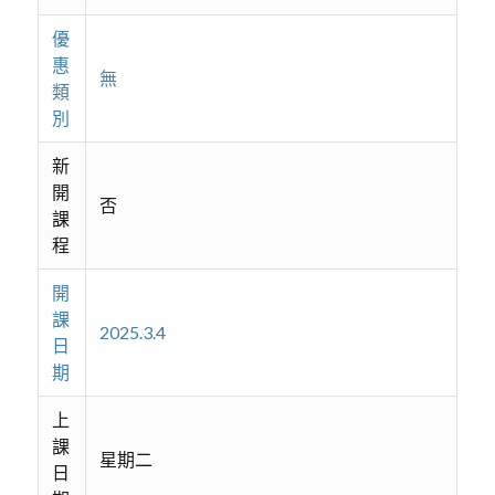
優
惠
無
類
別
新
開
否
課
程
開
課
2025.3.4
日
期
上
課
星期二
日