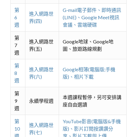
第
G-mail電子郵件、即時通訊
進入網路世
6
(LINE)、Google Meet視訊
界(四)
週
會議、雲端硬碟
第
進入網路世
Google地球、Google地
7
界(五)
圖、旅遊路線規劃
週
第
進入網路世
Google相簿(電腦版;手機
8
界(六)
版)、相片下載
週
第
本週課程暫停，另可安排講
9
永續學程週
座自由選讀
週
第
YouTube影音(電腦版&手機
進入網路世
10
版)、影片訂閱按讚讚分
界(七)
週
享、影片下載與上傳