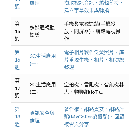
處理
擷取視訊音訊、編輯剪接、
週
建立字幕效果與轉換
第
手機與電視連結(手機投
多媒體視聽
15
放、同屏器)、網路電視操
娛樂
週
作
第
電子相片製作泛黃照片、底
3C生活應用
16
片重現生機、相片、相簿總
(一)
週
整理
第
3C生活應用
空拍機、雷雕機、智能機器
17
(二)
人、物聯網(IoT)...
週
第
著作權、網路資安、網路詐
資訊安全與
18
騙(MyGoPen麥擱騙)、回顧
倫理
週
複習與分享