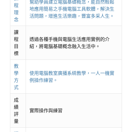
幫助學員建立電腦基礎概念，能自然輕鬆
程
地應用簡易之手機電腦工具軟體，解決生
理
活問題，增進生活樂趣，豐富多采人生。
念
課
程
透過各種手機與電腦生活應用實例的介
目
紹，將電腦基礎概念融入生活中。
標
教
學
使用電腦教室廣播系統教學，一人一機實
方
例操作練習。
式
成
績
實際操作與練習
評
量