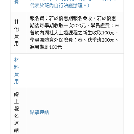
費
代表於班內自行決議辦理。）
報名費：若於優惠期報名免收，若於優惠
其
期後每學期收取一次200元．學員證費：未
他
曾於內湖社大上過課程之新生收取100元．
費
學員團體意外保險費：春、秋季班200元、
用
寒暑期班100元
材
料
費
用
線
上
報
點擊連結
名
連
結