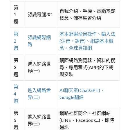
第
自我介紹、手機、電腦基礎
1
認識電腦3C
概念、儲存裝置介紹
週
第
基本鍵盤滑鼠操作、輸入法
認識網際網
2
(注音、語音)、網路基本概
路
週
念、全球資訊網
第
網際網路瀏覽器、資料的搜
進入網路世
3
尋、應用程式(APP)的下載
界(一)
週
與安裝
第
進入網路世
AI聊天室(ChatGPT)、
4
界(二)
Google翻譯
週
第
網路社群簡介、社群網站
進入網路世
5
(LINE、Facebook...)、即時
界(三)
週
通訊