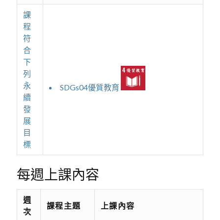
課
程
符
合
下
列
永
SDGs04優質教育
續
發
展
目
標
每週上課內容
週
課程主題
上課內容
次