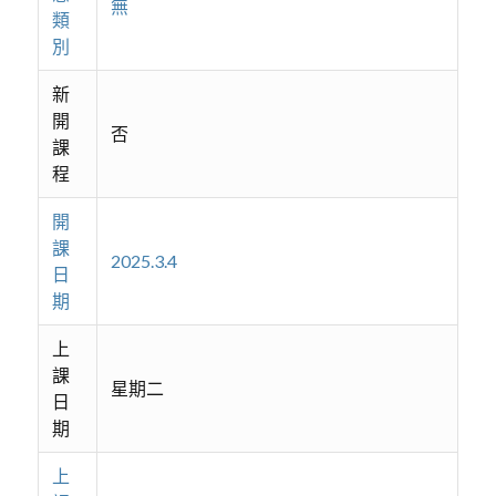
無
類
別
新
開
否
課
程
開
課
2025.3.4
日
期
上
課
星期二
日
期
上