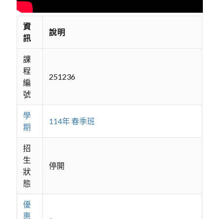
資
說明
訊
課
程
251236
編
號
學
114年 春季班
期
招
生
停開
狀
態
優
惠