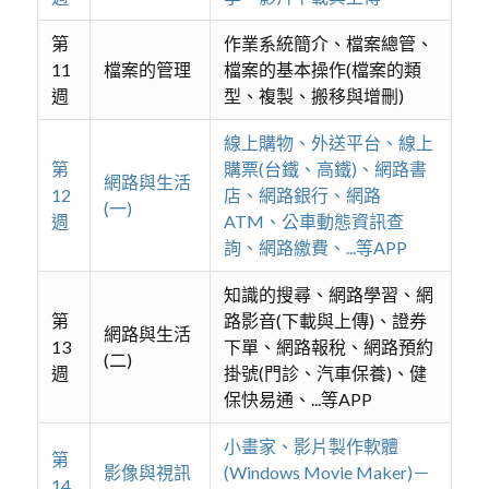
第
作業系統簡介、檔案總管、
11
檔案的管理
檔案的基本操作(檔案的類
週
型、複製、搬移與增刪)
線上購物、外送平台、線上
第
購票(台鐵、高鐵)、網路書
網路與生活
12
店、網路銀行、網路
(一)
週
ATM、公車動態資訊查
詢、網路繳費、...等APP
知識的搜尋、網路學習、網
第
路影音(下載與上傳)、證券
網路與生活
13
下單、網路報稅、網路預約
(二)
週
掛號(門診、汽車保養)、健
保快易通、...等APP
小畫家、影片製作軟體
第
影像與視訊
(Windows Movie Maker)－
14