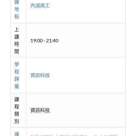
課
內湖高工
地
點
上
課
19:00 - 21:40
時
間
學
程
資訊科技
歸
屬
課
程
資訊科技
類
別
課