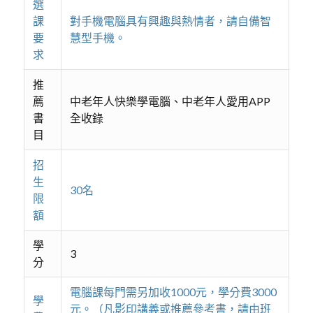
選
課
對手機電腦具有興趣與熱情者，請自備智
要
慧型手機。
求
推
薦
中老年人快樂學電腦、中老年人愛用APP
書
全收錄
目
招
生
30名
限
額
學
3
分
電腦課每門需另加收1000元，學分費3000
學
元。（凡影印講義或推薦參考書，請由班