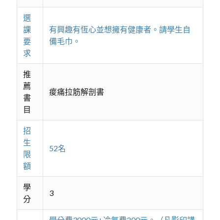
選
課
有興趣有恆心並想擁有健康者。請學生自
要
備毛巾。
求
推
薦
痠痛拉筋解剖書
書
目
招
生
52名
限
額
學
3
分
學分費3000元+冷氣費200元。（凡影印講