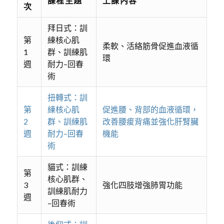
課程主題
上課內容
次
拜日式：訓
第
練核心肌
柔軟、活絡筋骨促進血液循
1
群、訓練肌
環
週
耐力–回春
術
扭轉式：訓
第
練核心肌
促進腰、背部的血液循環，
2
群、訓練肌
改善腰痠背痛並強化肝腎臟
週
耐力–回春
機能
術
貓式：訓練
第
核心肌群、
3
強化四肢增強肺胃功能
訓練肌耐力
週
–回春術