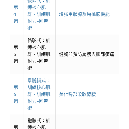
後仰式：訓
第
練核心肌
4
群、訓練肌
增強甲狀腺及扁桃腺機能
週
耐力–回春
術
駱駝式：訓
第
練核心肌
5
群、訓練肌
健胸並預防肩膀與腰部痠痛
週
耐力–回春
術
舉腿貓式：
第
訓練核心肌
6
群、訓練肌
美化臀部柔軟背腰
週
耐力–回春
術
抱膝式：訓
第
練核心肌