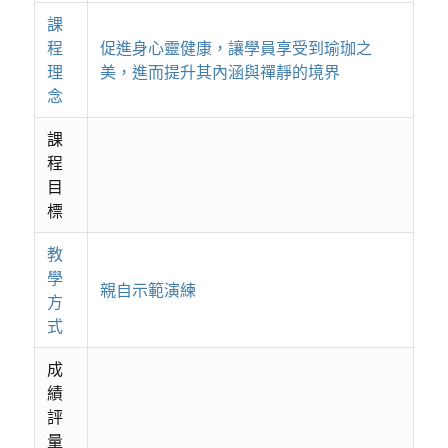
課
程
促進身心靈健康，讓學員享受到瑜珈之
理
美，進而提升其內涵與禪靜的境界
念
課
程
目
標
教
學
親自示範演練
方
式
成
績
評
量