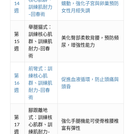
14
蠕動，強化子宮與卵巢預防
訓練肌耐力
週
女性月經失調
–回春術
舉腿貓式：
第
訓練核心肌
美化臀部柔軟背腰，預防頻
15
群、訓練肌
尿，增強性能力
週
耐力–回春
術
前彎式：訓
第
練核心肌
促進血液循環，防止頭痛與
16
群、訓練肌
頭昏
週
耐力–回春
術
腳跟離地
第
式：訓練核
強化手腿機能可使脊椎腰椎
17
心肌群、訓
富有彈性
週
練肌耐力–