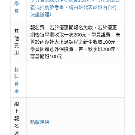
學
義或推薦參考書，請由班代表於班內自行
費
決議辦理）
報名費：若於優惠期報名免收，若於優惠
其
期後每學期收取一次200元．學員證費：未
他
曾於內湖社大上過課程之新生收取100元．
費
學員團體意外保險費：春、秋季班200元、
用
寒暑期班100元
材
料
費
用
線
上
報
點擊連結
名
連