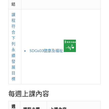
結
課
程
符
合
下
列
永
SDGs03健康及福祉
續
發
展
目
標
每週上課內容
週