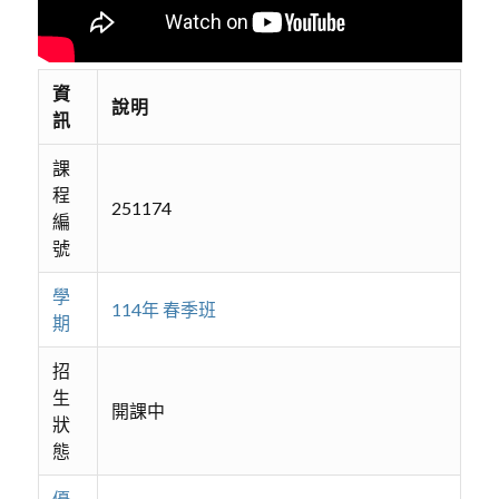
資
說明
訊
課
程
251174
編
號
學
114年 春季班
期
招
生
開課中
狀
態
優