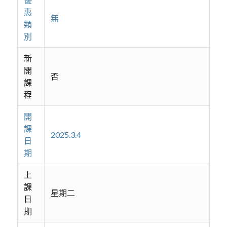
惠
無
類
別
新
開
否
課
程
開
課
2025.3.4
日
期
上
課
星期二
日
期