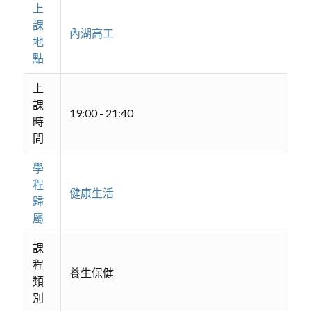
上
課
內湖高工
地
點
上
課
19:00 - 21:40
時
間
學
程
健康生活
歸
屬
課
程
養生保健
類
別