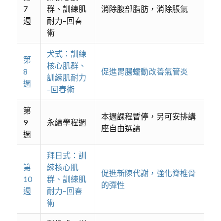
7
群、訓練肌
消除腹部脂肪，消除脹氣
週
耐力–回春
術
犬式：訓練
第
核心肌群、
8
促進胃腸蠕動改善氣管炎
訓練肌耐力
週
–回春術
第
本週課程暫停，另可安排講
9
永續學程週
座自由選讀
週
拜日式：訓
第
練核心肌
促進新陳代謝，強化脊椎骨
10
群、訓練肌
的彈性
週
耐力–回春
術