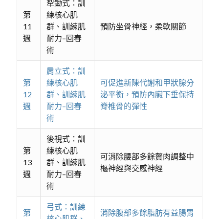
犁鋤式：訓
第
練核心肌
11
群、訓練肌
預防坐骨神經，柔軟關節
週
耐力–回春
術
肩立式：訓
第
練核心肌
可促進新陳代謝和甲狀腺分
12
群、訓練肌
泌平衡，預防內臟下垂保持
週
耐力–回春
脊椎骨的彈性
術
後視式：訓
第
練核心肌
可消除腰部多餘贅肉調整中
13
群、訓練肌
樞神經與交感神經
週
耐力–回春
術
弓式：訓練
第
消除腹部多餘脂肪有益腸胃
核心肌群、