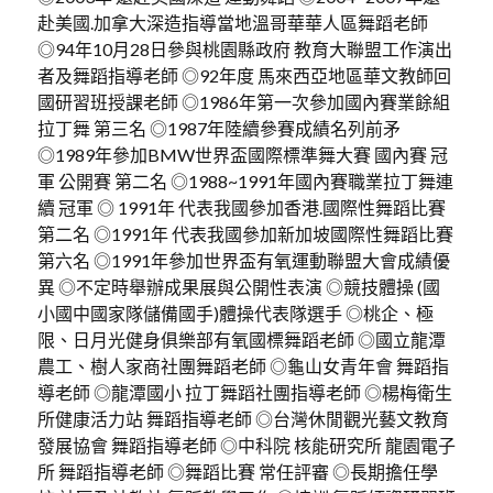
赴美國.加拿大深造指導當地溫哥華華人區舞蹈老師
◎94年10月28日參與桃園縣政府 教育大聯盟工作演出
者及舞蹈指導老師 ◎92年度 馬來西亞地區華文教師回
國研習班授課老師 ◎1986年第一次參加國內賽業餘組
拉丁舞 第三名 ◎1987年陸續參賽成績名列前矛
◎1989年參加BMW世界盃國際標準舞大賽 國內賽 冠
軍 公開賽 第二名 ◎1988~1991年國內賽職業拉丁舞連
續 冠軍 ◎ 1991年 代表我國參加香港.國際性舞蹈比賽
第二名 ◎1991年 代表我國參加新加坡國際性舞蹈比賽
第六名 ◎1991年參加世界盃有氧運動聯盟大會成績優
異 ◎不定時舉辦成果展與公開性表演 ◎競技體操 (國
小國中國家隊儲備國手)體操代表隊選手 ◎桃企、極
限、日月光健身俱樂部有氧國標舞蹈老師 ◎國立龍潭
農工、樹人家商社團舞蹈老師 ◎龜山女青年會 舞蹈指
導老師 ◎龍潭國小 拉丁舞蹈社團指導老師 ◎楊梅衛生
所健康活力站 舞蹈指導老師 ◎台灣休閒觀光藝文教育
發展協會 舞蹈指導老師 ◎中科院 核能研究所 龍園電子
所 舞蹈指導老師 ◎舞蹈比賽 常任評審 ◎長期擔任學