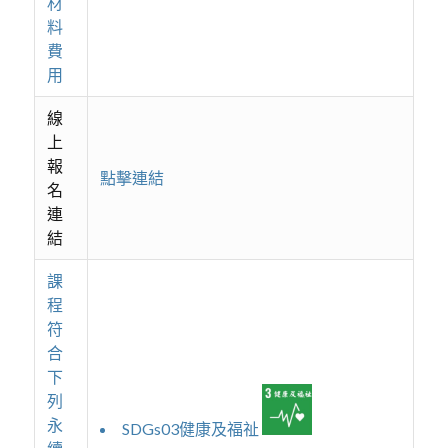
材
料
費
用
線
上
報
點擊連結
名
連
結
課
程
符
合
下
列
永
SDGs03健康及福祉