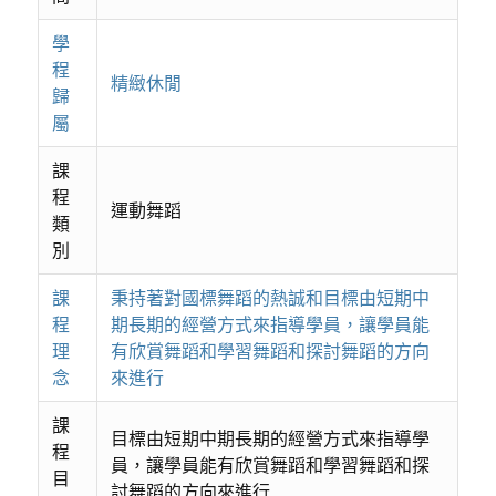
學
程
精緻休閒
歸
屬
課
程
運動舞蹈
類
別
課
秉持著對國標舞蹈的熱誠和目標由短期中
程
期長期的經營方式來指導學員，讓學員能
理
有欣賞舞蹈和學習舞蹈和探討舞蹈的方向
念
來進行
課
目標由短期中期長期的經營方式來指導學
程
員，讓學員能有欣賞舞蹈和學習舞蹈和探
目
討舞蹈的方向來進行