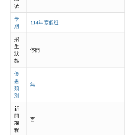
號
學
114年 寒假班
期
招
生
停開
狀
態
優
惠
無
類
別
新
開
否
課
程