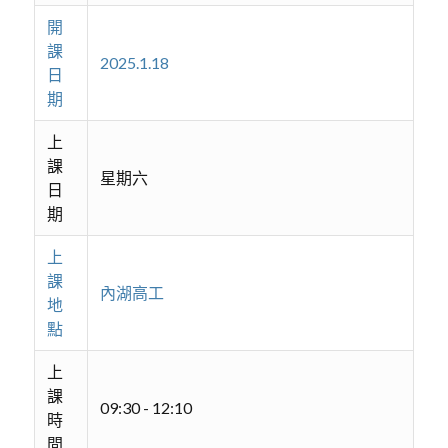
開
課
2025.1.18
日
期
上
課
星期六
日
期
上
課
內湖高工
地
點
上
課
09:30 - 12:10
時
間