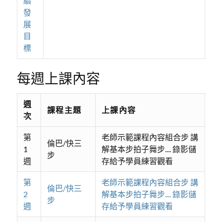
續
發
展
目
標
每週上課內容
週
課程主題
上課內容
次
第
老師示範課程內容組合步 講
倫巴/快三
1
解基本步拍子舞步.... 錄影儲
步
週
存給予學員練習觀看
第
老師示範課程內容組合步 講
倫巴/快三
2
解基本步拍子舞步.... 錄影儲
步
週
存給予學員練習觀看