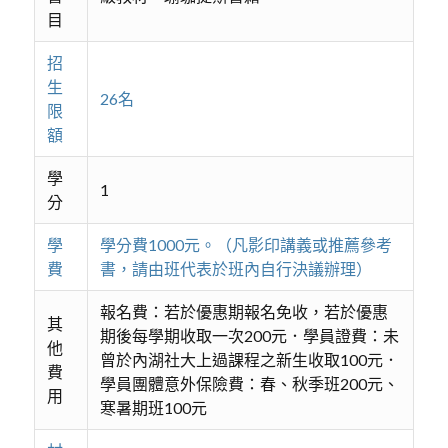
目
招
生
26名
限
額
學
1
分
學
學分費1000元。（凡影印講義或推薦參考
費
書，請由班代表於班內自行決議辦理）
報名費：若於優惠期報名免收，若於優惠
其
期後每學期收取一次200元．學員證費：未
他
曾於內湖社大上過課程之新生收取100元．
費
學員團體意外保險費：春、秋季班200元、
用
寒暑期班100元