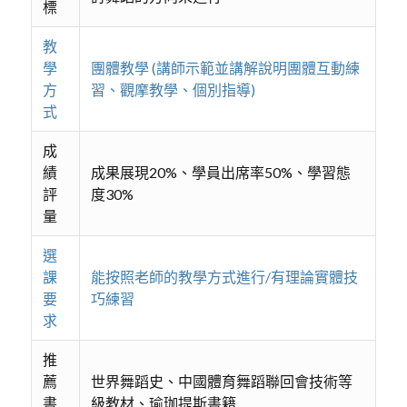
標
教
學
團體教學 (講師示範並講解說明團體互動練
方
習、觀摩教學、個別指導)
式
成
績
成果展現20%、學員出席率50%、學習態
評
度30%
量
選
課
能按照老師的教學方式進行/有理論實體技
要
巧練習
求
推
薦
世界舞蹈史、中國體育舞蹈聯回會技術等
書
級教材、瑜珈提斯書籍