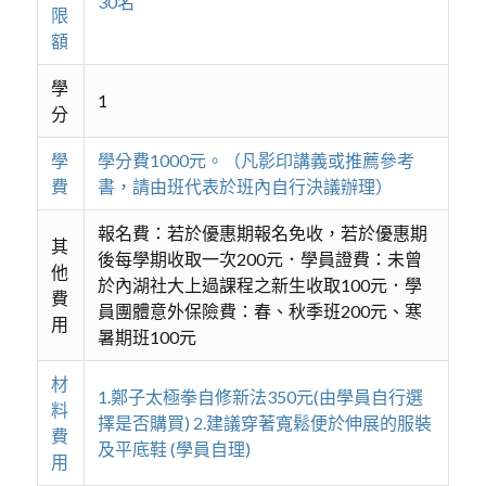
30名
限
額
學
1
分
學
學分費1000元。（凡影印講義或推薦參考
費
書，請由班代表於班內自行決議辦理）
報名費：若於優惠期報名免收，若於優惠期
其
後每學期收取一次200元．學員證費：未曾
他
於內湖社大上過課程之新生收取100元．學
費
員團體意外保險費：春、秋季班200元、寒
用
暑期班100元
材
1.鄭子太極拳自修新法350元(由學員自行選
料
擇是否購買) 2.建議穿著寬鬆便於伸展的服裝
費
及平底鞋 (學員自理)
用