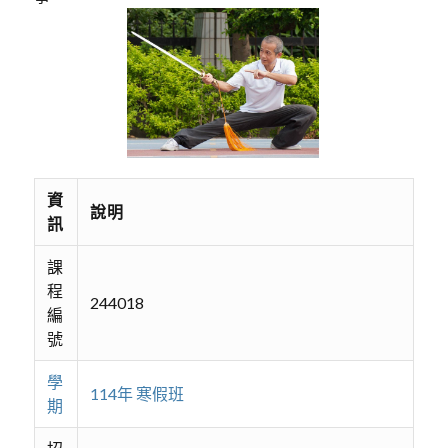
資
說明
訊
課
程
244018
編
號
學
114年 寒假班
期