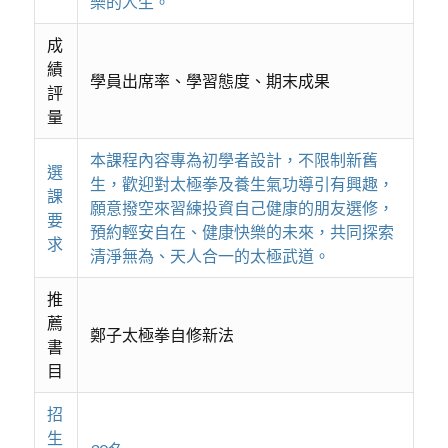
樂的人生。
成
績
學員出席率、學習態度、期末成果
評
量
本課程內容專為初學者設計，不限制新舊
選
生，歡迎對太極拳及養生氣功導引有興趣，
課
願意撥空來習練投資自己健康的朋友選修，
要
預約輕安自在、健康快樂的未來，共同探索
求
清淨無為、天人合一的太極武道。
推
薦
鄭子太極拳自修新法
書
目
招
生