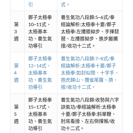
引
式。
鄭子太極拳
養生氣功八段錦:5~6式/拳
第
10~11式、
經論解析:太極拳十要/鄭子
3
太極基本
太極拳:左摟膝拗步、手揮琵
週
功、養生氣
琶、左摟膝拗步、進步搬攔
功導引
捶/收功十二式。
鄭子太極拳
養生氣功八段錦:7~8式/拳
第
12~14式、
經論解析:太極拳十要/鄭子
4
太極基本
太極拳:如封似閉、十字手、
週
功、養生氣
抱虎歸山、攬雀尾履、擠、
功導引
按/收功十二式。
鄭子太極拳
養生氣功八段錦:收勢與六字
第
15~17式、
訣氣功/拳經論解析:太極拳
5
太極基本
十要/鄭子太極拳:斜單鞭、
週
功、養生氣
肘底看捶、左右倒攆猴/收
功導引
功十二式。