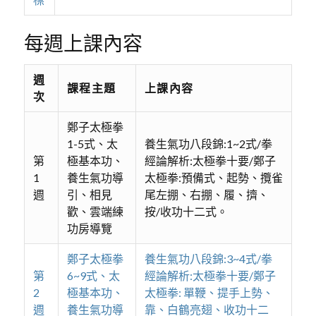
每週上課內容
週
課程主題
上課內容
次
鄭子太極拳
1-5式、太
養生氣功八段錦:1~2式/拳
第
極基本功、
經論解析:太極拳十要/鄭子
1
養生氣功導
太極拳:預備式、起勢、攬雀
週
引、相見
尾左掤、右掤、履、擠、
歡、雲端練
按/收功十二式。
功房導覽
鄭子太極拳
養生氣功八段錦:3~4式/拳
第
6~9式、太
經論解析:太極拳十要/鄭子
2
極基本功、
太極拳: 單鞭、提手上勢、
週
養生氣功導
靠、白鶴亮翅、收功十二