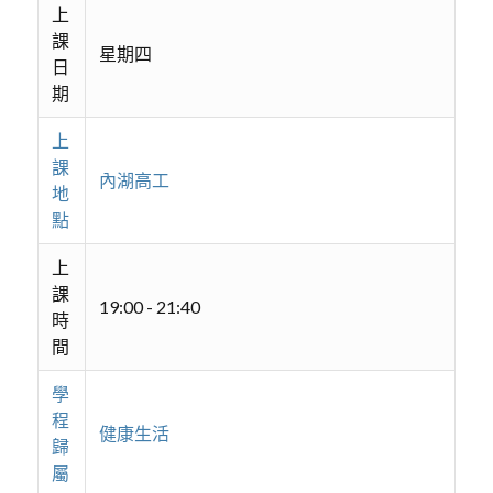
上
課
星期四
日
期
上
課
內湖高工
地
點
上
課
19:00 - 21:40
時
間
學
程
健康生活
歸
屬