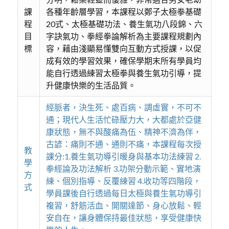
課
各種年齡層學習，本課程以鄭子太極拳基礎
程
20式、太極基礎功法、養生氣功八段錦、六
目
字訣氣功、拳經拳論解析為主要課程規劃內
標
容，藉由淺顯易懂雙向互動方式授課，以促
成有效的學習效果，確保學期末所有學員均
能自行透過練習太極拳與養生氣功引導，提
升健康快樂的生活品質。
經脈者，決生死、處百病、調虛實，不可不
通；現代人生活忙碌壓力大，大都處於亞健
康狀態，無不與酸痛為伍、精神不濟為伴，
古諺：痛則不通、通則不痛，本課程每次授
教
課分:1.養生氣功導引暖身與基本功法練習 2.
學
拳經論及功法解析 3.功架分動示範、實地演
方
練、個別指導、反覆練習 4.收功等四階段，
式
學員課後自行透過每日太極與養生氣功導引
複習，舒筋活血、開關達節、身心放鬆、輕
安自在，讓身體保持最佳狀態，享受健康快