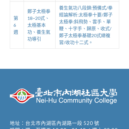
養生氣功八段錦:預備式/拳
鄭子太極拳
經論解析:太極拳十要/鄭子
第
18~20式、
太極拳:斜飛勢、雲手、單
6
太極基本
鞭、十字手、歸原、收式/
週
功、養生氣
鄭子太極拳基礎20式總複
功導引
習/收功十二式。
地址：
台北市內湖區內湖路一段 520 號