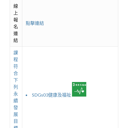
線
上
報
點擊連結
名
連
結
課
程
符
合
下
列
永
SDGs03健康及福祉
續
發
展
目
標