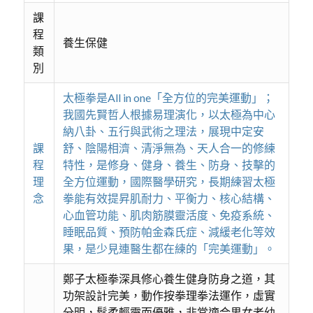
課
程
養生保健
類
別
太極拳是All in one「全方位的完美運動」；
我國先賢哲人根據易理演化，以太極為中心
納八卦、五行與武術之理法，展現中定安
課
舒、陰陽相濟、清淨無為、天人合一的修練
程
特性，是修身、健身、養生、防身、技擊的
理
全方位運動，國際醫學研究，長期練習太極
念
拳能有效提昇肌耐力、平衡力、核心結構、
心血管功能、肌肉筋膜靈活度、免疫系統、
睡眠品質、預防帕金森氏症、減緩老化等效
果，是少見連醫生都在練的「完美運動」。
鄭子太極拳深具修心養生健身防身之道，其
功架設計完美，動作按拳理拳法運作，虛實
分明，鬆柔輕靈而優雅，非常適合男女老幼