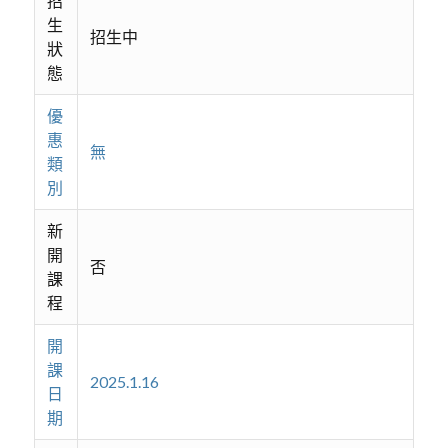
招
生
招生中
狀
態
優
惠
無
類
別
新
開
否
課
程
開
課
2025.1.16
日
期