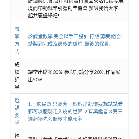
處理與保養.善用時尚流行商品來活化其發展.
境而帶動就業引發創業機會.就讓我們大家一
起共襄盛舉吧!
教
學
於課堂教學.完全以手工設計.打版.剪裁.組合.
方
縫製到完成及最後的處理. 最後的保養.
式
成
績
課堂出席率30%. 參與討論分享20%. 作品展
評
出50%.
量
選
1.一般民眾.只要有一點點好奇.懷疑想試試看
課
都可以體驗走入皮的世界. 2.有興趣者.3.第三
要
週起須先旁聽後才能報名
求
推