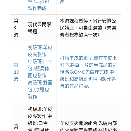
包./二折包
品
製作完成.
第
本週課程暫停，另行安排公
現代公民學
9
民講座、可自由選讀（未選
程週
週
修者視為缺席一次）
初級班:羊皮
皮夾製作.
打版羊皮的紙型.畫在羊皮上
中級班:口今
第
剪下.將每一片的半成品的背
包./簡易休
10
後階以CMC先處理完成.中
閒包製作.
週
級班和高級班也相同製作各
高級班:雙面
自的作品打版.
包./滾邊包.
製作
初級班:羊皮
皮夾製作.中
級班:口今
羊皮皮夾開始組合.先縫內部
第
包./簡易休
的隔層固定後完成.在與皮夾