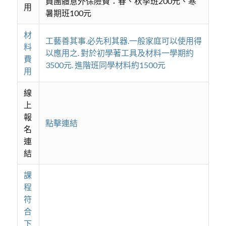
員團體意外保險費：春、秋季班200元、寒
用
暑期班100元
材
工藝善其事.必先利其器.一般家庭可以使用得
料
以應用之. 對於初學著工具及材料一學期約
費
3500元. 進階班同學材料約1500元
用
線
上
報
點擊連結
名
連
結
課
程
符
合
下