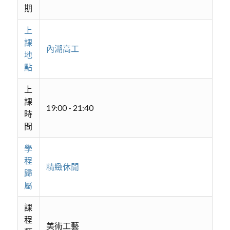
期
上
課
內湖高工
地
點
上
課
19:00 - 21:40
時
間
學
程
精緻休閒
歸
屬
課
程
美術工藝