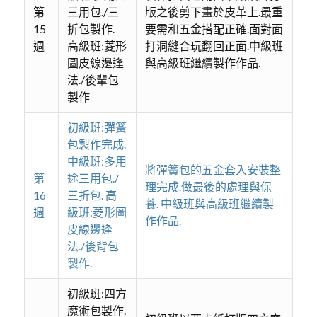
第
三用包./三
版之後剪下畫於皮革上.最重
15
折包製作.
要需和五金搭配正確.面對面
週
高級班:菱形
打洞縫合玩翻回正面.中級班
圖皮線邊逢
與高級班繼續製作作品.
法./後輩包
製作
初級班:彈簧
包製作完成.
中級班:多用
將彈簧包的五金套入安裝整
第
途三用包./
理完成.做最後的處理與保
16
三折包. 高
養. 中級班與高級班繼續製
週
級班:菱形圖
作作品.
皮線邊逢
法./後背包
製作.
初級班:四方
魔術包製作.