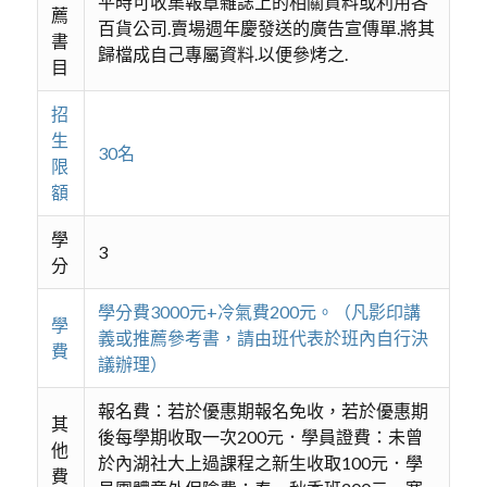
平時可收集報章雜誌上的相關資料或利用各
薦
百貨公司.賣場週年慶發送的廣告宣傳單.將其
書
歸檔成自己專屬資料.以便參烤之.
目
招
生
30名
限
額
學
3
分
學分費3000元+冷氣費200元。（凡影印講
學
義或推薦參考書，請由班代表於班內自行決
費
議辦理）
報名費：若於優惠期報名免收，若於優惠期
其
後每學期收取一次200元．學員證費：未曾
他
於內湖社大上過課程之新生收取100元．學
費