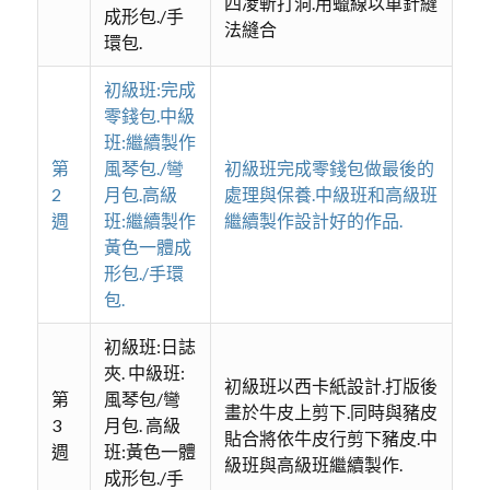
四凌斬打洞.用蠟線以車針縫
成形包./手
法縫合
環包.
初級班:完成
零錢包.中級
班:繼續製作
第
風琴包./彎
初級班完成零錢包做最後的
2
月包.高級
處理與保養.中級班和高級班
週
班:繼續製作
繼續製作設計好的作品.
黃色一體成
形包./手環
包.
初級班:日誌
夾. 中級班:
初級班以西卡紙設計.打版後
第
風琴包/彎
畫於牛皮上剪下.同時與豬皮
3
月包. 高級
貼合將依牛皮行剪下豬皮.中
週
班:黃色一體
級班與高級班繼續製作.
成形包./手