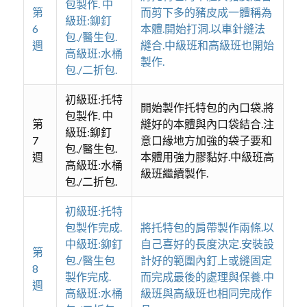
包製作. 中
第
而剪下多的豬皮成一體稱為
級班:鉚釘
6
本體.開始打洞.以車針縫法
包./醫生包.
週
縫合.中級班和高級班也開始
高級班:水桶
製作.
包./二折包.
初級班:托特
開始製作托特包的內口袋.將
包製作. 中
第
縫好的本體與內口袋結合.注
級班:鉚釘
7
意口緣地方加強的袋子要和
包./醫生包.
週
本體用強力膠黏好.中級班高
高級班:水桶
級班繼續製作.
包./二折包.
初級班:托特
包製作完成.
將托特包的肩帶製作兩條.以
中級班:鉚釘
自己喜好的長度決定.安裝設
第
包./醫生包
計好的範圍內釘上或縫固定
8
製作完成.
而完成最後的處理與保養.中
週
高級班:水桶
級班與高級班也相同完成作