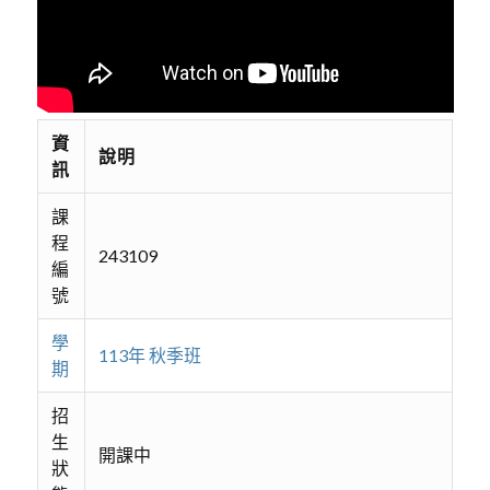
資
說明
訊
課
程
243109
編
號
學
113年 秋季班
期
招
生
開課中
狀