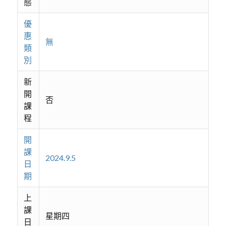
態
優
惠
無
類
別
新
開
否
課
程
開
課
2024.9.5
日
期
上
課
星期四
日