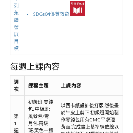
列
永
SDGs04優質教育
續
發
展
目
標
每週上課內容
週
課程主題
上課內容
次
初級班:零錢
以西卡紙設計後打版.然後畫
包. 中級班:
於牛皮上剪下.初級班開始製
第
風琴包/彎
作零錢包用有CMC平處理
1
月包.高級
背面.完成畫上基準線依線以
週
班:黃色一體