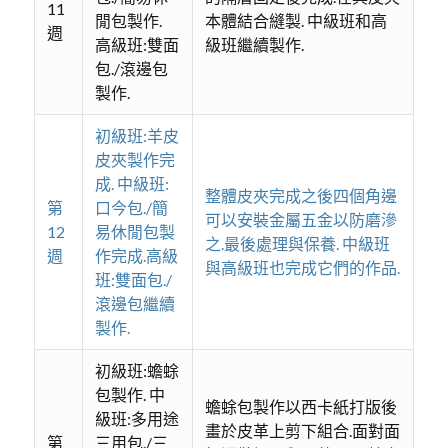
11
閒包製作.
本體結合縫製. 中級班和高
週
高級班:雙面
級班繼續製作.
包./滾邊包
製作.
初級班:羊皮
皮夾製作完
成. 中級班:
整體皮夾完成之後四個角邊
第
口今包./簡
可以安裝金屬五金以防磨滲
12
易休閒包製
之.最後處理與保養. 中級班
週
作完成.高級
與高級班也完成它們的作品.
班:雙面包./
滾邊包繼續
製作.
初級班:蟾蜍
包製作. 中
蟾蜍包製作以西卡紙打版後
級班:多用途
畫於皮革上剪下組合.面對面
第
三用包./三