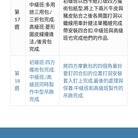
初級班以西卡紙打版四方魔
中級班:多用
術包紙型.將上下兩片牛皮與
第
途三用包./
豬皮貼合之後各周圍打洞以
17
三折包完成.
蠟線用車針縫法單獨縫完成
週
高級班:菱形
帶安裝四合扣.中級班與高級
圖皮線邊逢
班也完成他們的作品.
法./後背包
完成.
初級班:四方
將四方摩數包的四個角量好
魔術包完成.
第
要釘四合扣的位置打洞安裝
中級班./高
18
套入釘上完成.最後的處理與
級班同時製
週
保養.中級班和高級班製作的
作中型吊飾
吊飾完成.
完成.