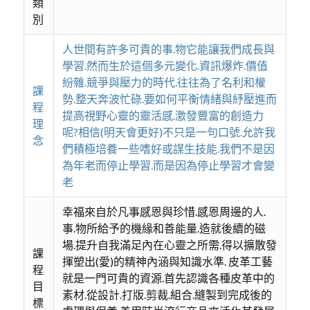
類
別
人世間有許多可貴的事.物它能讓我們成長與
學習.然而生於這個多元變化.資訊爆炸.價值
紛雜.競爭與壓力的時代.往往為了名利和權
課
勢.整天奔波忙碌.要如何平衡情緒與紓壓進而
程
提高視野心靈的靈活感.激發豐富的創造力
理
呢?相信(明天會更好)不只是一句口號.允許我
念
們積極培養一些嗜好或謀生技能.我們不是因
為年老而停止學習.而是因為停止學習才會變
老
幸福來自於凡事感恩與珍惜.感恩周邊的人.
事.物所給予的機緣和善能量.造就後續的磁
場.提升自我滿足內在心靈之所需.得以擴散發
課
揮塑出(愛)的精神內涵與知識水準. 皮革工藝
程
就是一門可貴的資源.首先認識各種皮革中的
目
素材.從設計.打版.剪裁.組合.縫製到完成後的
標