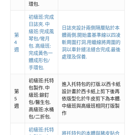
環包.
初級班:完成
日誌夾. 中
日誌夾設計兩側隔層貼於本
級班:完成風
第
體兩側.開始畫基準線以四凌
琴包/彎月
4
斬周圍打洞.用蠟線將周圍的
包. 高級班:
週
洞以車針縫法縫合完成.最後
完成黃色一
處理及保養.
體成形包/
手環包.
初級班:托特
進入托特包的打版.以西卡紙
包製作. 中
第
設計畫於西卡紙上剪下後再
級班:鉚釘
5
依版型化於牛皮剪下為本體.
包/醫生包.
週
中級班與高級班相同打版製
高級班:水桶
作
包/二折包.
初級班:托特
將托特包的本體與豬皮貼合