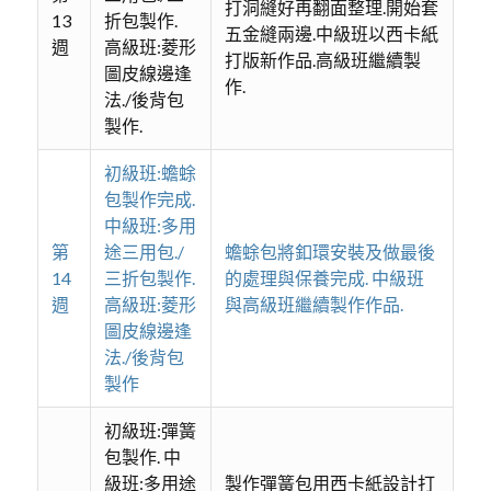
打洞縫好再翻面整理.開始套
13
折包製作.
五金縫兩邊.中級班以西卡紙
週
高級班:菱形
打版新作品.高級班繼續製
圖皮線邊逢
作.
法./後背包
製作.
初級班:蟾蜍
包製作完成.
中級班:多用
第
途三用包./
蟾蜍包將釦環安裝及做最後
14
三折包製作.
的處理與保養完成. 中級班
週
高級班:菱形
與高級班繼續製作作品.
圖皮線邊逢
法./後背包
製作
初級班:彈簧
包製作. 中
級班:多用途
製作彈簧包用西卡紙設計打