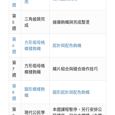
用
週
第
三角披肩完
5
緣邊鉤織與完成整燙
成
週
第
方形祖母格
6
起針與配色鉤織
模樣鉤織
週
第
方形祖母格
7
織片組合與縫合操作技巧
模樣鉤織
週
第
圖形模樣鉤
8
圓形起針與配色鉤織
織
週
第
本週課程暫停，另行安排公
現代公民學