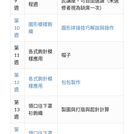
9
民講座、可自由選讀（未選
程週
週
修者視為缺席一次）
第
圖形模樣鉤
10
圓形拼接技巧解說與操作
織
週
第
各式鉤針模
11
帽子
樣應用
週
第
各式鉤針模
12
包包製作
樣應用
週
第
領口往下罩
13
製圖與打版與起針計算
衫鉤織
週
第
領口往下罩