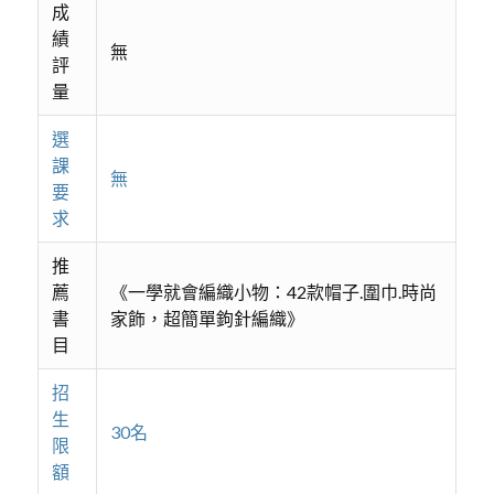
成
績
無
評
量
選
課
無
要
求
推
薦
《一學就會編織小物：42款帽子.圍巾.時尚
書
家飾，超簡單鉤針編織》
目
招
生
30名
限
額