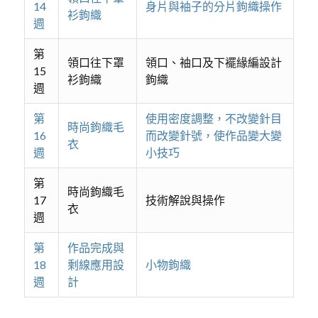
14
身片與袖子的分片鉤織操作
衫鉤織
週
第
領口往下罩
領口、袖口及下襬緣編設計
15
衫鉤織
鉤織
週
第
使用密度調整，不改變針目
時尚鉤織毛
16
而改變針號，使作品變大變
衣
週
小技巧
第
時尚鉤織毛
17
技術解說與操作
衣
週
第
作品完成與
18
剩線應用設
小物鉤織
週
計