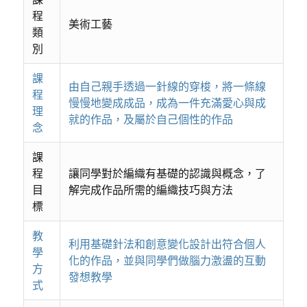
程
美術工藝
類
別
課
由自己親手透過一針線的穿梭，將一條線
程
慢慢地變成成品，成為一件充滿愛心與成
理
就的作品，及屬於自己個性的作品
念
課
程
讓同學對於編織有基礎的認識與概念，了
目
解完成作品所需的編織技巧與方法
標
教
利用基礎針法和創意變化設計出符合個人
學
化的作品，並與同學們做腦力激盪的互動
方
發想教學
式