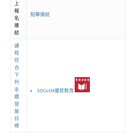
上
報
點擊連結
名
連
結
課
程
符
合
下
列
永
SDGs04優質教育
續
發
展
目
標