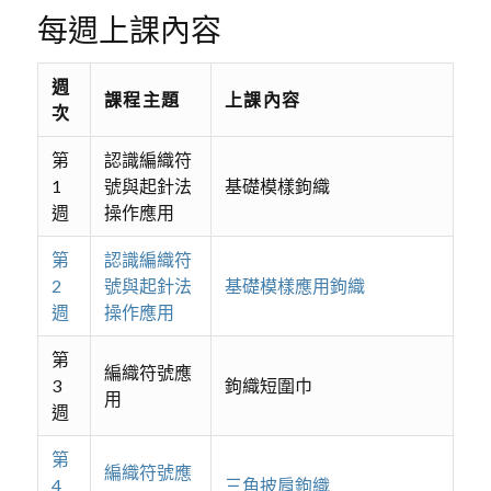
每週上課內容
週
課程主題
上課內容
次
第
認識編織符
1
號與起針法
基礎模樣鉤織
週
操作應用
第
認識編織符
2
號與起針法
基礎模樣應用鉤織
週
操作應用
第
編織符號應
3
鉤織短圍巾
用
週
第
編織符號應
4
三角披肩鉤織