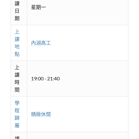
課
星期一
日
期
上
課
內湖高工
地
點
上
課
19:00 - 21:40
時
間
學
程
精緻休閒
歸
屬
課