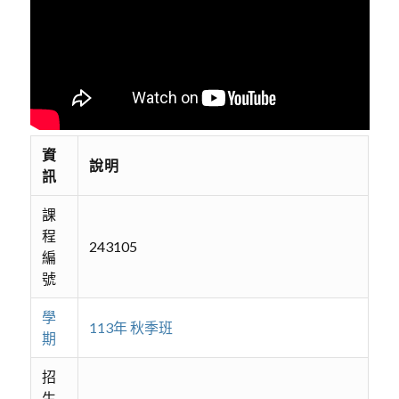
資
說明
訊
課
程
243105
編
號
學
113年 秋季班
期
招
生