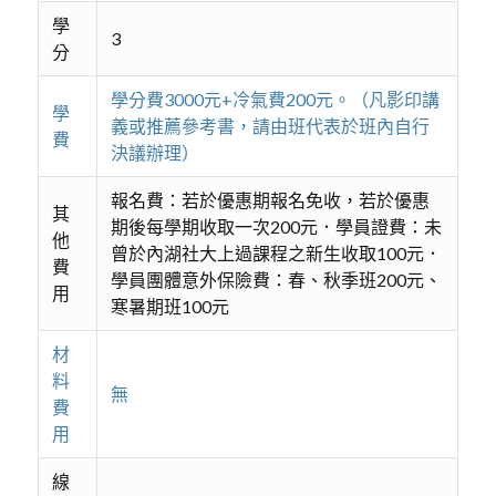
學
3
分
學分費3000元+冷氣費200元。（凡影印講
學
義或推薦參考書，請由班代表於班內自行
費
決議辦理）
報名費：若於優惠期報名免收，若於優惠
其
期後每學期收取一次200元．學員證費：未
他
曾於內湖社大上過課程之新生收取100元．
費
學員團體意外保險費：春、秋季班200元、
用
寒暑期班100元
材
料
無
費
用
線