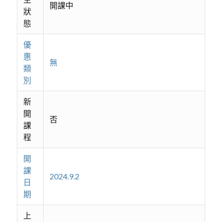
開課中
狀
態
優
惠
無
類
別
新
開
否
課
程
開
課
2024.9.2
日
期
上