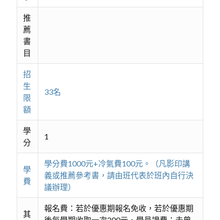
推
薦
書
目
招
生
33名
限
額
學
1
分
學分費1000元+冷氣費100元。（凡影印講
學
義或推薦參考書，請由班代表於班內自行決
費
議辦理）
報名費：若於優惠期報名免收，若於優惠期
其
後每學期收取一次200元．學員證費：未曾