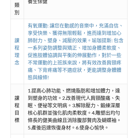
養生保健
類
別
有氧運動: 讓您在動感的音樂中，充滿自信、
享受快樂、獲得無限輕鬆，進而達到增加心
課
肺耐力、塑身、減壓的效果。瑜珈提斯: 包含
程
一系列姿勢調整與矯正、增加身體柔軟度、
理
促進肢體協調與平衡的伸展動作，對於一些
念
不常運動的上班族來說，將有效改善肩頸疼
痛、下背疼痛等不適症狀，更能調整身體體
態與線條!
1.提高心肺功能、燃燒脂肪和增加體力，達
課
到塑身的功效。2.改善現代人肩頸酸痛、失
程
眠、便祕等文明病。3.解除壓力、鍛練深層
目
核心肌群並強化肌肉柔軟度。4.雕塑出均勻
標
條長的健美曲線且消除腹部贅肉及蝴蝶袖。
5.產後迅速恢復身材。6.使身心愉快。