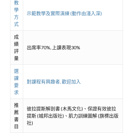
教
學
示範教學及實際演練 (動作由淺入深)
方
式
成
績
出席率70%, 上課表現30%
評
量
選
課
對課程有興趣者, 歡迎加入
要
求
推
彼拉提斯解剖書 (木馬文化)、保證有效彼拉
薦
提斯 (城邦出版社)、肌力訓練圖解 (旗標出版
書
社)
目