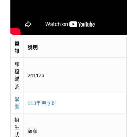
資
說明
訊
課
程
241173
編
號
學
113年 春季班
期
招
生
額滿
狀