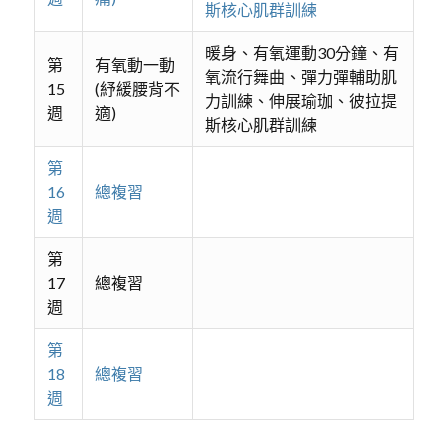
斯核心肌群訓練
暖身、有氧運動30分鐘、有
第
有氧動一動
氧流行舞曲、彈力彈輔助肌
15
(紓緩腰背不
力訓練、伸展瑜珈、彼拉提
週
適)
斯核心肌群訓練
第
16
總複習
週
第
17
總複習
週
第
18
總複習
週