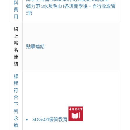
料
彈力帶 3水及毛巾 (各班開學後‧自行收取管
費
理)
用
線
上
報
點擊連結
名
連
結
課
程
符
合
下
列
永
SDGs04優質教育
續