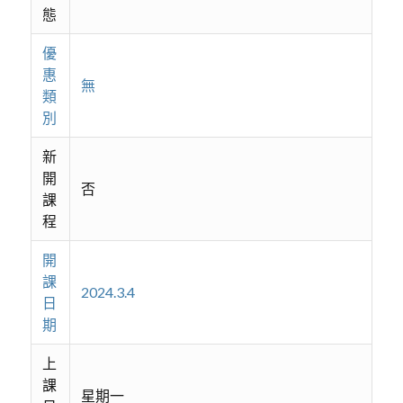
態
優
惠
無
類
別
新
開
否
課
程
開
課
2024.3.4
日
期
上
課
星期一