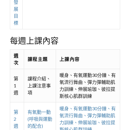
發
展
目
標
每週上課內容
週
課程主題
上課內容
次
暖身、有氧運動30分鐘、有
第
課程介紹、
氧流行舞曲、彈力彈輔助肌
1
上課注意事
力訓練、伸展瑜珈、彼拉提
週
項
斯核心肌群訓練
暖身、有氧運動30分鐘、有
第
有氧動一動
氧流行舞曲、彈力彈輔助肌
2
(呼吸與運動
力訓練、伸展瑜珈、彼拉提
週
的配合)
斯核心肌群訓練