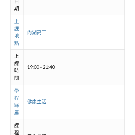
日
期
上
課
內湖高工
地
點
上
課
19:00 - 21:40
時
間
學
程
健康生活
歸
屬
課
程