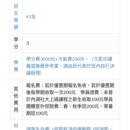
招
生
61名
限
額
學
3
分
學分費3000元+冷氣費200元。（凡影印講
學
義或推薦參考書，請由班代表於班內自行決
費
議辦理）
報名費：若於優惠期報名免收，若於優惠期
其
後每學期收取一次200元 學員證費：未曾
他
於內湖社大上過課程之新生收取100元學員
費
團體意外保險費：春、秋季班200元、寒暑
用
期班100元
材
請學生自備: 1底鞋乾淨的運動鞋 2瑜珈墊、