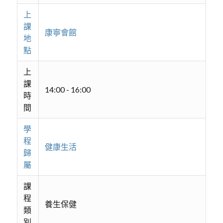
上
課
康寧會館
地
點
上
課
14:00 - 16:00
時
間
學
程
健康生活
歸
屬
課
程
養生保健
類
別