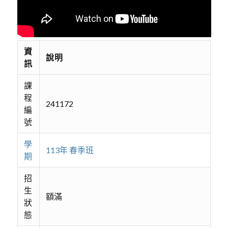
資
說明
訊
課
程
241172
編
號
學
113年 春季班
期
招
生
額滿
狀
態