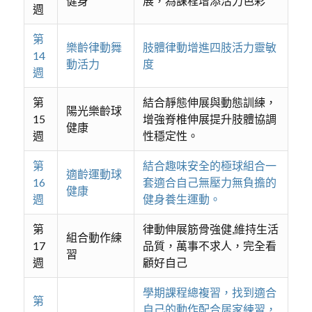
健身
展，為課程增添活力色彩
週
第
樂齡律動舞
肢體律動增進四肢活力靈敏
14
動活力
度
週
第
結合靜態伸展與動態訓練，
陽光樂齡球
15
增強脊椎伸展提升肢體協調
健康
週
性穩定性。
第
結合趣味安全的極球組合一
適齡運動球
16
套適合自己無壓力無負擔的
健康
週
健身養生運動。
第
律動伸展筋骨強健,維持生活
組合動作練
17
品質，萬事不求人，完全看
習
週
顧好自己
學期課程總複習，找到適合
第
自己的動作配合居家練習，