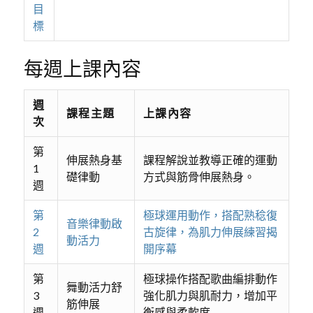
目
標
每週上課內容
週
課程主題
上課內容
次
第
伸展熱身基
課程解說並教導正確的運動
1
礎律動
方式與筋骨伸展熱身。
週
第
極球運用動作，搭配熟稔復
音樂律動啟
2
古旋律，為肌力伸展練習揭
動活力
週
開序幕
第
極球操作搭配歌曲編排動作
舞動活力舒
3
強化肌力與肌耐力，增加平
筋伸展
週
衡感與柔軟度