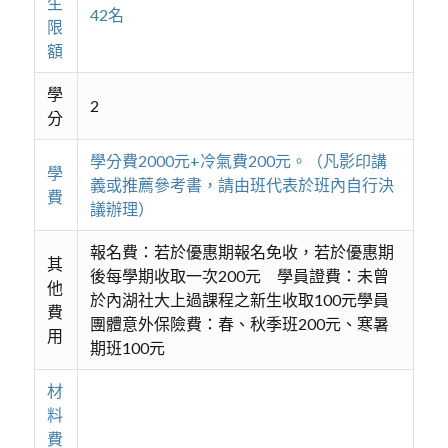
生
42名
限
額
學
2
分
學分費2000元+冷氣費200元。（凡影印講
學
義或推薦參考書，請由班代表於班內自行決
費
議辦理）
報名費：若於優惠期報名免收，若於優惠期
其
後每學期收取一次200元 學員證費：未曾
他
於內湖社大上過課程之新生收取100元學員
費
團體意外保險費：春、秋季班200元、寒暑
用
期班100元
材
料
費