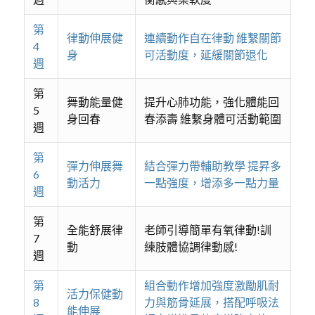
第
律動伸展健
連續動作自在律動 維繫關節
4
身
可活動度，延緩關節退化
週
第
舞動能量健
提升心肺功能，強化體能回
5
身回春
春添壽 維繫身體可活動範圍
週
第
彈力伸展舞
結合彈力帶輔助教學 提昇多
6
動活力
一點強度，增添多一點力量
週
第
全能舒展律
老師引導簡單有氧律動!訓
7
動
練肢體協調律動感!
週
第
組合動作增加強度激勵肌耐
活力保健動
8
力與筋骨延展，搭配呼吸法
能伸展