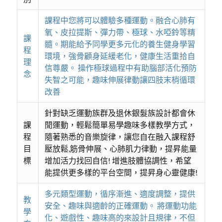
課程中您將可以體驗多種運動。融合心肺有
氧、皮拉提斯、彈力帶、極球、水啞鈴等精
課
髓。期能給予同學更多元化的養生健身學習
程
環境，強骨顧身延緩老化，健康生活重拾自
理
信尊嚴。 操作極球過程中有助腦部活化預防
念
失智之可能，趣味伸展律動讓四肢末梢循環
改善
針對缺乏運動族群及退休銀髮族設計都會休
課
閒運動，輕鬆簡單易學趣味多樣教學方式，
程
隨著熟悉的音樂旋律，讓您自在融入課程舒
目
壓放鬆,筋骨伸展、心肺肌力律動，提昇能量
標
增加活力找回自信! 增進肢體協調性，希望
能提供更多樣的平台空間，提昇身心靈健康!
多元類型運動，循序漸進、適度調整，提供
教
安全、趣味與適齡的正確運動。 將運動功能
學
化、遊戲性、趣味高的來設計且規律，不但