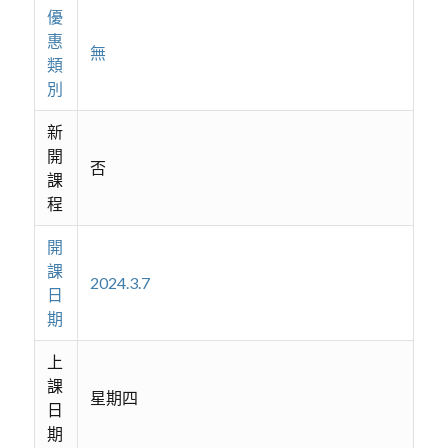
優
惠
無
類
別
新
開
否
課
程
開
課
2024.3.7
日
期
上
課
星期四
日
期