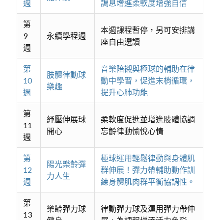
週
調息增進柔軟度增強自信
第
本週課程暫停，另可安排講
9
永續學程週
座自由選讀
週
第
音樂陪襯與極球的輔助在律
肢體律動球
10
動中學習，促進末梢循環，
樂趣
週
提升心肺功能
第
紓壓伸展球
柔軟度促進並增進肢體協調
11
開心
忘齡律動愉悅心情
週
第
極球運用輕鬆律動與身體肌
陽光樂齡彈
12
群伸展！彈力帶輔助動作訓
力人生
週
練身體肌肉群平衡協調性。
第
樂齡彈力球
律動彈力球及運用彈力帶伸
13