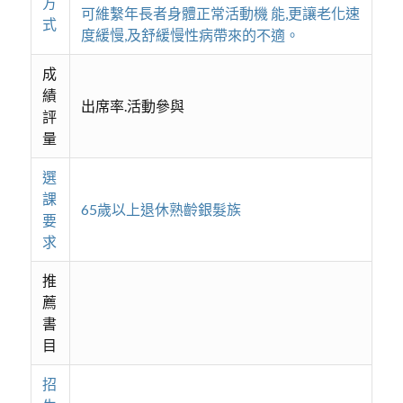
方
可維繫年長者身體正常活動機 能,更讓老化速
式
度緩慢,及舒緩慢性病帶來的不適。
成
績
出席率.活動參與
評
量
選
課
65歲以上退休熟齡銀髮族
要
求
推
薦
書
目
招