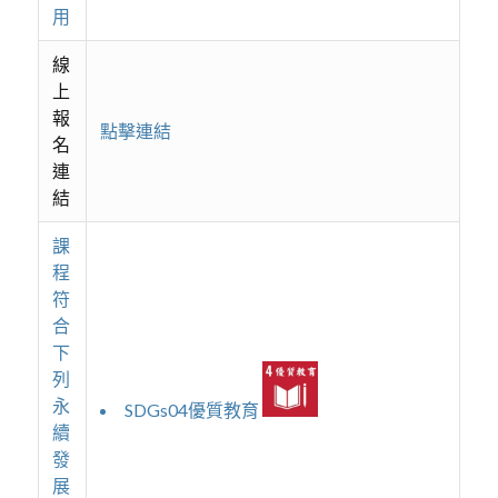
用
線
上
報
點擊連結
名
連
結
課
程
符
合
下
列
永
SDGs04優質教育
續
發
展