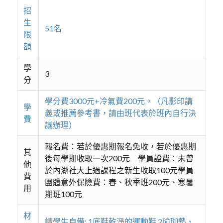
招
生
51名
限
額
學
3
分
學分費3000元+冷氣費200元。（凡影印講
學
義或推薦參考書，請由班代表於班內自行決
費
議辦理）
報名費：若於優惠期報名免收，若於優惠期
其
後每學期收取一次200元 學員證費：未曾
他
於內湖社大上過課程之新生收取100元學員
費
團體意外保險費：春、秋季班200元、寒暑
用
期班100元
材
請學生自備: 1底鞋乾淨的運動鞋 2瑜珈墊、