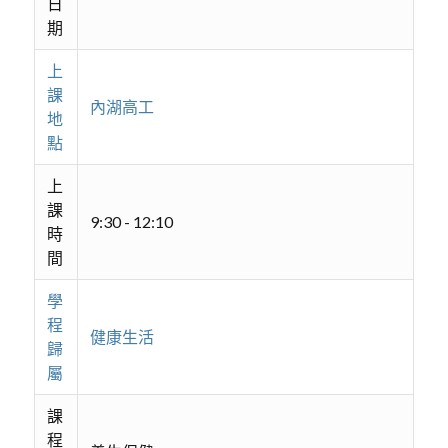
日
期
上
課
內湖高工
地
點
上
課
9:30 - 12:10
時
間
學
程
健康生活
歸
屬
課
程