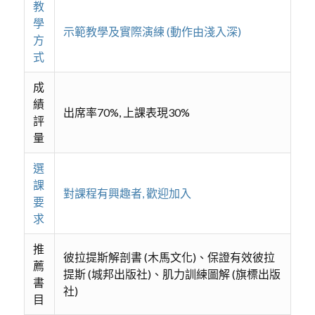
教
學
示範教學及實際演練 (動作由淺入深)
方
式
成
績
出席率70%, 上課表現30%
評
量
選
課
對課程有興趣者, 歡迎加入
要
求
推
彼拉提斯解剖書 (木馬文化)、保證有效彼拉
薦
提斯 (城邦出版社)、肌力訓練圖解 (旗標出版
書
社)
目