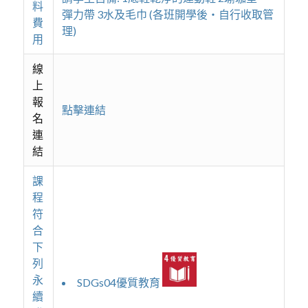
料
彈力帶 3水及毛巾 (各班開學後‧自行收取管
費
理)
用
線
上
報
點擊連結
名
連
結
課
程
符
合
下
列
永
SDGs04優質教育
續