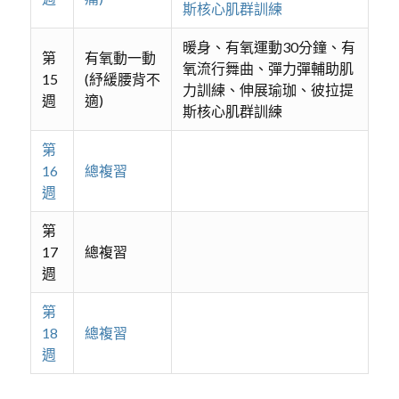
斯核心肌群訓練
暖身、有氧運動30分鐘、有
第
有氧動一動
氧流行舞曲、彈力彈輔助肌
15
(紓緩腰背不
力訓練、伸展瑜珈、彼拉提
週
適)
斯核心肌群訓練
第
16
總複習
週
第
17
總複習
週
第
18
總複習
週