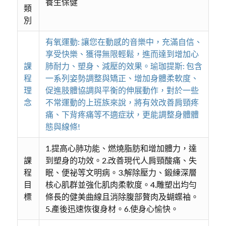
養生保健
類
別
有氧運動: 讓您在動感的音樂中，充滿自信、
享受快樂、獲得無限輕鬆，進而達到增加心
課
肺耐力、塑身、減壓的效果。瑜珈提斯: 包含
程
一系列姿勢調整與矯正、增加身體柔軟度、
理
促進肢體協調與平衡的伸展動作，對於一些
念
不常運動的上班族來說，將有效改善肩頸疼
痛、下背疼痛等不適症狀，更能調整身體體
態與線條!
1.提高心肺功能、燃燒脂肪和增加體力，達
課
到塑身的功效。2.改善現代人肩頸酸痛、失
程
眠、便祕等文明病。3.解除壓力、鍛練深層
目
核心肌群並強化肌肉柔軟度。4.雕塑出均勻
標
條長的健美曲線且消除腹部贅肉及蝴蝶袖。
5.產後迅速恢復身材。6.使身心愉快。