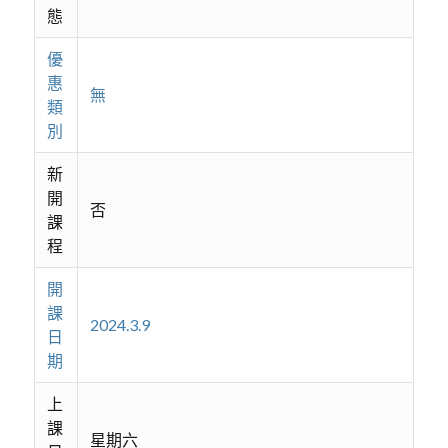
態
優
惠
無
類
別
新
開
否
課
程
開
課
2024.3.9
日
期
上
課
星期六