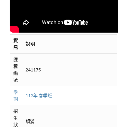
資
說明
訊
課
程
241175
編
號
學
113年 春季班
期
招
生
額滿
狀