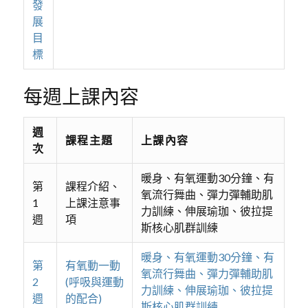
發
展
目
標
每週上課內容
週
課程主題
上課內容
次
暖身、有氧運動30分鐘、有
第
課程介紹、
氧流行舞曲、彈力彈輔助肌
1
上課注意事
力訓練、伸展瑜珈、彼拉提
週
項
斯核心肌群訓練
暖身、有氧運動30分鐘、有
第
有氧動一動
氧流行舞曲、彈力彈輔助肌
2
(呼吸與運動
力訓練、伸展瑜珈、彼拉提
週
的配合)
斯核心肌群訓練