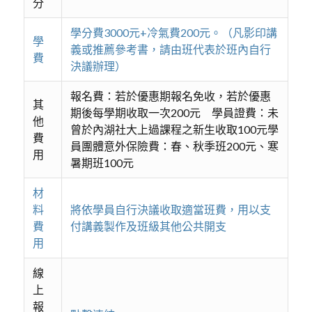
分
學分費3000元+冷氣費200元。（凡影印講
學
義或推薦參考書，請由班代表於班內自行
費
決議辦理）
報名費：若於優惠期報名免收，若於優惠
其
期後每學期收取一次200元 學員證費：未
他
曾於內湖社大上過課程之新生收取100元學
費
員團體意外保險費：春、秋季班200元、寒
用
暑期班100元
材
料
將依學員自行決議收取適當班費，用以支
費
付講義製作及班級其他公共開支
用
線
上
報