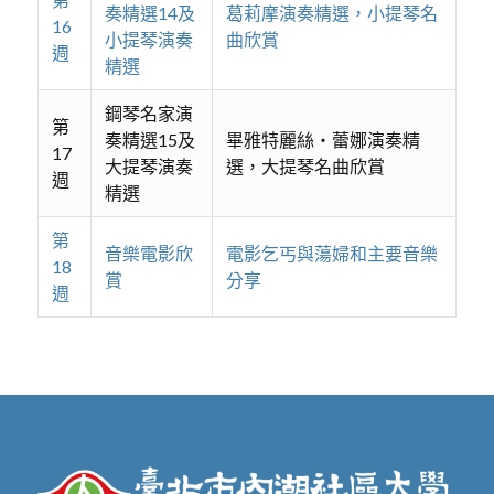
奏精選14及
葛莉摩演奏精選，小提琴名
16
小提琴演奏
曲欣賞
週
精選
鋼琴名家演
第
奏精選15及
畢雅特麗絲‧蕾娜演奏精
17
大提琴演奏
選，大提琴名曲欣賞
週
精選
第
音樂電影欣
電影乞丐與蕩婦和主要音樂
18
賞
分享
週