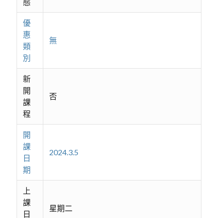
態
優
惠
無
類
別
新
開
否
課
程
開
課
2024.3.5
日
期
上
課
星期二
日