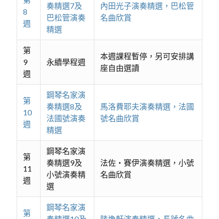
奏精選7及
內田光子演奏精選，巴松管
8
巴松管演奏
名曲欣賞
週
精選
第
本週課程暫停，另可安排講
9
永續學程週
座自由選讀
週
鋼琴名家演
第
奏精選8及
馬洛費耶夫演奏精選，法國
10
法國號演奏
號名曲欣賞
週
精選
鋼琴名家演
第
奏精選9及
法佐‧賽伊演奏精選，小號
11
小號演奏精
名曲欣賞
週
選
鋼琴名家演
第
奏精選10及
陸逸軒演奏精選，長號名曲