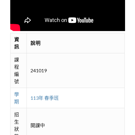
資
說明
訊
課
程
241019
編
號
學
113年 春季班
期
招
生
開課中
狀