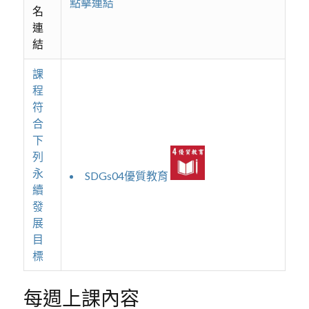
點擊連結
名
連
結
課
程
符
合
下
列
永
SDGs04優質教育
續
發
展
目
標
每週上課內容