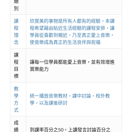
類
別
課
欣賞美的事物是所有人都有的經驗，本課
程
程希望藉由貼近生活經驗的課程安排，讓
理
學員從喜歡到親近，乃至真正愛上音樂，
念
使音樂成為真正的生活良伴與祝福
課
程
讓每一位學員都能愛上音樂，並有效增進
目
賞樂能力
標
教
學
統一播放音樂教材，課中討論，校外教
方
學，以及課後研討
式
成
績
到課率百分之50，上課發言討論百分之