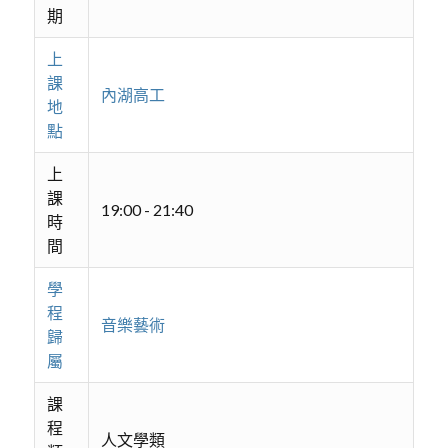
期
上
課
內湖高工
地
點
上
課
19:00 - 21:40
時
間
學
程
音樂藝術
歸
屬
課
程
人文學類