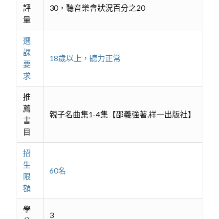
評
30，聽音樂會狀況百分之20
量
選
課
18歲以上，聽力正常
要
求
推
薦
親子名曲集1-4集【邵義強著,祥一出版社】
書
目
招
生
60名
限
額
學
3