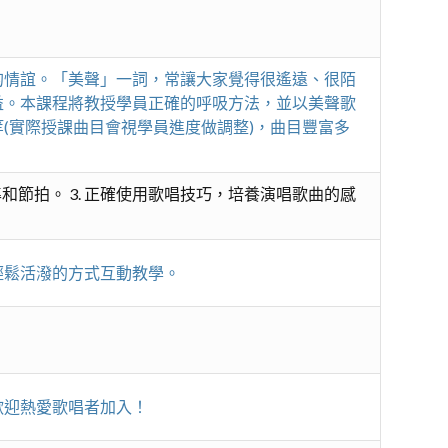
的情誼。「美聲」一詞，常讓大家覺得很遙遠、很陌
益。本課程將教授學員正確的呼吸方法，並以美聲歌
(實際授課曲目會視學員進度做調整)，曲目豐富多
和節拍。 3. 正確使用歌唱技巧，培養演唱歌曲的感
輕鬆活潑的方式互動教學。
歡迎熱愛歌唱者加入！