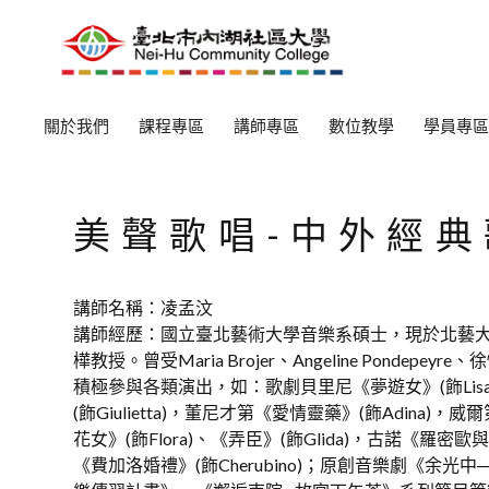
關於我們
課程專區
講師專區
數位教學
學員專區
美聲歌唱-中外經典
講師名稱：凌孟汶
講師經歷：國立臺北藝術大學音樂系碩士，現於北藝
樺教授。曾受Maria Brojer、Angeline Pondep
積極參與各類演出，如：歌劇貝里尼《夢遊女》(飾Lis
(飾Giulietta)，董尼才第《愛情靈藥》(飾Adina)，威
花女》(飾Flora)、《弄臣》(飾Glida)，古諾《羅密歐與茱
《費加洛婚禮》(飾Cherubino)；原創音樂劇《余光中