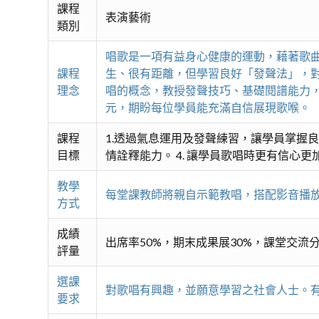
課程
表演藝術
類別
唱歌是一項有益身心健康的運動，藉著歌
課程
生、很有距離，但學習良好「發聲法」，
理念
唱的概念，教授發聲技巧、基礎閱譜能力，
元，期盼每位學員能充滿自信展現歌喉。
課程
1.透過氣息運用及發聲練習，讓學員掌握良
目標
情詮釋能力。 4. 讓學員歌唱時更有信心
教學
每堂課教師將親自示範教唱，搭配影音播
方式
成績
出席率50%，期末成果展30%，課堂交流分
評量
選課
對歌唱有興趣，並願意學習之社會人士。
要求