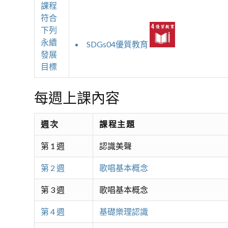
課程
符合
下列
永續
SDGs04優質教育
發展
目標
每週上課內容
週次
課程主題
第 1 週
認識美聲
第 2 週
歌唱基本概念
第 3 週
歌唱基本概念
第 4 週
基礎樂理認識