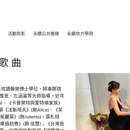
活動剪影
永續公共推移
永續地方學用
歌曲
大攻讀聲樂博士學位，師事鄭琪
eyre、徐惟恩、左涵瀛等大師指導。近年
a)、《卡普萊特與蒙特鳩家族》
爾第《法斯塔夫》(飾Alice)、《茶
麗葉》(飾Juliette)，莫札特
─車過枋寮》(飾 佳慧)；《台灣音