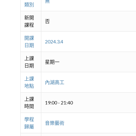
無
類別
新開
否
課程
開課
2024.3.4
日期
上課
星期一
日期
上課
內湖高工
地點
上課
19:00 - 21:40
時間
學程
音樂藝術
歸屬