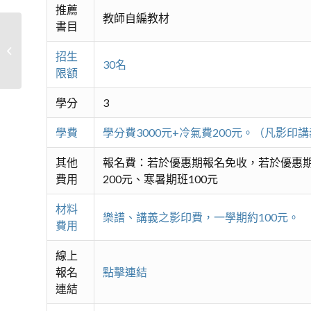
推薦
教師自編教材
書目
傳唱經典
招生
30名
限額
學分
3
學費
學分費3000元+冷氣費200元。（凡影
其他
報名費：若於優惠期報名免收，若於優惠期
費用
200元、寒暑期班100元
材料
樂譜、講義之影印費，一學期約100元。
費用
線上
報名
點擊連結
連結