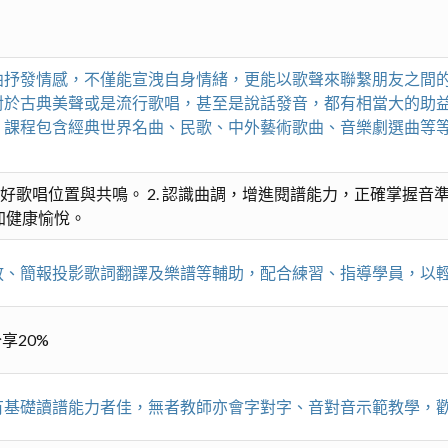
曲抒發情感，不僅能宣洩自身情緒，更能以歌聲來聯繫朋友之間
對於古典美聲或是流行歌唱，甚至是說話發音，都有相當大的助
課程包含經典世界名曲、民歌、中外藝術歌曲、音樂劇選曲等等
好歌唱位置與共鳴。 2. 認識曲調，增進閱譜能力，正確掌握音準
更加健康愉悅。
放、簡報投影歌詞翻譯及樂譜等輔助，配合練習、指導學員，以
享20%
有基礎讀譜能力者佳，無者教師亦會字對字、音對音示範教學，