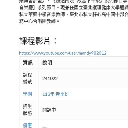
樂傳習計畫》、《邂逅南院─故宮下午茶》系列節目等
音樂廳】系列節目。現兼任國立臺北護理健康大學通
私立華興中學音樂教師、臺北市私立靜心高中國中部
務中心合唱團教師。
課程影片：
https://www.youtube.com/user/mandy982012
資訊
說明
課程
241022
編號
學期
113年 春季班
招生
開課中
狀態
優惠