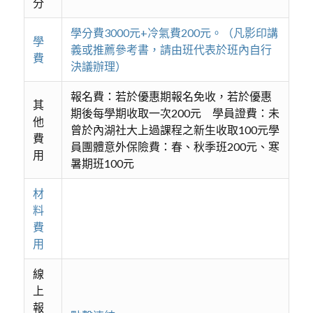
分
學分費3000元+冷氣費200元。（凡影印講
學
義或推薦參考書，請由班代表於班內自行
費
決議辦理）
報名費：若於優惠期報名免收，若於優惠
其
期後每學期收取一次200元 學員證費：未
他
曾於內湖社大上過課程之新生收取100元學
費
員團體意外保險費：春、秋季班200元、寒
用
暑期班100元
材
料
費
用
線
上
報