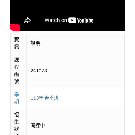
資
說明
訊
課
程
241073
編
號
學
113年 春季班
期
招
生
開課中
狀