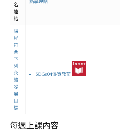
點擊連結
名
連
結
課
程
符
合
下
列
永
SDGs04優質教育
續
發
展
目
標
每週上課內容