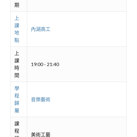
期
上
課
內湖高工
地
點
上
課
19:00 - 21:40
時
間
學
程
音樂藝術
歸
屬
課
程
美術工藝