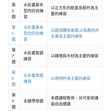
第
水彩畫基本
以正方形的紙盒及紙杯為主
5
型的綜合練
要的練習
週
習
第
水彩畫基本
以圓球體為基礎,以有顏色的
6
型的綜合練
水果為主要的練習
週
習
第
水彩畫質感
7
以磚塊與木材為主要的練習
練習
週
第
水彩畫質感
8
以透明杯為主要的練習
練習
週
第
本週課程暫停，另可安排講
9
永續學程週
座自由選讀
週