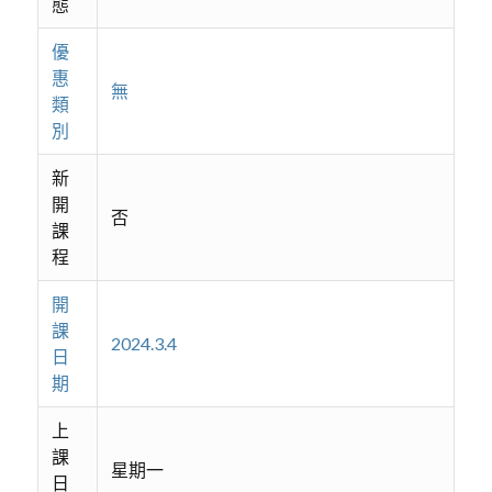
態
優
惠
無
類
別
新
開
否
課
程
開
課
2024.3.4
日
期
上
課
星期一
日