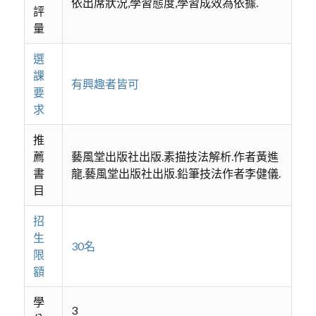
依出席狀況,學習態度,學習成效為依據.
評
量
選
課
有興趣者皆可
要
求
推
薦
藝風堂出版社出版.素描技法解析.作者黃進
書
龍.藝風堂出版社出版.鉛筆技法作者李健儀.
目
招
生
30名
限
額
學
3