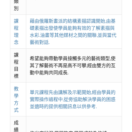
類
別
課
藉由俄羅斯畫派的結構素描認識開始,由基
程
礎素描出發使學員能夠有效的了解素描與
理
水彩.油畫等其他媒材之間的關聯,並與當代
念
藝術對話.
課
希望能夠帶動學員接觸多元的藝術類型,使
程
其了解藝術不再是高不可攀,經由雙方的互
目
動中能夠共同成長.
標
教
單元課程先由講解及示範開始,經由學員的
學
實際操作過程中,從旁協助解決學員的困惑
方
並適時的提供相關訊息以供參考.
式
成
績