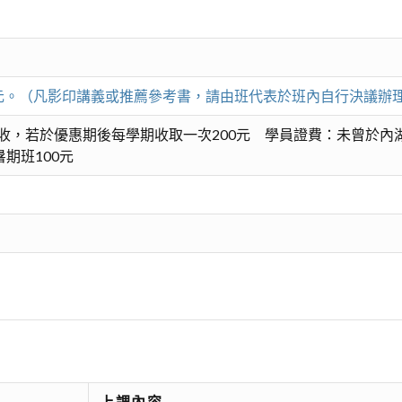
00元。（凡影印講義或推薦參考書，請由班代表於班內自行決議辦
收，若於優惠期後每學期收取一次200元 學員證費：未曾於內
期班100元
上課內容