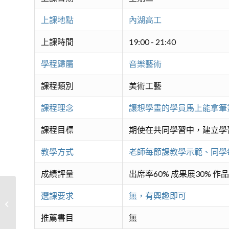
上課地點
內湖高工
上課時間
19:00 - 21:40
學程歸屬
音樂藝術
課程類別
美術工藝
課程理念
讓想學畫的學員馬上能拿筆
課程目標
期使在共同學習中，建立學
教學方式
老師每節課教學示範、同學
成績評量
出席率60% 成果展30% 作品
選課要求
無，有興趣即可
有筆就會畫-旅遊畫畫趣
推薦書目
無