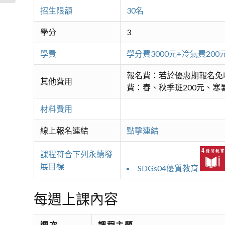
招生限額
30名
學分
3
學費
學分費3000元+冷氣費2
報名費：若於優惠期報名免
其他費用
費：春、秋季班200元、寒暑
材料費用
線上報名連結
點擊連結
課程符合下列永續發
展目標
SDGs04優質教育
每週上課內容
週次
課程主題